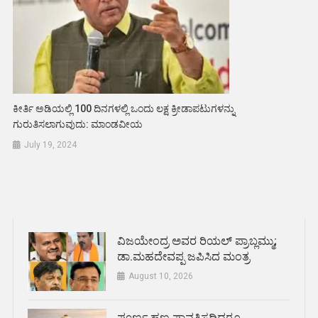
ಕೀರ್ತಿ ಅಡಿಯಲ್ಲಿ 100 ದಿನಗಳಲ್ಲಿ ಒಂದು ಲಕ್ಷ ಕ್ರೀಡಾಪಟುಗಳನ್ನು
ಗುರುತಿಸಲಾಗುವುದು: ಮಾಂಡವೀಯ
July 19, 2024
ವಿಜಯೇಂದ್ರ ಅವರ ರಿಯಲ್ ಪ್ರಾಬ್ಲಮ್ಮು;
ಡಾ.ಮಹದೇವಪ್ಪ ಜಪಿಸಿದ ಮಂತ್ರ
August 10, 2026
ಪೂರ್ಣ ಹಣ ಪಾವತಿಸದಿದ್ದರೂ