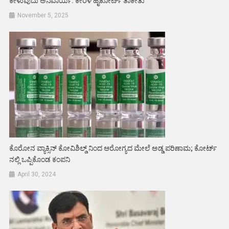
ಕೇಳುವುದು ಅನಿವಾರ್ಯ: ಕೇರಳ ಹೈಕೋರ್ಟ್ ತಾಕೀತು
November 5, 2025
ಕೊರೋನ ವ್ಯಾಕ್ಸಿನ್ ಕೋವಿಶಿಲ್ಡ್ ನಿಂದ ಆರೋಗ್ಯದ ಮೇಲೆ ಅಡ್ಡ ಪರಿಣಾಮ; ಕೋರ್ಟ್
ನಲ್ಲಿ ಒಪ್ಪಿಕೊಂಡ ಕಂಪನಿ
April 30, 2024