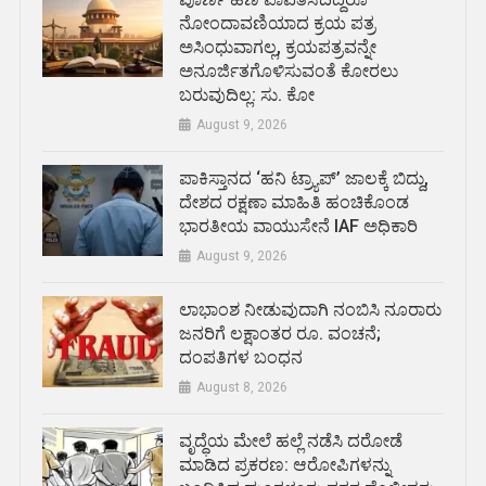
ನೋಂದಾವಣಿಯಾದ ಕ್ರಯ ಪತ್ರ
ಅಸಿಂಧುವಾಗಲ್ಲ, ಕ್ರಯಪತ್ರವನ್ನೇ
ಅನೂರ್ಜಿತಗೊಳಿಸುವಂತೆ ಕೋರಲು
ಬರುವುದಿಲ್ಲ: ಸು. ಕೋ
August 9, 2026
ಪಾಕಿಸ್ತಾನದ ‘ಹನಿ ಟ್ರ್ಯಾಪ್’ ಜಾಲಕ್ಕೆ ಬಿದ್ದು,
ದೇಶದ ರಕ್ಷಣಾ ಮಾಹಿತಿ ಹಂಚಿಕೊಂಡ
ಭಾರತೀಯ ವಾಯುಸೇನೆ IAF ಅಧಿಕಾರಿ
August 9, 2026
ಲಾಭಾಂಶ ನೀಡುವುದಾಗಿ ನಂಬಿಸಿ ನೂರಾರು
ಜನರಿಗೆ ಲಕ್ಷಾಂತರ ರೂ. ವಂಚನೆ;
ದಂಪತಿಗಳ ಬಂಧನ
August 8, 2026
ವೃದ್ಧೆಯ ಮೇಲೆ ಹಲ್ಲೆ ನಡೆಸಿ ದರೋಡೆ
ಮಾಡಿದ ಪ್ರಕರಣ: ಆರೋಪಿಗಳನ್ನು