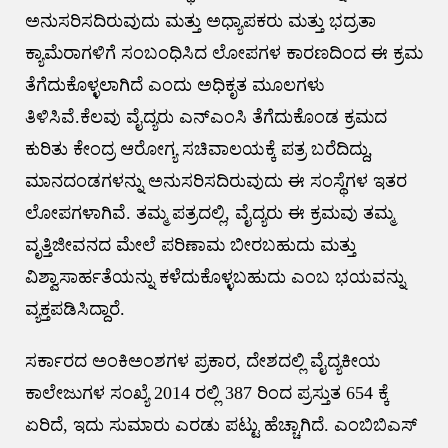
ಅನುಸರಿಸದಿರುವುದು ಮತ್ತು ಅಧ್ಯಾಪಕರು ಮತ್ತು ಭದ್ರತಾ
ಕ್ಯಾಮೆರಾಗಳಿಗೆ ಸಂಬಂಧಿಸಿದ ಲೋಪಗಳ ಕಾರಣದಿಂದ ಈ ಕ್ರಮ
ತೆಗೆದುಕೊಳ್ಳಲಾಗಿದೆ ಎಂದು ಅಧಿಕೃತ ಮೂಲಗಳು
ತಿಳಿಸಿವೆ.ಕೆಲವು ವೈದ್ಯರು ಎನ್‌ಎಂಸಿ ತೆಗೆದುಕೊಂಡ ಕ್ರಮದ
ಕುರಿತು ಕೇಂದ್ರ ಆರೋಗ್ಯ ಸಚಿವಾಲಯಕ್ಕೆ ಪತ್ರ ಬರೆದಿದ್ದು,
ಮಾನದಂಡಗಳನ್ನು ಅನುಸರಿಸದಿರುವುದು ಈ ಸಂಸ್ಥೆಗಳ ಇತರ
ಲೋಪಗಳಾಗಿವೆ. ತಮ್ಮ ಪತ್ರದಲ್ಲಿ, ವೈದ್ಯರು ಈ ಕ್ರಮವು ತಮ್ಮ
ವೃತ್ತಿಜೀವನದ ಮೇಲೆ ಪರಿಣಾಮ ಬೀರಬಹುದು ಮತ್ತು
ವಿಶ್ವಾಸಾರ್ಹತೆಯನ್ನು ಕಳೆದುಕೊಳ್ಳಬಹುದು ಎಂಬ ಭಯವನ್ನು
ವ್ಯಕ್ತಪಡಿಸಿದ್ದಾರೆ.
ಸರ್ಕಾರದ ಅಂಕಿಅಂಶಗಳ ಪ್ರಕಾರ, ದೇಶದಲ್ಲಿ ವೈದ್ಯಕೀಯ
ಕಾಲೇಜುಗಳ ಸಂಖ್ಯೆ 2014 ರಲ್ಲಿ 387 ರಿಂದ ಪ್ರಸ್ತುತ 654 ಕ್ಕೆ
ಏರಿದೆ, ಇದು ಸುಮಾರು ಎರಡು ಪಟ್ಟು ಹೆಚ್ಚಾಗಿದೆ. ಎಂಬಿಬಿಎಸ್