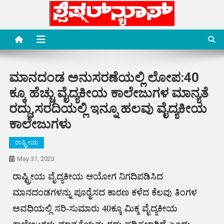
Skip
to
content
Special News Media
Special News Media
ಮಾನದಂಡ ಅನುಸರಣೆಯಲ್ಲಿ ಲೋಪ:40
ಕ್ಕೂ ಹೆಚ್ಚು ವೈದ್ಯಕೀಯ ಕಾಲೇಜುಗಳ ಮಾನ್ಯತೆ
ರದ್ದು,ಸರದಿಯಲ್ಲಿ ಇನ್ನೂ ಹಲವು ವೈದ್ಯಕೀಯ
ಕಾಲೇಜುಗಳು
ರಾಷ್ಟ್ರೀಯ
May 31, 2023
ರಾಷ್ಟ್ರೀಯ ವೈದ್ಯಕೀಯ ಆಯೋಗ ನಿಗದಿಪಡಿಸಿದ
ಮಾನದಂಡಗಳನ್ನು ಪೂರೈಸದ ಕಾರಣ ಕಳೆದ ಕೆಲವು ತಿಂಗಳ
ಅವಧಿಯಲ್ಲಿ ಸರಿ-ಸುಮಾರು 40ಕ್ಕೂ ಮಿಕ್ಕ ವೈದ್ಯಕೀಯ