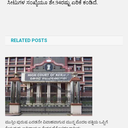
ಸೀಟುಗಳ ಸಂಖ್ಯೆಯೂ ಶೇ.94ರಷ್ಟು ಏರಿಕೆ ಕಂಡಿದೆ.
Post
navigation
RELATED POSTS
ಮುಸ್ಲಿಂ ಪುರುಷ ಎರಡನೇ ವಿವಾಹವಾಗುವ ಮುನ್ನ ಮೊದಲ ಪತ್ನಿಯ ಒಪ್ಪಿಗೆ