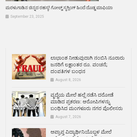
ಮರಳುಗಾಡಿನ ಚಿನ್ನದ ರಹಸ್ಯ! ಗೋಲ್ಡ್ ಸ್ಮಗ್ಲಿಂಗ್ ಹಿಂದೆ ದೊಡ್ಡ ಮಾಫಿಯಾ
September 23, 2025
ಲಾಭಾಂಶ ನೀಡುವುದಾಗಿ ನಂಬಿಸಿ ನೂರಾರು
ಜನರಿಗೆ ಲಕ್ಷಾಂತರ ರೂ. ವಂಚನೆ;
ದಂಪತಿಗಳ ಬಂಧನ
August 8, 2026
ವೃದ್ಧೆಯ ಮೇಲೆ ಹಲ್ಲೆ ನಡೆಸಿ ದರೋಡೆ
ಮಾಡಿದ ಪ್ರಕರಣ: ಆರೋಪಿಗಳನ್ನು
ಬಂಧಿಸಿದ ಮಂಗಳೂರು ನಗರ ಪೊಲೀಸರು
August 7, 2026
ಅಪ್ರಾಪ್ತ ವಿದ್ಯಾರ್ಥಿನಿಯೊಬ್ಬಳ ಮೇಲೆ