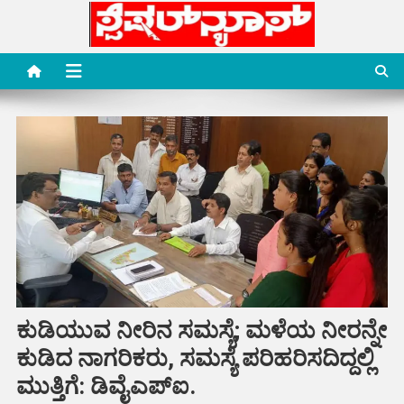
Skip
to
content
Special News Media
Special News Media
ಕುಡಿಯುವ ನೀರಿನ ಸಮಸ್ಯೆ; ಮಳೆಯ ನೀರನ್ನೇ
ಕುಡಿದ ನಾಗರಿಕರು, ಸಮಸ್ಯೆ ಪರಿಹರಿಸದಿದ್ದಲ್ಲಿ
ಮುತ್ತಿಗೆ: ಡಿವೈಎಪ್ಐ.