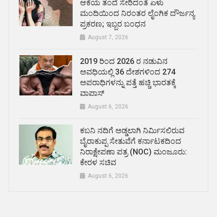
ಆಕೆಯ ತಂದೆ ಸೇರಿದಂತೆ ಏಳು
ಮಂದಿಯಿಂದ ನಿರಂತರ ಲೈಂಗಿಕ ದೌರ್ಜನ್ಯ
ಪ್ರಕರಣ; ಇಬ್ಬರ ಬಂಧನ
August 7, 2026
2019 ರಿಂದ 2026 ರ ನಡುವಿನ
ಅವಧಿಯಲ್ಲಿ 36 ದೇಶಗಳಿಂದ 274
ಅಪರಾಧಿಗಳನ್ನು ಪತ್ತೆ ಹಚ್ಚಿ ಭಾರತಕ್ಕೆ
ವಾಪಾಸ್
August 6, 2026
ಕಬನಿ ನದಿಗೆ ಅಡ್ಡಲಾಗಿ ನಿರ್ಮಿಸಲಿರುವ
ಬೈರಾಕುಪ್ಪ ಸೇತುವೆಗೆ ಕರ್ನಾಟಕದಿಂದ
ನಿರಾಕ್ಷೇಪಣಾ ಪತ್ರ (NOC) ಮಂಜೂರು:
ಕೇರಳ ಸಚಿವ
August 6, 2026