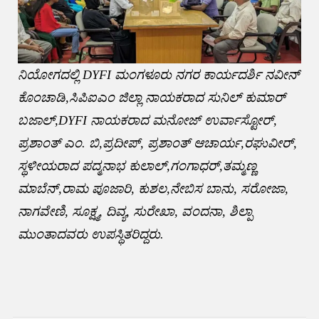
ನಿಯೋಗದಲ್ಲಿ DYFI ಮಂಗಳೂರು ನಗರ ಕಾರ್ಯದರ್ಶಿ ನವೀನ್
ಕೊಂಚಾಡಿ,ಸಿಪಿಐಎಂ ಜಿಲ್ಲಾ ನಾಯಕರಾದ ಸುನಿಲ್ ಕುಮಾರ್
ಬಜಾಲ್,DYFI ನಾಯಕರಾದ ಮನೋಜ್ ಉರ್ವಾಸ್ಟೋರ್,
ಪ್ರಶಾಂತ್ ಎಂ. ಬಿ,ಪ್ರದೀಪ್, ಪ್ರಶಾಂತ್ ಆಚಾರ್ಯ,ರಘುವೀರ್,
ಸ್ಥಳೀಯರಾದ ಪದ್ಮನಾಭ ಕುಲಾಲ್,ಗಂಗಾಧರ್,ತಮ್ಮಣ್ಣ
ಮಾಬೆನ್,ರಾಮ ಪೂಜಾರಿ, ಕುಶಲ,ನೇಬಿಸ ಬಾನು, ಸರೋಜಾ,
ನಾಗವೇಣಿ, ಸೂಕ್ಷ್ಮ, ದಿವ್ಯ, ಸುರೇಖಾ, ವಂದನಾ, ಶಿಲ್ಪಾ
ಮುಂತಾದವರು ಉಪಸ್ಥಿತರಿದ್ದರು.
Post
navigation