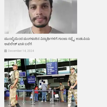
ಮುಂಬೈಯಿಂದ ಮಂಗಳೂರಿನ ವಿದ್ಯಾರ್ಥಿಗಳಿಗೆ ಗಾಂಜಾ ಸಪ್ಲೈ: ಉಡುಪಿಯ
ಅಖಿಲೇಶ್ ಖಾಕಿ ಬಲೆಗೆ
December 14, 2024