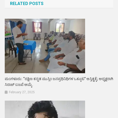
RELATED POSTS
ಮಂಗಳೂರು: “ದಕ್ಷಿಣ ಕನ್ನಡ ಮುಸ್ಲಿಂ ಜನಪ್ರಧಿನಿಧಿಗಳ ಒಕ್ಕೂಟ” ಅಸ್ತಿತ್ವಕ್ಕೆ; ಅಧ್ಯಕ್ಷರಾಗಿ
ಸಿರಾಜ್ ಬಜಪೆ ಆಯ್ಕೆ.
February 27, 2025