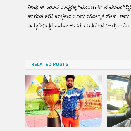
ನೀವು ಈ ಕಾಲದ ಉದ್ದಕ್ಕೂ “ಮುಂಡಾಸಿ” ನ ಪರವಾಗಿದ್ದಿ
ಹಾಗಂತ ಕರೆಸಿಕೊಳ್ಳಲೂ ಒಂದು ಯೋಗ್ಯತೆ ಬೇಕು. ಅದು ಹೆ
ನಿಮ್ಮದೇನಿದ್ದರೂ ಮಾಲಕ ವರ್ಗದ ಧಣಿಗಳ (ಅರ)ಮನೆಯ ಹ
Post
navigation
RELATED POSTS