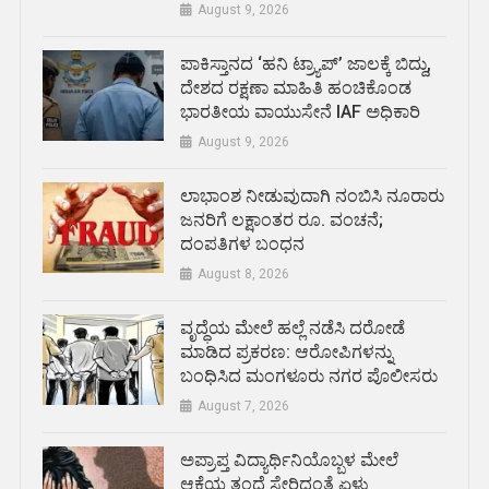
August 9, 2026
ಪಾಕಿಸ್ತಾನದ ‘ಹನಿ ಟ್ರ್ಯಾಪ್’ ಜಾಲಕ್ಕೆ ಬಿದ್ದು,
ದೇಶದ ರಕ್ಷಣಾ ಮಾಹಿತಿ ಹಂಚಿಕೊಂಡ
ಭಾರತೀಯ ವಾಯುಸೇನೆ IAF ಅಧಿಕಾರಿ
August 9, 2026
ಲಾಭಾಂಶ ನೀಡುವುದಾಗಿ ನಂಬಿಸಿ ನೂರಾರು
ಜನರಿಗೆ ಲಕ್ಷಾಂತರ ರೂ. ವಂಚನೆ;
ದಂಪತಿಗಳ ಬಂಧನ
August 8, 2026
ವೃದ್ಧೆಯ ಮೇಲೆ ಹಲ್ಲೆ ನಡೆಸಿ ದರೋಡೆ
ಮಾಡಿದ ಪ್ರಕರಣ: ಆರೋಪಿಗಳನ್ನು
ಬಂಧಿಸಿದ ಮಂಗಳೂರು ನಗರ ಪೊಲೀಸರು
August 7, 2026
ಅಪ್ರಾಪ್ತ ವಿದ್ಯಾರ್ಥಿನಿಯೊಬ್ಬಳ ಮೇಲೆ
ಆಕೆಯ ತಂದೆ ಸೇರಿದಂತೆ ಏಳು