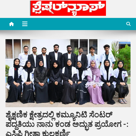
Skip
to
content
Special News Media
Special News Media
ಶೈಕ್ಷಣಿಕ ಕ್ಷೇತ್ರದಲ್ಲಿ ಕಮ್ಯೂನಿಟಿ ಸೆಂಟರ್
ಪದ್ದತಿಯು ನಾನು ಕಂಡ ಅದ್ಭುತ ಪ್ರಯೋಗ -:
ಎಸಿಪಿ ಗೀತಾ ಕುಲಕರ್ಣಿ