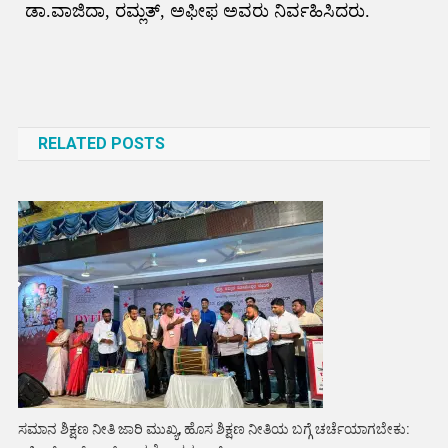
ಡಾ.ವಾಜಿದಾ, ರಮ್ಲತ್, ಅಫೀಫ ಅವರು ನಿರ್ವಹಿಸಿದರು.
Post
navigation
RELATED POSTS
ಸಮಾನ ಶಿಕ್ಷಣ ನೀತಿ ಜಾರಿ ಮುಖ್ಯ, ಹೊಸ ಶಿಕ್ಷಣ ನೀತಿಯ ಬಗ್ಗೆ ಚರ್ಚೆಯಾಗಬೇಕು: