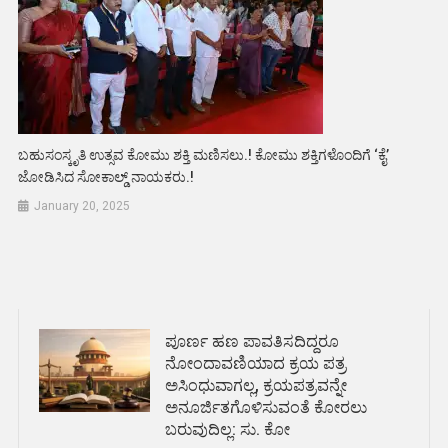
ಬಹುಸಂಸ್ಕೃತಿ ಉತ್ಸವ ಕೋಮು ಶಕ್ತಿ ಮಣಿಸಲು.! ಕೋಮು ಶಕ್ತಿಗಳೊಂದಿಗೆ ‘ಕೈ’
ಜೋಡಿಸಿದ ಸೋಕಾಲ್ಡ್ ನಾಯಕರು.!
January 20, 2025
ಪೂರ್ಣ ಹಣ ಪಾವತಿಸದಿದ್ದರೂ
ನೋಂದಾವಣಿಯಾದ ಕ್ರಯ ಪತ್ರ
ಅಸಿಂಧುವಾಗಲ್ಲ, ಕ್ರಯಪತ್ರವನ್ನೇ
ಅನೂರ್ಜಿತಗೊಳಿಸುವಂತೆ ಕೋರಲು
ಬರುವುದಿಲ್ಲ: ಸು. ಕೋ