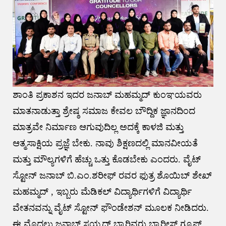
ಶಾಂತಿ ಪ್ರಕಾಶನ ಇದರ ಜನಾಬ್ ಮಹಮ್ಮದ್ ಕುಂಞಯವರು
ಮಾತನಾಡುತ್ತಾ ಶ್ರೇಷ್ಠ ಸಮಾಜ ಕೇವಲ ಬೌದ್ದಿಕ ಜ್ಞಾನದಿಂದ
ಮಾತ್ರವೇ ನಿರ್ಮಾಣ ಆಗುವುದಿಲ್ಲ ಅದಕ್ಕೆ ಕಾಳಜಿ ಮತ್ತು
ಆತ್ಮಸಾಕ್ಷಿಯ ಪ್ರಜ್ಞೆ ಬೇಕು. ನಾವು ಶಿಕ್ಷಣದಲ್ಲಿ ಮಾನವೀಯತೆ
ಮತ್ತು ಮೌಲ್ಯಗಳಿಗೆ ಹೆಚ್ಚು ಒತ್ತು ಕೊಡಬೇಕು ಎಂದರು. ವೈಟ್
ಸ್ಟೋನ್ ಜನಾಬ್ ಬಿ.ಎಂ.ಶರೀಫ್ ರವರ ಫುತ್ರ ಶೊಯಿಬ್ ಶೇಖ್
ಮಹಮ್ಮದ್ , ಇಬ್ಬರು ಮೆಡಿಕಲ್ ವಿದ್ಯಾರ್ಥಿಗಳಿಗೆ ವಿದ್ಯಾರ್ಥಿ
ವೇತನವನ್ನು ವೈಟ್ ಸ್ಟೋನ್ ಫೌಂಡೇಶನ್ ಮೂಲಕ ನೀಡಿದರು.
ಈ ಮೊದಲು ಜನಾಬ್ ಸಯ್ಯದ್ ಬ್ಯಾರಿವರು ಬ್ಯಾರೀಸ್ ಗ್ರೂಪ್