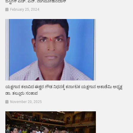
ಜಸ್ಟೀಸ್ ಎಚ್. ಎನ್. ನಾಗಮೋಹನದಾಸ್
February 25, 2024
ಯಕ್ಷಗಾನ ಕಲಾವಿದ ಈಶ್ವರ ಗೌಡ ನಿಧನಕ್ಕೆ ಕರ್ನಾಟಕ ಯಕ್ಷಗಾನ ಅಕಾಡೆಮಿ ಅಧ್ಯಕ್ಷ
ಡಾ. ತಲ್ಲೂರು ಸಂತಾಪ
November 20, 2025