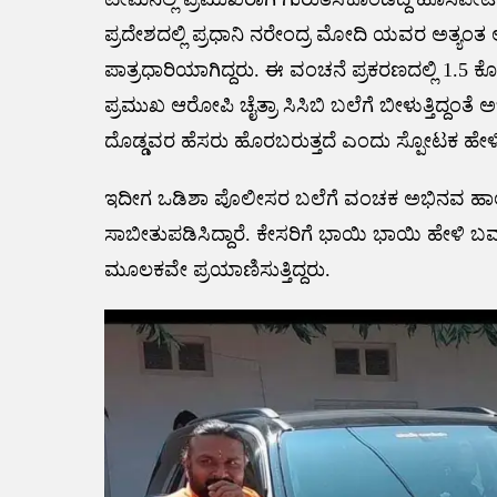
ಪ್ರದೇಶದಲ್ಲಿ ಪ್ರಧಾನಿ ನರೇಂದ್ರ ಮೋದಿ ಯವರ ಅತ್ಯಂತ ಆಪ
ಪಾತ್ರಧಾರಿಯಾಗಿದ್ದರು. ಈ ವಂಚನೆ ಪ್ರಕರಣದಲ್ಲಿ 1.5 
ಪ್ರಮುಖ ಆರೋಪಿ ಚೈತ್ರಾ ಸಿಸಿಬಿ ಬಲೆಗೆ ಬೀಳುತ್ತಿದ್ದಂತೆ ಅ
ದೊಡ್ಡವರ ಹೆಸರು ಹೊರಬರುತ್ತದೆ ಎಂದು ಸ್ಪೋಟಕ ಹೇಳಿಕೆ
ಇದೀಗ ಒಡಿಶಾ ಪೊಲೀಸರ ಬಲೆಗೆ ವಂಚಕ ಅಭಿನವ ಹಾಲಶ್ರೀ ಸ್ವ
ಸಾಬೀತುಪಡಿಸಿದ್ದಾರೆ. ಕೇಸರಿಗೆ ಭಾಯಿ ಭಾಯಿ ಹೇಳಿ 
ಮೂಲಕವೇ ಪ್ರಯಾಣಿಸುತ್ತಿದ್ದರು.