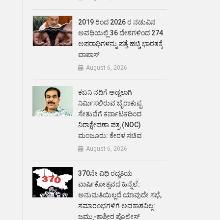
2019 ರಿಂದ 2026 ರ ನಡುವಿನ
ಅವಧಿಯಲ್ಲಿ 36 ದೇಶಗಳಿಂದ 274
ಅಪರಾಧಿಗಳನ್ನು ಪತ್ತೆ ಹಚ್ಚಿ ಭಾರತಕ್ಕೆ
ವಾಪಾಸ್
August 6, 2026
ಕಬನಿ ನದಿಗೆ ಅಡ್ಡಲಾಗಿ
ನಿರ್ಮಿಸಲಿರುವ ಬೈರಾಕುಪ್ಪ
ಸೇತುವೆಗೆ ಕರ್ನಾಟಕದಿಂದ
ನಿರಾಕ್ಷೇಪಣಾ ಪತ್ರ (NOC)
ಮಂಜೂರು: ಕೇರಳ ಸಚಿವ
August 6, 2026
370ನೇ ವಿಧಿ ರದ್ದತಿಯ
ವಾರ್ಷಿಕೋತ್ಸವದ ಹಿನ್ನೆಲೆ:
ಅನುಮತಿಯಿಲ್ಲದೆ ಯಾವುದೇ ಸಭೆ,
ಸಮಾರಂಭಗಳಿಗೆ ಅವಕಾಶವಿಲ್ಲ:
ಜಮ್ಮು-ಕಾಶ್ಮೀರ ಪೊಲೀಸ್