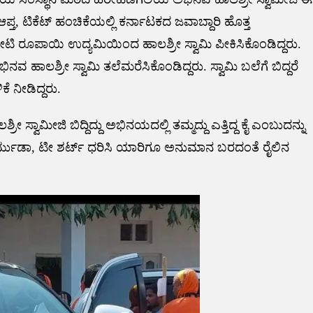
್ತ, ಟಿಕೆಟ್ ಹಂಚಿಕೆಯಲ್ಲಿ ಕರ್ನಾಟಕದ ಜವಾಬ್ದಾರಿ ಹೊತ್ತ
ಕೋಟಿ ರೂಪಾಯಿ ಉದ್ಯಮಿಯಿಂದ ಹಾಲಶ್ರೀ ಸ್ವಾಮಿ ಪೀಕಿಸಿಕೊಂಡಿದ್ದರು.
ಭಿನವ ಹಾಲಶ್ರೀ ಸ್ವಾಮಿ ತಲೆಮರೆಸಿಕೊಂಡಿದ್ದರು. ಸ್ವಾಮಿ ಬಲೆಗೆ ಬಿದ್ದರೆ
 ನೀಡಿದ್ದರು.
ಾಮೀಜಿ ಬಿದ್ದಿದ್ದು ಅಭಿನಯದಲ್ಲಿ ತಮ್ಮದ್ದು ಎತ್ತಿದ್ದ ಕೈ ಎಂಬುದನ್ನು
ಬರ್ಮುಡಾ, ಟೀ ಶರ್ಟ್ ಧರಿಸಿ ಯಾರಿಗೂ ಅನುಮಾನ ಬರದಂತೆ ರೈಲಿನ