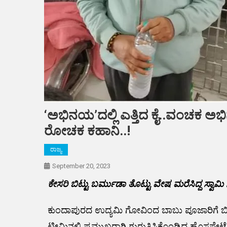
‘ಅಭಿನಯ’ದಲ್ಲಿ ಎತ್ತಿದ ಕೈ..ವಂಚಕ ಅಭಿನವ
ರೋಚಕ ಕಹಾನಿ..!
ರಾಜ್ಯ
September 20, 2023
ಕೇಸರಿ ಬಿಟ್ಟು ಬರ್ಮುಡಾ ತೊಟ್ಟು ವೇಷ ಮರೆಸಿದ್ದ ಸ್ವಾಮಿ ಸಿಸಿ
ಕುಂದಾಪುರದ ಉದ್ಯಮಿ ಗೋವಿಂದ ಬಾಬು ಪೂಜಾರಿಗೆ ಬಿಜೆ
ಟೀಮಿನಲ್ಲಿ ಪ್ರಮುಖರಾಗಿ ಗುರುತಿಸಿಕೊಂಡಿದ್ದ ಹೊಸ