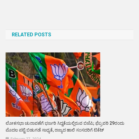
Post
navigation
RELATED POSTS
ಲೋಕಸಭಾ ಚುನಾವಣೆಗೆ ಭರ್ಜರಿ ಸಿದ್ದತೆಯಲ್ಲಿರುವ ಬಿಜೆಪಿ; ಫೆಬ್ರವರಿ 29ರಂದು
ಮೊದಲ ಪಟ್ಟಿ ಬಿಡುಗಡೆ ಸಾಧ್ಯತೆ, ರಾಜ್ಯದ ಹಾಲಿ ಸಂಸದರಿಗೆ ಟಿಕೆಟ್