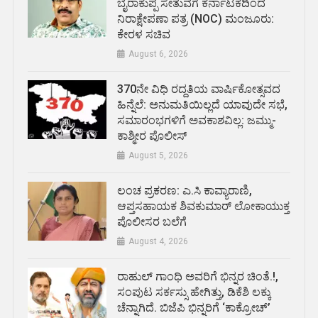
ಬೈರಾಕುಪ್ಪ ಸೇತುವೆಗೆ ಕರ್ನಾಟಕದಿಂದ
ನಿರಾಕ್ಷೇಪಣಾ ಪತ್ರ (NOC) ಮಂಜೂರು:
ಕೇರಳ ಸಚಿವ
August 6, 2026
370ನೇ ವಿಧಿ ರದ್ದತಿಯ ವಾರ್ಷಿಕೋತ್ಸವದ
ಹಿನ್ನೆಲೆ: ಅನುಮತಿಯಿಲ್ಲದೆ ಯಾವುದೇ ಸಭೆ,
ಸಮಾರಂಭಗಳಿಗೆ ಅವಕಾಶವಿಲ್ಲ: ಜಮ್ಮು-
ಕಾಶ್ಮೀರ ಪೊಲೀಸ್
August 5, 2026
ಲಂಚ ಪ್ರಕರಣ: ಎ.ಸಿ ಕಾವ್ಯಾರಾಣಿ,
ಆಪ್ತಸಹಾಯಕ ಶಿವಕುಮಾರ್‌ ಲೋಕಾಯುಕ್ತ
ಪೊಲೀಸರ ಬಲೆಗೆ
August 4, 2026
ರಾಹುಲ್ ಗಾಂಧಿ ಅವರಿಗೆ ಭಿನ್ನರ ಚಿಂತೆ.!,
ಸಂಪುಟ ಸರ್ಕಸ್ಸು ಹೇಗಿತ್ತು, ಡಿಕೆಶಿ ಲಕ್ಕು
ಚೆನ್ನಾಗಿದೆ. ಬಿಜೆಪಿ ಭಿನ್ನರಿಗೆ ‘ಕಾಕ್ರೋಚ್’