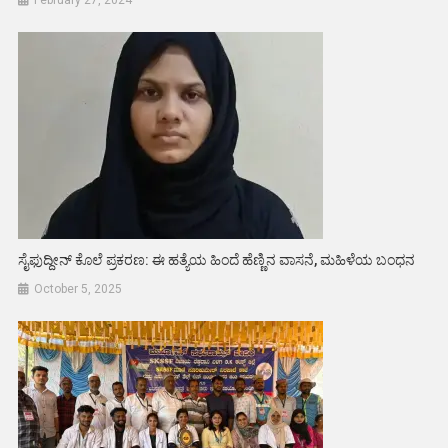
February 27, 2024
ಸೈಫುದ್ದೀನ್ ಕೊಲೆ ಪ್ರಕರಣ: ಈ ಹತ್ಯೆಯ ಹಿಂದೆ ಹೆಣ್ಣಿನ ವಾಸನೆ, ಮಹಿಳೆಯ ಬಂಧನ
October 5, 2025