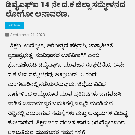
ಡಿವೈಎಫ್ಐ 14 ನೇ ದ.ಕ ಜಿಲ್ಲಾ ಸಮ್ಮೇಳನದ
ಲೋಗೋ ಅನಾವರಣ.
ಕರಾವಳಿ
September 21, 2023
“ಶಿಕ್ಷಣ, ಉದ್ಯೋಗ, ಆರೋಗ್ಯದ ಹಕ್ಕಿಗಾಗಿ, ಜಾತ್ಯಾತೀತತೆ,
ಪ್ರಜಾಪ್ರಭುತ್ವ, ಸಂವಿಧಾನದ ಉಳಿವಿಗಾಗಿ” ಎಂಬ
ಘೋಷಣೆಯಡಿ ಡಿವೈಎಫ್ಐ ಯುವಜನ ಸಂಘಟನೆಯ 14ನೇ
ದ.ಕ ಜಿಲ್ಲಾ ಸಮ್ಮೇಳನವು ಅಕ್ಟೋಬರ್ 15 ರಂದು
ಮಂಗಳೂರಿನಲ್ಲಿ ನಡೆಯಲಿರುವುದು. ಜಿಲ್ಲೆಯ ವಿವಿಧ
ಭಾಗಗಳಿಂದ ಆಯ್ಕೆಯಾದ ಯುವ ಪ್ರತಿನಿಧಿಗಳು ಭಾಗವಹಿಸಿ
ನಾಡಿನ ಜನಸಾಮಾನ್ಯರ ಬದುಕಿನಲ್ಲಿ ನೆಮ್ಮದಿ ಮೂಡಿಸುವ
ನಿಟ್ಟಿನಲ್ಲಿ ಎದುರಾಗುವ ಸಮಸ್ಯೆಗಳು ಮತ್ತು ಅನ್ಯಾಯಗಳ ವಿರುದ್ಧ
ಹೋರಾಡುವ, ಶಿಕ್ಷಣದಿಂದ ವಂಚಿತ ಹಾಗೂ ನಿರುದ್ಯೋಗದಿಂದ
ಬಳಲುತ್ತಿರುವ ಯುವಜನರ ಸಮಸ್ಯೆಗಳಿಗೆ