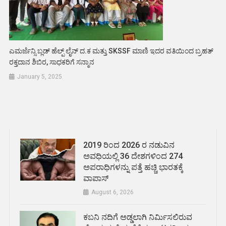
ಎಮರ್ಜೆನ್ಸಿ ಬ್ಲಡ್ ಹೆಲ್ಪ್ ಲೈನ್ ದ.ಕ ಮತ್ತು SKSSF ಮಾಣಿ ಇದರ ವತಿಯಿಂದ ಬ್ರಹತ್
ರಕ್ತದಾನ ಶಿಬಿರ, ಸಾಧಕರಿಗೆ ಸನ್ಮಾನ
January 5, 2025
2019 ರಿಂದ 2026 ರ ನಡುವಿನ
ಅವಧಿಯಲ್ಲಿ 36 ದೇಶಗಳಿಂದ 274
ಅಪರಾಧಿಗಳನ್ನು ಪತ್ತೆ ಹಚ್ಚಿ ಭಾರತಕ್ಕೆ
ವಾಪಾಸ್
August 6, 2026
ಕಬನಿ ನದಿಗೆ ಅಡ್ಡಲಾಗಿ ನಿರ್ಮಿಸಲಿರುವ