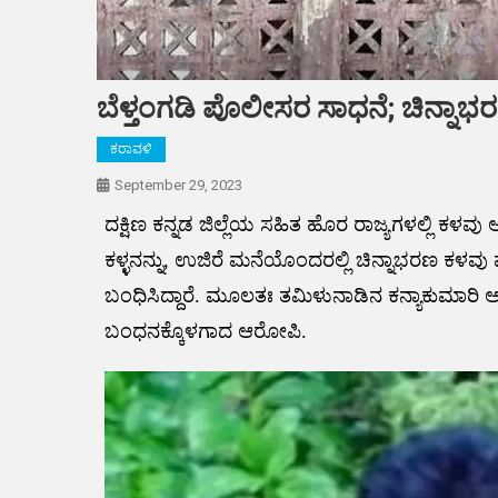
ಬೆಳ್ತಂಗಡಿ ಪೊಲೀಸರ ಸಾಧನೆ; ಚಿನ್ನಾಭ
ಕರಾವಳಿ
September 29, 2023
ದಕ್ಷಿಣ ಕನ್ನಡ ಜಿಲ್ಲೆಯ ಸಹಿತ ಹೊರ ರಾಜ್ಯಗಳಲ್ಲಿ ಕ
ಕಳ್ಳನನ್ನು, ಉಜಿರೆ ಮನೆಯೊಂದರಲ್ಲಿ ಚಿನ್ನಾಭರಣ ಕಳವು
ಬಂಧಿಸಿದ್ದಾರೆ. ಮೂಲತಃ ತಮಿಳುನಾಡಿನ ಕನ್ಯಾಕುಮಾ
ಬಂಧನಕ್ಕೊಳಗಾದ ಆರೋಪಿ.