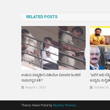
Post
navigation
RELATED POSTS
ಉಡುಪಿ:ವಿದ್ಯಾರ್ಥಿನಿ ವಿಡಿಯೋ ವಿವಾದದ ಹಿಂದಿದೆ
‘ಇಲಿಗೆ ಆಟ ಬೆಕ್ಕ
ಸಾಮರಸ್ಯದ ಕತೆ !
ಉದ್ಯಮಿ ಸುಸೈಡ್
August 1, 2023
October 26,
Theme: News Portal by
Mystery Themes
.