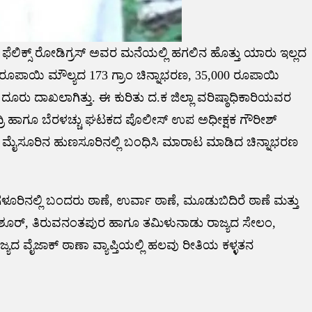
 ಫೆಲಿಕ್ಸ್ ರೋಡಿಗ್ರಸ್ ಅವರ ಮನೆಯಲ್ಲಿ ಹಗಲಿನ ಹೊತ್ತು ಯಾರು ಇಲ್ಲದ
್ಷ ರೂಪಾಯಿ ಮೌಲ್ಯದ 173 ಗ್ರಾಂ ಚಿನ್ನಾಭರಣ, 35,000 ರೂಪಾಯಿ
 ದೂರು ದಾಖಲಾಗಿತ್ತು. ಈ ಕುರಿತು ದ.ಕ ಜಿಲ್ಲಾ ವರಿಷ್ಠಾಧಿಕಾರಿಯವರ
ಶ್ ಕದ್ರಿ ಹಾಗೂ ಬೆರಳಚ್ಚು ಘಟಕದ ಪೊಲೀಸ್ ಉಪ ಅಧೀಕ್ಷಕ ಗೌರೀಶ್
ಮೈಸೂರಿನ ಹುಣಸೂರಿನಲ್ಲಿ ಬಂಧಿಸಿ ಮಾರಾಟ ಮಾಡಿದ ಚಿನ್ನಾಭರಣ
ಳೂರಿನಲ್ಲಿ ಬಂದರು ಠಾಣೆ, ಉರ್ವಾ ಠಾಣೆ, ಮೂಡುಬಿದಿರೆ ಠಾಣೆ ಮತ್ತು
್ರಿಶೂರ್, ತಿರುವನಂತಪುರ ಹಾಗೂ ತಮಿಳುನಾಡು ರಾಜ್ಯದ ಸೇಲಂ,
ಾಜ್ಯದ ವೈಜಾಕ್ ಠಾಣಾ ವ್ಯಾಪ್ತಿಯಲ್ಲಿ ಹಲವು ರೀತಿಯ ಕಳ್ಳತನ