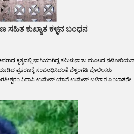
ರಣ ಸಹಿತ ಕುಖ್ಯಾತ ಕಳ್ಳನ ಬಂಧನ
ಳವು ಅಪರಾಧ ಕೃತ್ಯದಲ್ಲಿ ಭಾಗಿಯಾಗಿದ್ದ ತಮಿಳುನಾಡು ಮೂಲದ ನಟೋರಿಯಸ
 ಮಾಡಿದ ಪ್ರಕರಣಕ್ಕೆ ಸಂಬಂಧಿಸಿದಂತೆ ಬೆಳ್ತಂಗಡಿ ಪೊಲೀಸರು
ರಿ ಅಗತೀಶ್ವರಂ ನಿವಾಸಿ ಉಮೇಶ್ ಯಾನೆ ಉಮೇಶ್ ಬಳೆಗಾರ ಎಂಬಾತನೇ