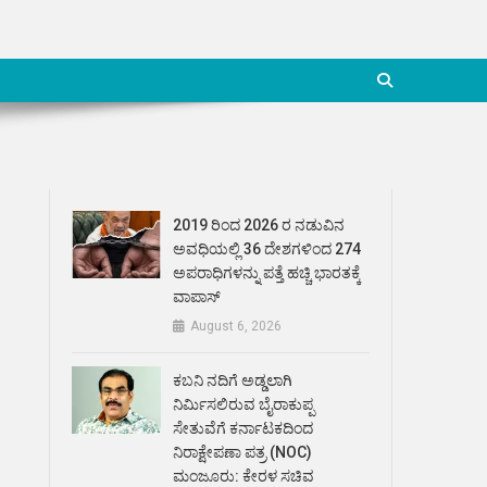
2019 ರಿಂದ 2026 ರ ನಡುವಿನ
ಅವಧಿಯಲ್ಲಿ 36 ದೇಶಗಳಿಂದ 274
ಅಪರಾಧಿಗಳನ್ನು ಪತ್ತೆ ಹಚ್ಚಿ ಭಾರತಕ್ಕೆ
ವಾಪಾಸ್
August 6, 2026
ಕಬನಿ ನದಿಗೆ ಅಡ್ಡಲಾಗಿ
ನಿರ್ಮಿಸಲಿರುವ ಬೈರಾಕುಪ್ಪ
ಸೇತುವೆಗೆ ಕರ್ನಾಟಕದಿಂದ
ನಿರಾಕ್ಷೇಪಣಾ ಪತ್ರ (NOC)
ಮಂಜೂರು: ಕೇರಳ ಸಚಿವ