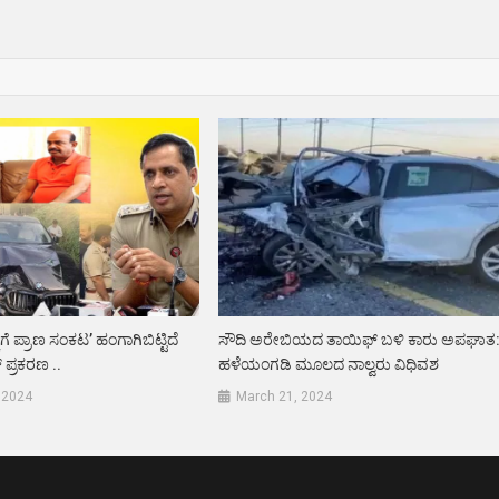
ಿಗೆ ಪ್ರಾಣ ಸಂಕಟ’ ಹಂಗಾಗಿಬಿಟ್ಟಿದೆ
ಸೌದಿ ಅರೇಬಿಯದ ತಾಯಿಫ್ ಬಳಿ ಕಾರು ಅಪಘಾತ
 ಪ್ರಕರಣ ..
ಹಳೆಯಂಗಡಿ ಮೂಲದ ನಾಲ್ವರು ವಿಧಿವಶ
 2024
March 21, 2024