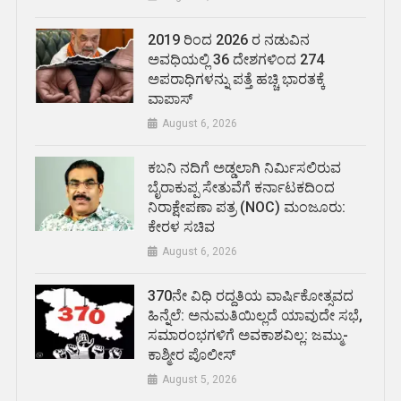
2019 ರಿಂದ 2026 ರ ನಡುವಿನ
ಅವಧಿಯಲ್ಲಿ 36 ದೇಶಗಳಿಂದ 274
ಅಪರಾಧಿಗಳನ್ನು ಪತ್ತೆ ಹಚ್ಚಿ ಭಾರತಕ್ಕೆ
ವಾಪಾಸ್
August 6, 2026
ಕಬನಿ ನದಿಗೆ ಅಡ್ಡಲಾಗಿ ನಿರ್ಮಿಸಲಿರುವ
ಬೈರಾಕುಪ್ಪ ಸೇತುವೆಗೆ ಕರ್ನಾಟಕದಿಂದ
ನಿರಾಕ್ಷೇಪಣಾ ಪತ್ರ (NOC) ಮಂಜೂರು:
ಕೇರಳ ಸಚಿವ
August 6, 2026
370ನೇ ವಿಧಿ ರದ್ದತಿಯ ವಾರ್ಷಿಕೋತ್ಸವದ
ಹಿನ್ನೆಲೆ: ಅನುಮತಿಯಿಲ್ಲದೆ ಯಾವುದೇ ಸಭೆ,
ಸಮಾರಂಭಗಳಿಗೆ ಅವಕಾಶವಿಲ್ಲ: ಜಮ್ಮು-
ಕಾಶ್ಮೀರ ಪೊಲೀಸ್
August 5, 2026