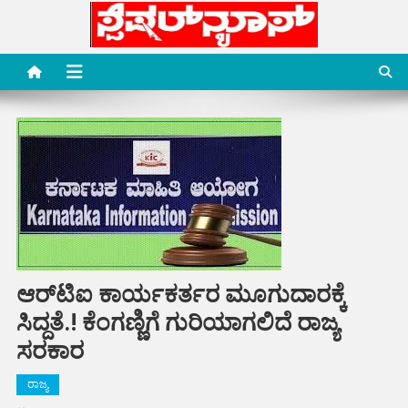
Skip
to
content
Special News Media
Special News Media
ಆರ್‌ಟಿಐ ಕಾರ್ಯಕರ್ತರ ಮೂಗುದಾರಕ್ಕೆ
ಸಿದ್ದತೆ.! ಕೆಂಗಣ್ಣಿಗೆ ಗುರಿಯಾಗಲಿದೆ ರಾಜ್ಯ
ಸರಕಾರ
ರಾಜ್ಯ