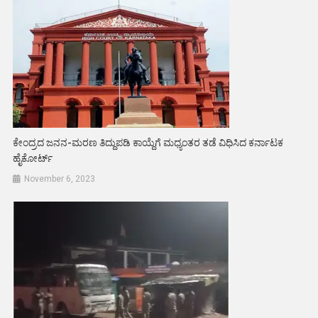
ಕೇಂದ್ರದ ಜನನ-ಮರಣ ತಿದ್ದುಪಡಿ ಕಾಯ್ದೆಗೆ ಮಧ್ಯಂತರ ತಡೆ ವಿಧಿಸಿದ ಕರ್ನಾಟಕ
ಹೈಕೋರ್ಟ್‌
November 6, 2023