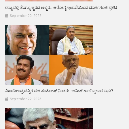
ರಾಜ್ಯದಲ್ಲಿ ಡೆಂಗ್ಯೂ ಜ್ವರದ ಅಬ್ಬರ.. ಆರೋಗ್ಯ ಇಲಾಖೆಯಿಂದ ಮಾರ್ಗಸೂಚಿ ಪ್ರಕಟ
September 20, 2023
ವಿಜಯೇಂದ್ರ ಬೆನ್ನಿಗೆ ಈಗ ಸಂತೋಷ್ ನಿಂತರು. ಅಮಿತ್ ಶಾ ಲೆಕ್ಕಾಚಾರ ಏನು?
September 22, 2025