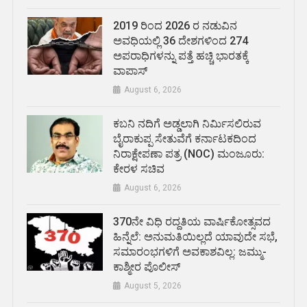
2019 ರಿಂದ 2026 ರ ನಡುವಿನ
ಅವಧಿಯಲ್ಲಿ 36 ದೇಶಗಳಿಂದ 274
ಅಪರಾಧಿಗಳನ್ನು ಪತ್ತೆ ಹಚ್ಚಿ ಭಾರತಕ್ಕೆ
ವಾಪಾಸ್
August 6, 2026
ಕಬನಿ ನದಿಗೆ ಅಡ್ಡಲಾಗಿ ನಿರ್ಮಿಸಲಿರುವ
ಬೈರಾಕುಪ್ಪ ಸೇತುವೆಗೆ ಕರ್ನಾಟಕದಿಂದ
ನಿರಾಕ್ಷೇಪಣಾ ಪತ್ರ (NOC) ಮಂಜೂರು:
ಕೇರಳ ಸಚಿವ
August 6, 2026
370ನೇ ವಿಧಿ ರದ್ದತಿಯ ವಾರ್ಷಿಕೋತ್ಸವದ
ಹಿನ್ನೆಲೆ: ಅನುಮತಿಯಿಲ್ಲದೆ ಯಾವುದೇ ಸಭೆ,
ಸಮಾರಂಭಗಳಿಗೆ ಅವಕಾಶವಿಲ್ಲ: ಜಮ್ಮು-
ಕಾಶ್ಮೀರ ಪೊಲೀಸ್
August 5, 2026