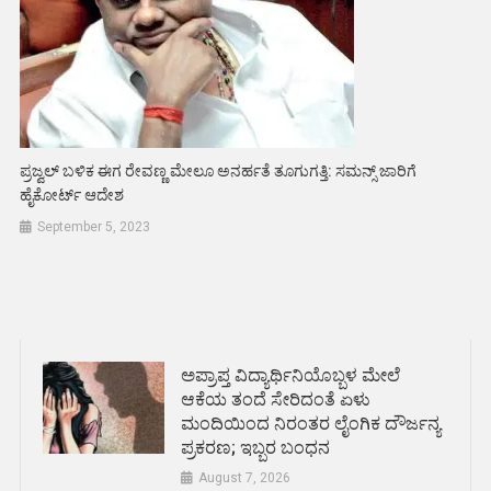
ಪ್ರಜ್ವಲ್ ಬಳಿಕ ಈಗ ರೇವಣ್ಣ ಮೇಲೂ ಅನರ್ಹತೆ ತೂಗುಗತ್ತಿ: ಸಮನ್ಸ್ ಜಾರಿಗೆ
ಹೈಕೋರ್ಟ್ ಆದೇಶ
September 5, 2023
ಅಪ್ರಾಪ್ತ ವಿದ್ಯಾರ್ಥಿನಿಯೊಬ್ಬಳ ಮೇಲೆ
ಆಕೆಯ ತಂದೆ ಸೇರಿದಂತೆ ಏಳು
ಮಂದಿಯಿಂದ ನಿರಂತರ ಲೈಂಗಿಕ ದೌರ್ಜನ್ಯ
ಪ್ರಕರಣ; ಇಬ್ಬರ ಬಂಧನ
August 7, 2026