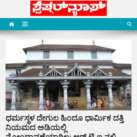
Skip
to
content
Special News Media
Special News Media
ಧರ್ಮಸ್ಥಳ ದೇಗುಲ ಹಿಂದೂ ಧಾರ್ಮಿಕ ದತ್ತಿ
ನಿಯಮದ ಅಡಿಯಲ್ಲಿ