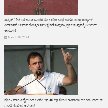
ಏಪ್ರಿಲ್‌ 19 ರಿಂದ ಜೂನ್‌ ಒಂದರ ತನಕ ಲೋಕಸಭೆ ಹಾಗೂ ನಾಲ್ಕು ರಾಜ್ಯಗಳ
ವಿಧಾನಸಭೆ ಚುನಾವಣೋತ್ತರ ಸಮೀಕ್ಷೆ ನಡೆಸುವುದು, ಪ್ರಕಟಿಸುವುದಕ್ಕೆ ನಿರ್ಬಂಧ:
ಆಯೋಗ
March 30, 2024
ಷೇರು ಮಾರುಕಟ್ಟೆಯಿಂದ ಒಂದೇ ದಿನ 30 ಲಕ್ಷ ಕೋಟಿ ರೂಪಾಯಿ ಹಗರಣ; ರಾಹುಲ್
ಗಾಂಧಿ ಗಂಭೀರ ಆರೋಪ