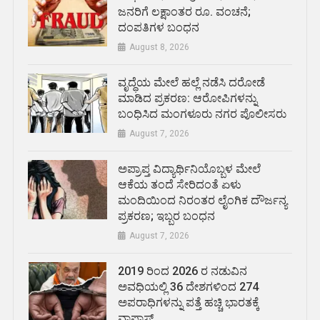
ಜನರಿಗೆ ಲಕ್ಷಾಂತರ ರೂ. ವಂಚನೆ;
ದಂಪತಿಗಳ ಬಂಧನ
August 8, 2026
ವೃದ್ಧೆಯ ಮೇಲೆ ಹಲ್ಲೆ ನಡೆಸಿ ದರೋಡೆ
ಮಾಡಿದ ಪ್ರಕರಣ: ಆರೋಪಿಗಳನ್ನು
ಬಂಧಿಸಿದ ಮಂಗಳೂರು ನಗರ ಪೊಲೀಸರು
August 7, 2026
ಅಪ್ರಾಪ್ತ ವಿದ್ಯಾರ್ಥಿನಿಯೊಬ್ಬಳ ಮೇಲೆ
ಆಕೆಯ ತಂದೆ ಸೇರಿದಂತೆ ಏಳು
ಮಂದಿಯಿಂದ ನಿರಂತರ ಲೈಂಗಿಕ ದೌರ್ಜನ್ಯ
ಪ್ರಕರಣ; ಇಬ್ಬರ ಬಂಧನ
August 7, 2026
2019 ರಿಂದ 2026 ರ ನಡುವಿನ
ಅವಧಿಯಲ್ಲಿ 36 ದೇಶಗಳಿಂದ 274
ಅಪರಾಧಿಗಳನ್ನು ಪತ್ತೆ ಹಚ್ಚಿ ಭಾರತಕ್ಕೆ
ವಾಪಾಸ್