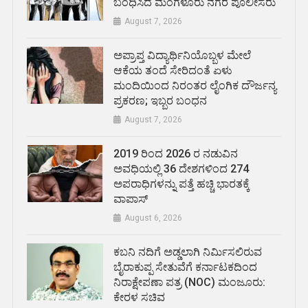
ಬಂಧಿಸಿದ ಮಂಗಳೂರು ನಗರ ಪೊಲೀಸರು
August 7, 2026
ಅಪ್ರಾಪ್ತ ವಿದ್ಯಾರ್ಥಿನಿಯೊಬ್ಬಳ ಮೇಲೆ
ಆಕೆಯ ತಂದೆ ಸೇರಿದಂತೆ ಏಳು
ಮಂದಿಯಿಂದ ನಿರಂತರ ಲೈಂಗಿಕ ದೌರ್ಜನ್ಯ
ಪ್ರಕರಣ; ಇಬ್ಬರ ಬಂಧನ
August 7, 2026
2019 ರಿಂದ 2026 ರ ನಡುವಿನ
ಅವಧಿಯಲ್ಲಿ 36 ದೇಶಗಳಿಂದ 274
ಅಪರಾಧಿಗಳನ್ನು ಪತ್ತೆ ಹಚ್ಚಿ ಭಾರತಕ್ಕೆ
ವಾಪಾಸ್
August 6, 2026
ಕಬನಿ ನದಿಗೆ ಅಡ್ಡಲಾಗಿ ನಿರ್ಮಿಸಲಿರುವ
ಬೈರಾಕುಪ್ಪ ಸೇತುವೆಗೆ ಕರ್ನಾಟಕದಿಂದ
ನಿರಾಕ್ಷೇಪಣಾ ಪತ್ರ (NOC) ಮಂಜೂರು:
ಕೇರಳ ಸಚಿವ