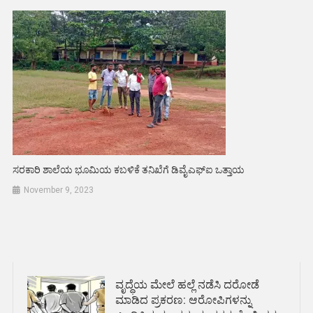
ಸರಕಾರಿ ಶಾಲೆಯ ಭೂಮಿಯ ಕಬಳಿಕೆ ತನಿಖೆಗೆ ಡಿವೈಎಫ್ಐ ಒತ್ತಾಯ
November 9, 2023
ವೃದ್ಧೆಯ ಮೇಲೆ ಹಲ್ಲೆ ನಡೆಸಿ ದರೋಡೆ
ಮಾಡಿದ ಪ್ರಕರಣ: ಆರೋಪಿಗಳನ್ನು