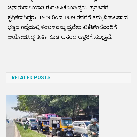
ಜನಾನುರಾಗಿಯಾಗಿ ಗುರುತಿಸಿಕೊಂಡಿದ್ದರು. ಪ್ರಗತಿಪರ
ಕೃಷಿಕರಾಗಿದ್ದರು. 1979 ರಿಂದ 1989 ರವರೆಗೆ ತಮ್ಮ ವಿಶಾಲವಾದ
ಭತ್ತದ ಗದ್ದೆಯಲ್ಲಿ ಕಂಬಳವನ್ನು ಪ್ರವೇಶ ಟಿಕೆಟ್‌ಗಳೊಂದಿಗೆ
ಆಯೋಜಿಸಿದ್ದ ಕೀರ್ತಿ ಕೂಡ ಆನಂದ ಆಳ್ವರಿಗೆ ಸಲ್ಲುತ್ತಿದೆ.
Post
navigation
RELATED POSTS