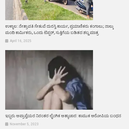
ಉಳ್ಳಾಲ: ನೇತ್ರಾವತಿ ಸೇತುವೆ ದುರಸ್ತಿ ಕಾರ್ಯ, ಪ್ರಯಾಣಿಕರು ಕಂಗಾಲು; ನಾಲ್ಕು
ಮಂದಿ ಕಾರ್ಮಿಕರು, ಒಂದು ಟಿಪ್ಪರ್, ಸುತ್ತಿಗೆಯ ಬಡಿತದ ಶಬ್ದ ಮಾತ್ರ
April 16, 2025
ಇಬ್ಬರು ಅಪ್ರಾಪ್ತೆಯರ ನಿರಂತರ ಲೈಂಗಿಕ ಅತ್ಯಾಚಾರ: ಕಾಮುಕ ಆರೋಪಿಯ ಬಂಧನ
November 5, 2023