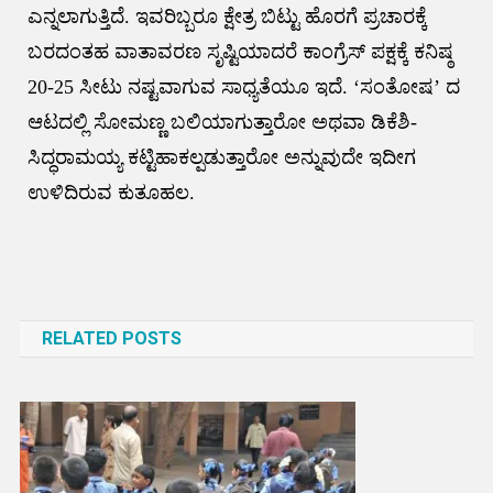
ಎನ್ನಲಾಗುತ್ತಿದೆ. ಇವರಿಬ್ಬರೂ ಕ್ಷೇತ್ರ ಬಿಟ್ಟು ಹೊರಗೆ ಪ್ರಚಾರಕ್ಕೆ
ಬರದಂತಹ ವಾತಾವರಣ ಸೃಷ್ಟಿಯಾದರೆ ಕಾಂಗ್ರೆಸ್ ಪಕ್ಷಕ್ಕೆ ಕನಿಷ್ಠ
20-25 ಸೀಟು ನಷ್ಟವಾಗುವ ಸಾಧ್ಯತೆಯೂ ಇದೆ. ‘ಸಂತೋಷ’ ದ
ಆಟದಲ್ಲಿ ಸೋಮಣ್ಣ ಬಲಿಯಾಗುತ್ತಾರೋ ಅಥವಾ ಡಿಕೆಶಿ-
ಸಿದ್ಧರಾಮಯ್ಯ ಕಟ್ಟಿಹಾಕಲ್ಪಡುತ್ತಾರೋ ಅನ್ನುವುದೇ ಇದೀಗ
ಉಳಿದಿರುವ ಕುತೂಹಲ.
Post
navigation
RELATED POSTS