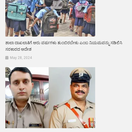
ಶಾಲಾ ದಾಖಲಾತಿಗೆ ಆರು ವರ್ಷಗಳು ತುಂಬಿರಬೇಕು ಎಂಬ ನಿಯಮವನ್ನು ಸಡಿಲಿಸಿ
ಸರಕಾರದ ಆದೇಶ
May 28, 2024