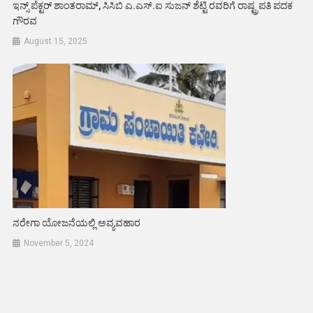
ಇನ್ಸ್ ಪೆಕ್ಟರ್ ಶಾಂತರಾಮ್, ಸಿಸಿಬಿ ಎ.ಎಸ್.ಐ ಸುಜನ್ ಶೆಟ್ಟಿ ರವರಿಗೆ ರಾಷ್ಟ್ರಪತಿ ಪದಕ
ಗೌರವ
August 15, 2025
ನರೇಗಾ ಯೋಜನೆಯಲ್ಲಿ ಅವ್ಯವಹಾರ
November 5, 2024