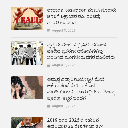
ಲಾಭಾಂಶ ನೀಡುವುದಾಗಿ ನಂಬಿಸಿ ನೂರಾರು
ಜನರಿಗೆ ಲಕ್ಷಾಂತರ ರೂ. ವಂಚನೆ;
ದಂಪತಿಗಳ ಬಂಧನ
August 8, 2026
ವೃದ್ಧೆಯ ಮೇಲೆ ಹಲ್ಲೆ ನಡೆಸಿ ದರೋಡೆ
ಮಾಡಿದ ಪ್ರಕರಣ: ಆರೋಪಿಗಳನ್ನು
ಬಂಧಿಸಿದ ಮಂಗಳೂರು ನಗರ ಪೊಲೀಸರು
August 7, 2026
ಅಪ್ರಾಪ್ತ ವಿದ್ಯಾರ್ಥಿನಿಯೊಬ್ಬಳ ಮೇಲೆ
ಆಕೆಯ ತಂದೆ ಸೇರಿದಂತೆ ಏಳು
ಮಂದಿಯಿಂದ ನಿರಂತರ ಲೈಂಗಿಕ ದೌರ್ಜನ್ಯ
ಪ್ರಕರಣ; ಇಬ್ಬರ ಬಂಧನ
August 7, 2026
2019 ರಿಂದ 2026 ರ ನಡುವಿನ
ಅವಧಿಯಲ್ಲಿ 36 ದೇಶಗಳಿಂದ 274