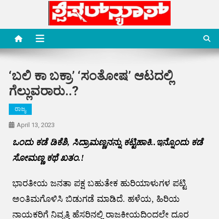
Skip
to
content
Special News Media
Special News Media
‘ಬಲಿ ಕಾ ಬಕ್ರಾ’ ‘ಸಂತೋಷ’ ಆಟದಲ್ಲಿ
ಗೆಲ್ಲುವರಾರು..?
ರಾಜ್ಯ
April 13, 2023
ಒಂದು ಕಡೆ ಡಿಕೆಶಿ, ಸಿದ್ರಾಮಣ್ಣನನ್ನು ಕಟ್ಟಿಹಾಕಿ..ಇನ್ನೊಂದು ಕಡೆ
ಸೋಮಣ್ಣ ಕಥೆ ಖತಂ.!
ಭಾರತೀಯ ಜನತಾ ಪಕ್ಷ ಬಹುತೇಕ ಹುರಿಯಾಳುಗಳ ಪಟ್ಟಿ
ಅಂತಿಮಗೊಳಿಸಿ ಬಿಡುಗಡೆ ಮಾಡಿದೆ. ಹಳೆಯ, ಹಿರಿಯ
ನಾಯಕರಿಗೆ ನಿವೃತ್ತಿ ಹೆಸರಿನಲ್ಲಿ ರಾಜಕೀಯದಿಂದಲೇ ದೂರ