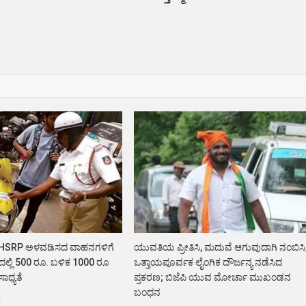
 HSRP ಅಳವಡಿಸದ ವಾಹನಗಳಿಗೆ
ಯುವತಿಯ ಪ್ರೀತಿಸಿ, ಮದುವೆ ಆಗುವುದಾಗಿ ನಂಬಿಸಿ
ದಲ್ಲಿ 500 ರೂ. ಬಳಿಕ 1000 ರೂ
ಒತ್ತಾಯಪೂರ್ವಕ ಲೈಂಗಿಕ ದೌರ್ಜನ್ಯ ನಡೆಸಿದ
ಾಧ್ಯತೆ
ಪ್ರಕರಣ; ಬಿಜೆಪಿ ಯುವ ಮೋರ್ಚಾ ಮುಖಂಡನ
ಬಂಧನ
4