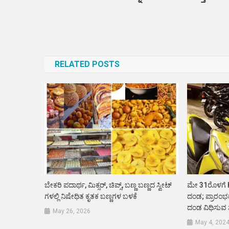
Post
navigation
RELATED POSTS
ಬೇಕರಿ ಪದಾರ್ಥ, ಮಿಕ್ಸರ್, ಚಿಪ್ಸ್, ಬಣ್ಣ ಬಣ್ಣದ ಸ್ವೀಟ್
ಮೇ 31ರೊಳಗೆ
ಗಳಲ್ಲಿ ನಿಷೇಧಿತ ಕೃತಕ ಬಣ್ಣಗಳ ಬಳಕೆ
ದಂಡ; ಪ್ರಾರಂಭ
ದಂಡ ವಿಧಿಸುವ ಸ
May 26, 2026
May 4, 202