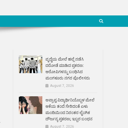
ವೃದ್ಧೆಯ ಮೇಲೆ ಹಲ್ಲೆ ನಡೆಸಿ
ದರೋಡೆ ಮಾಡಿದ ಪ್ರಕರಣ:
ಆರೋಪಿಗಳನ್ನು ಬಂಧಿಸಿದ
ಮಂಗಳೂರು ನಗರ ಪೊಲೀಸರು
August 7, 2026
ಅಪ್ರಾಪ್ತ ವಿದ್ಯಾರ್ಥಿನಿಯೊಬ್ಬಳ ಮೇಲೆ
ಆಕೆಯ ತಂದೆ ಸೇರಿದಂತೆ ಏಳು
ಮಂದಿಯಿಂದ ನಿರಂತರ ಲೈಂಗಿಕ
ದೌರ್ಜನ್ಯ ಪ್ರಕರಣ; ಇಬ್ಬರ ಬಂಧನ
್
August 7, 2026