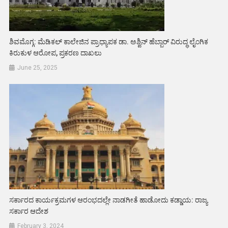
ಶಿವಮೊಗ್ಗ: ಮೆಡಿಕಲ್ ಕಾಲೇಜಿನ ಪ್ರಾಧ್ಯಾಪಕ ಡಾ. ಅಶ್ವಿನ್ ಹೆಬ್ಬಾರ್ ವಿರುದ್ಧ ಲೈಂಗಿಕ
ಕಿರುಕುಳ ಆರೋಪ, ಪ್ರಕರಣ ದಾಖಲು
June 25, 2025
ಸರ್ಕಾರದ ಕಾರ್ಯಕ್ರಮಗಳ ಆರಂಭದಲ್ಲೇ ನಾಡಗೀತೆ ಹಾಡೋದು ಕಡ್ಡಾಯ: ರಾಜ್ಯ
ಸರ್ಕಾರ ಆದೇಶ
February 3, 2024