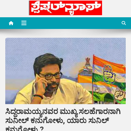
Skip
to
content
Special News Media
Special News Media
ಸಿದ್ದರಾಮಯ್ಯನವರ ಮುಖ್ಯ ಸಲಹೆಗಾರನಾಗಿ
ಸುನೀಲ್‌ ಕನುಗೋಳು, ಯಾರು ಸುನಿಲ್
ಕನುಗೋಳು.?