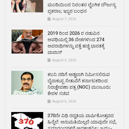
ಮಂದಿಯಿಂದ ನಿರಂತರ ಲೈಂಗಿಕ ದೌರ್ಜನ್ಯ
ಪ್ರಕರಣ; ಇಬ್ಬರ ಬಂಧನ
August 7, 2026
2019 ರಿಂದ 2026 ರ ನಡುವಿನ
ಅವಧಿಯಲ್ಲಿ 36 ದೇಶಗಳಿಂದ 274
ಅಪರಾಧಿಗಳನ್ನು ಪತ್ತೆ ಹಚ್ಚಿ ಭಾರತಕ್ಕೆ
ವಾಪಾಸ್
August 6, 2026
ಕಬನಿ ನದಿಗೆ ಅಡ್ಡಲಾಗಿ ನಿರ್ಮಿಸಲಿರುವ
ಬೈರಾಕುಪ್ಪ ಸೇತುವೆಗೆ ಕರ್ನಾಟಕದಿಂದ
ನಿರಾಕ್ಷೇಪಣಾ ಪತ್ರ (NOC) ಮಂಜೂರು:
ಕೇರಳ ಸಚಿವ
August 6, 2026
370ನೇ ವಿಧಿ ರದ್ದತಿಯ ವಾರ್ಷಿಕೋತ್ಸವದ
ಹಿನ್ನೆಲೆ: ಅನುಮತಿಯಿಲ್ಲದೆ ಯಾವುದೇ ಸಭೆ,
ಸಮಾರಂಭಗಳಿಗೆ ಅವಕಾಶವಿಲ್ಲ: ಜಮ್ಮು-