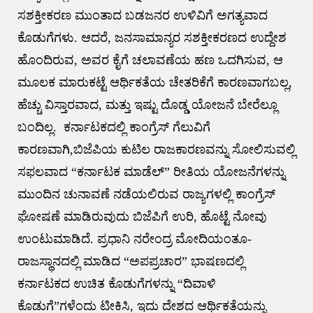
ಸಶಕ್ತೀಕರಣ ಮುಂತಾದ ಬಡಜನರ ಉಳಿವಿಗೆ ಅಗತ್ಯವಾದ
ಕೊಡುಗೆಗಳು. ಆದರೆ, ಜನಸಾಮಾನ್ಯರ ಸಶಕ್ತೀಕರಣದ ಉದ್ದೇಶ
ಹೊಂದಿರುವ, ಅವರ ಕೈಗೆ ಚಲಾವಣೆಯ ಹಣ ಒದಗಿಸುವ, ಆ
ಮೂಲಕ ಮಾರುಕಟ್ಟೆ ಆರ್ಥಿಕತೆಯ ಚೇತರಿಕೆಗೆ ಕಾರಣವಾಗಬಲ್ಲ,
ಹೆಚ್ಚು ವಿಸ್ತಾರವಾದ, ಮತ್ತು ಇಷ್ಟು ದೊಡ್ಡ ಯೋಜನೆ ಬೇರೆಲ್ಲೂ
ಬಂದಿಲ್ಲ. ಕರ್ನಾಟಕದಲ್ಲಿ ಕಾಂಗ್ರೆಸ್ ಗೆಲುವಿಗೆ
ಕಾರಣವಾಗಿ,ಬಿಜೆಪಿಯ ಕುಟಿಲ ರಾಜಕಾರಣವನ್ನು ಸೋಲಿಸುವಲ್ಲಿ
ಸಫಲವಾದ “ಕರ್ನಾಟಕ ಮಾಡೆಲ್” ರೀತಿಯ ಯೋಜನೆಗಳನ್ನು
ಮುಂದಿನ ಚುನಾವಣೆ ನಡೆಯಲಿರುವ ರಾಜ್ಯಗಳಲ್ಲಿ ಕಾಂಗ್ರೆಸ್
ಘೋಷಣೆ ಮಾಡಿರುವುದು ಬಿಜೆಪಿಗೆ ಉರಿ, ಹೊಟ್ಟೆ ನೋವು
ಉಂಟುಮಾಡಿದೆ. ಪ್ರಧಾನಿ ನರೇಂದ್ರ ಮೋದಿಯಂತೂ-
ರಾಜಸ್ಥಾನದಲ್ಲಿ ಮಾಡಿದ “ಅಪಪ್ರಚಾರ” ಭಾಷಣದಲ್ಲಿ
ಕರ್ನಾಟಕದ ಉಚಿತ ಕೊಡುಗೆಗಳನ್ನು “ದಿವಾಳಿ
ಕೊಡುಗೆ”ಗಳೆಂದು ಟೀಕಿಸಿ, ಇದು ದೇಶದ ಆರ್ಥಿಕತೆಯನ್ನು