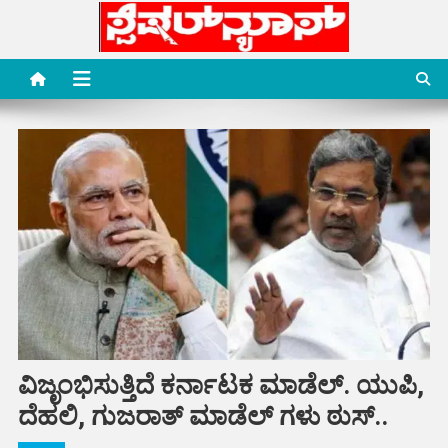
Skip
to
content
Special News Media
Special News Media
ವಿಜೃಂಭಿಸುತ್ತಿದೆ ಕರ್ನಾಟಕ ಮಾಡೆಲ್. ಯುಪಿ,
ದೆಹಲಿ, ಗುಜರಾತ್ ಮಾಡೆಲ್ ಗಳು ಠುಸ್..