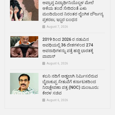
ಅಪ್ರಾಪ್ತ ವಿದ್ಯಾರ್ಥಿನಿಯೊಬ್ಬಳ ಮೇಲೆ
ಆಕೆಯ ತಂದೆ ಸೇರಿದಂತೆ ಏಳು
ಮಂದಿಯಿಂದ ನಿರಂತರ ಲೈಂಗಿಕ ದೌರ್ಜನ್ಯ
ಪ್ರಕರಣ; ಇಬ್ಬರ ಬಂಧನ
August 7, 2026
2019 ರಿಂದ 2026 ರ ನಡುವಿನ
ಅವಧಿಯಲ್ಲಿ 36 ದೇಶಗಳಿಂದ 274
ಅಪರಾಧಿಗಳನ್ನು ಪತ್ತೆ ಹಚ್ಚಿ ಭಾರತಕ್ಕೆ
ವಾಪಾಸ್
August 6, 2026
ಕಬನಿ ನದಿಗೆ ಅಡ್ಡಲಾಗಿ ನಿರ್ಮಿಸಲಿರುವ
ಬೈರಾಕುಪ್ಪ ಸೇತುವೆಗೆ ಕರ್ನಾಟಕದಿಂದ
ನಿರಾಕ್ಷೇಪಣಾ ಪತ್ರ (NOC) ಮಂಜೂರು:
ಕೇರಳ ಸಚಿವ
August 6, 2026