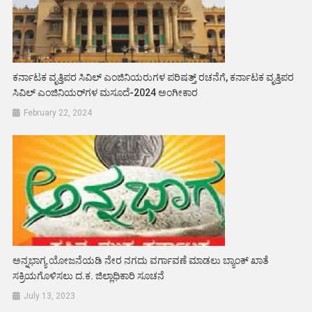
ಕರ್ನಾಟಕ ವೃತ್ತಿಪರ ಸಿವಿಲ್‌ ಎಂಜಿನಿಯರುಗಳ ಪರಿಷತ್ತ್ ರಚನೆಗೆ, ಕರ್ನಾಟಕ ವೃತ್ತಿಪರ
ಸಿವಿಲ್‌ ಎಂಜಿನಿಯರ್‌ಗಳ ಮಸೂದೆ-2024 ಅಂಗೀಕಾರ
February 22, 2024
ಅನ್ನಭಾಗ್ಯ ಯೋಜನೆಯಡಿ ನೇರ ನಗದು ವರ್ಗಾವಣೆ ಮಾಡಲು ಬ್ಯಾಂಕ್ ಖಾತೆ
ಸಕ್ರಿಯಗೊಳಿಸಲು ದ.ಕ. ಜಿಲ್ಲಾಧಿಕಾರಿ ಸೂಚನೆ
July 13, 2023