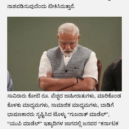
ನಾಶಪಡಿಸುವುದೆಂದು ಟೀಕಿಸಿರುತ್ತಾರೆ.
ಸಾವಿರಾರು ಕೋಟಿ ರೂ. ವೆಚ್ಚದ ಜಾಹೀರಾತುಗಳು, ಮಾರಿಕೊಂಡ
ಕೊಳಕು ಮಾಧ್ಯಮಗಳು, ಸಾಮಾಜಿಕ ಮಾಧ್ಯಮಗಳು, ಬಾಡಿಗೆ
ಭಾಷಣಕಾರರು ಸೃಷ್ಟಿಸಿದ ಟೊಳ್ಳು “ಗುಜರಾತ್ ಮಾಡೆಲ್”,
“ಯುಪಿ ಮಾಡೆಲ್” ಇತ್ಯಾದಿಗಳ ಜಾಗದಲ್ಲಿ ಜನಪರ “ಕರ್ನಾಟಕ