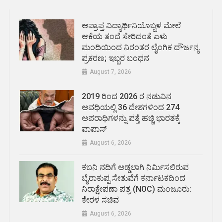
ಅಪ್ರಾಪ್ತ ವಿದ್ಯಾರ್ಥಿನಿಯೊಬ್ಬಳ ಮೇಲೆ
ಆಕೆಯ ತಂದೆ ಸೇರಿದಂತೆ ಏಳು
ಮಂದಿಯಿಂದ ನಿರಂತರ ಲೈಂಗಿಕ ದೌರ್ಜನ್ಯ
ಪ್ರಕರಣ; ಇಬ್ಬರ ಬಂಧನ
August 7, 2026
2019 ರಿಂದ 2026 ರ ನಡುವಿನ
ಅವಧಿಯಲ್ಲಿ 36 ದೇಶಗಳಿಂದ 274
ಅಪರಾಧಿಗಳನ್ನು ಪತ್ತೆ ಹಚ್ಚಿ ಭಾರತಕ್ಕೆ
ವಾಪಾಸ್
August 6, 2026
ಕಬನಿ ನದಿಗೆ ಅಡ್ಡಲಾಗಿ ನಿರ್ಮಿಸಲಿರುವ
ಬೈರಾಕುಪ್ಪ ಸೇತುವೆಗೆ ಕರ್ನಾಟಕದಿಂದ
ನಿರಾಕ್ಷೇಪಣಾ ಪತ್ರ (NOC) ಮಂಜೂರು:
ಕೇರಳ ಸಚಿವ
August 6, 2026