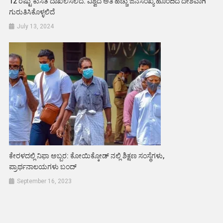
12 ರಷ್ಟು ಕುಸಿತ ದಾಖಲಿಸಲಿದೆ. ವಿಶ್ವದ ಅತಿ ಹೆಚ್ಚು ಜನಸಂಖ್ಯೆ ಹೊಂದಿದ ದೇಶವಾಗಿ
ಗುರುತಿಸಿಕೊಳ್ಳಲಿದೆ
July 13, 2024
ಕೇರಳದಲ್ಲಿ ನಿಫಾ ಅಬ್ಬರ: ಕೋಯಿಕ್ಕೋಡ್ ನಲ್ಲಿ ಶಿಕ್ಷಣ ಸಂಸ್ಥೆಗಳು,
ಪ್ರಾರ್ಥನಾಲಯಗಳು ಬಂದ್
September 16, 2023