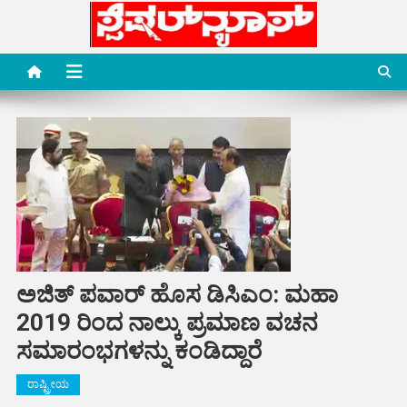
Skip
to
content
Special News Media
Special News Media
ಅಜಿತ್ ಪವಾರ್ ಹೊಸ ಡಿಸಿಎಂ: ಮಹಾ
2019 ರಿಂದ ನಾಲ್ಕು ಪ್ರಮಾಣ ವಚನ
ಸಮಾರಂಭಗಳನ್ನು ಕಂಡಿದ್ದಾರೆ
ರಾಷ್ಟ್ರೀಯ