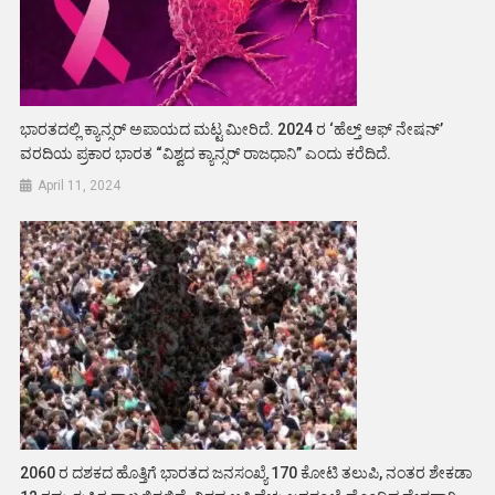
ಭಾರತದಲ್ಲಿ ಕ್ಯಾನ್ಸರ್ ಅಪಾಯದ ಮಟ್ಟ ಮೀರಿದೆ. 2024 ರ ‘ಹೆಲ್ತ್ ಆಫ್ ನೇಷನ್’
ವರದಿಯ ಪ್ರಕಾರ ಭಾರತ “ವಿಶ್ವದ ಕ್ಯಾನ್ಸರ್ ರಾಜಧಾನಿ” ಎಂದು ಕರೆದಿದೆ.
April 11, 2024
2060 ರ ದಶಕದ ಹೊತ್ತಿಗೆ ಭಾರತದ ಜನಸಂಖ್ಯೆ 170 ಕೋಟಿ ತಲುಪಿ, ನಂತರ ಶೇಕಡಾ