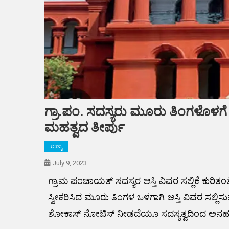
ಗ್ರಾ.ಪಂ. ಸದಸ್ಯರು ಮೂರು ತಿಂಗಳೊಳಗೆ 
ಮಹತ್ವದ ತೀರ್ಪು
ರಾಜ್ಯ
July 9, 2023
ಗ್ರಾಮ ಪಂಚಾಯತ್ ಸದಸ್ಯರ ಆಸ್ತಿ ವಿವರ ಸಲ್ಲಿಕೆ ಕುರಿತ
ಸ್ವೀಕರಿಸಿದ ಮೂರು ತಿಂಗಳ ಒಳಗಾಗಿ ಆಸ್ತಿ ವಿವರ ಸಲ್ಲಿಸ
ಶೋಕಾಸ್ ನೋಟಿಸ್ ನೀಡದೆಯೂ ಸದಸ್ಯತ್ವದಿಂದ ಅನರ್ಹ