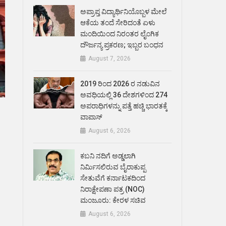
ಅಪ್ರಾಪ್ತ ವಿದ್ಯಾರ್ಥಿನಿಯೊಬ್ಬಳ ಮೇಲೆ
ಆಕೆಯ ತಂದೆ ಸೇರಿದಂತೆ ಏಳು
ಮಂದಿಯಿಂದ ನಿರಂತರ ಲೈಂಗಿಕ
ದೌರ್ಜನ್ಯ ಪ್ರಕರಣ; ಇಬ್ಬರ ಬಂಧನ
August 7, 2026
2019 ರಿಂದ 2026 ರ ನಡುವಿನ
ಅವಧಿಯಲ್ಲಿ 36 ದೇಶಗಳಿಂದ 274
ಅಪರಾಧಿಗಳನ್ನು ಪತ್ತೆ ಹಚ್ಚಿ ಭಾರತಕ್ಕೆ
ವಾಪಾಸ್
August 6, 2026
ಕಬನಿ ನದಿಗೆ ಅಡ್ಡಲಾಗಿ
ನಿರ್ಮಿಸಲಿರುವ ಬೈರಾಕುಪ್ಪ
ಸೇತುವೆಗೆ ಕರ್ನಾಟಕದಿಂದ
ನಿರಾಕ್ಷೇಪಣಾ ಪತ್ರ (NOC)
ಮಂಜೂರು: ಕೇರಳ ಸಚಿವ
August 6, 2026