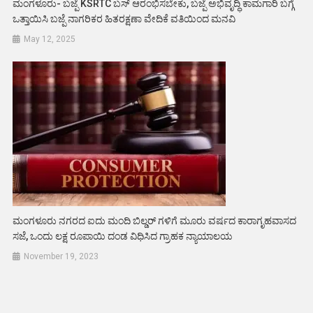
ಮಂಗಳೂರು- ಬಜ್ಪೆ KSRTC ಬಸ್ ಆರಂಭಿಸಬೇಕು, ಬಜ್ಪೆ ಅಭಿವೃದ್ಧಿ ಕಾಮಗಾರಿ ಬಗ್ಗೆ
ಒತ್ತಾಯಿಸಿ ಬಜ್ಪೆ ನಾಗರಿಕರ ಹಿತರಕ್ಷಣಾ ವೇದಿಕೆ ವತಿಯಿಂದ ಮನವಿ
May 12, 2025
ಮಂಗಳೂರು ನಗರದ ಐದು ಮಂದಿ ಬಿಲ್ಡರ್ ಗಳಿಗೆ ಮೂರು ವರ್ಷದ ಕಾರಾಗೃಹವಾಸದ
ಸಜೆ, ಒಂದು ಲಕ್ಷ ರೂಪಾಯಿ ದಂಡ ವಿಧಿಸಿದ ಗ್ರಾಹಕ ನ್ಯಾಯಾಲಯ
November 19, 2023