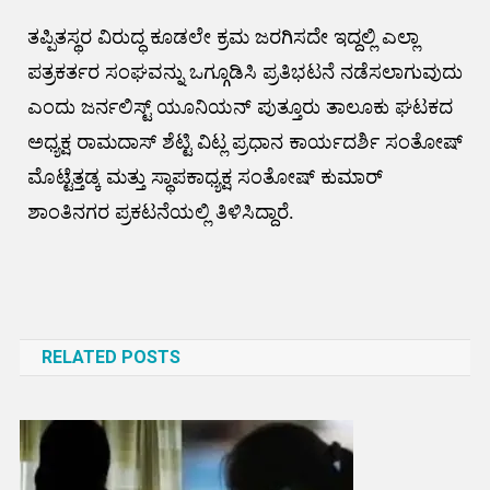
ತಪ್ಪಿತಸ್ಥರ ವಿರುದ್ಧ ಕೂಡಲೇ ಕ್ರಮ ಜರಗಿಸದೇ ಇದ್ದಲ್ಲಿ ಎಲ್ಲಾ
ಪತ್ರಕರ್ತರ ಸಂಘವನ್ನು ಒಗ್ಗೂಡಿಸಿ ಪ್ರತಿಭಟನೆ ನಡೆಸಲಾಗುವುದು
ಎಂದು ಜರ್ನಲಿಸ್ಟ್ ಯೂನಿಯನ್ ಪುತ್ತೂರು ತಾಲೂಕು ಘಟಕದ
ಅಧ್ಯಕ್ಷ ರಾಮದಾಸ್ ಶೆಟ್ಟಿ ವಿಟ್ಲ ಪ್ರಧಾನ ಕಾರ್ಯದರ್ಶಿ ಸಂತೋಷ್
ಮೊಟ್ಟೆತ್ತಡ್ಕ ಮತ್ತು ಸ್ಥಾಪಕಾಧ್ಯಕ್ಷ ಸಂತೋಷ್ ಕುಮಾರ್
ಶಾಂತಿನಗರ ಪ್ರಕಟನೆಯಲ್ಲಿ ತಿಳಿಸಿದ್ದಾರೆ.
Post
navigation
RELATED POSTS