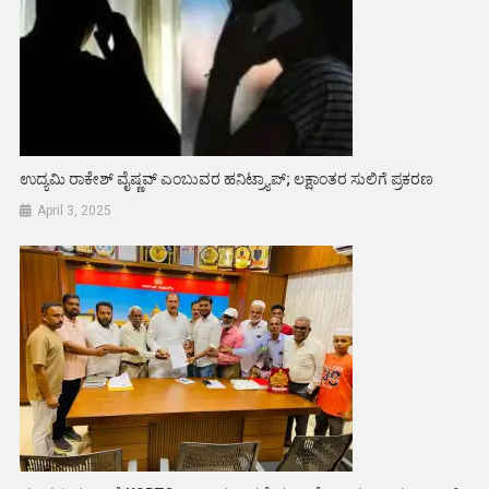
ಉದ್ಯಮಿ ರಾಕೇಶ್‌ ವೈಷ್ಣವ್‌ ಎಂಬುವರ ಹನಿಟ್ರ್ಯಾಪ್‌; ಲಕ್ಷಾಂತರ ಸುಲಿಗೆ ಪ್ರಕರಣ
April 3, 2025