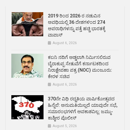
2019 ರಿಂದ 2026 ರ ನಡುವಿನ
ಅವಧಿಯಲ್ಲಿ 36 ದೇಶಗಳಿಂದ 274
ಅಪರಾಧಿಗಳನ್ನು ಪತ್ತೆ ಹಚ್ಚಿ ಭಾರತಕ್ಕೆ
ವಾಪಾಸ್
August 6, 2026
ಕಬನಿ ನದಿಗೆ ಅಡ್ಡಲಾಗಿ ನಿರ್ಮಿಸಲಿರುವ
ಬೈರಾಕುಪ್ಪ ಸೇತುವೆಗೆ ಕರ್ನಾಟಕದಿಂದ
ನಿರಾಕ್ಷೇಪಣಾ ಪತ್ರ (NOC) ಮಂಜೂರು:
ಕೇರಳ ಸಚಿವ
August 6, 2026
370ನೇ ವಿಧಿ ರದ್ದತಿಯ ವಾರ್ಷಿಕೋತ್ಸವದ
ಹಿನ್ನೆಲೆ: ಅನುಮತಿಯಿಲ್ಲದೆ ಯಾವುದೇ ಸಭೆ,
ಸಮಾರಂಭಗಳಿಗೆ ಅವಕಾಶವಿಲ್ಲ: ಜಮ್ಮು-
ಕಾಶ್ಮೀರ ಪೊಲೀಸ್
August 5, 2026