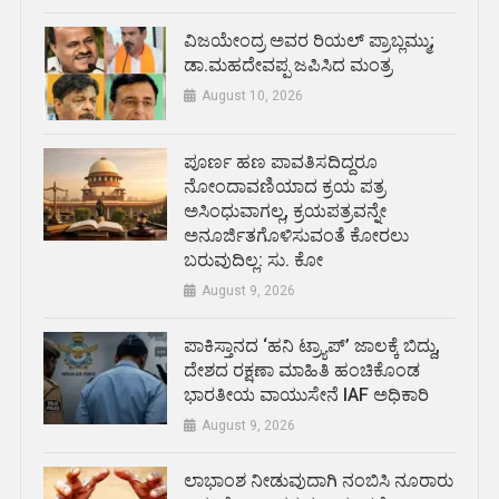
ವಿಜಯೇಂದ್ರ ಅವರ ರಿಯಲ್ ಪ್ರಾಬ್ಲಮ್ಮು;
ಡಾ.ಮಹದೇವಪ್ಪ ಜಪಿಸಿದ ಮಂತ್ರ
August 10, 2026
ಪೂರ್ಣ ಹಣ ಪಾವತಿಸದಿದ್ದರೂ
ನೋಂದಾವಣಿಯಾದ ಕ್ರಯ ಪತ್ರ
ಅಸಿಂಧುವಾಗಲ್ಲ, ಕ್ರಯಪತ್ರವನ್ನೇ
ಅನೂರ್ಜಿತಗೊಳಿಸುವಂತೆ ಕೋರಲು
ಬರುವುದಿಲ್ಲ: ಸು. ಕೋ
August 9, 2026
ಪಾಕಿಸ್ತಾನದ ‘ಹನಿ ಟ್ರ್ಯಾಪ್’ ಜಾಲಕ್ಕೆ ಬಿದ್ದು,
ದೇಶದ ರಕ್ಷಣಾ ಮಾಹಿತಿ ಹಂಚಿಕೊಂಡ
ಭಾರತೀಯ ವಾಯುಸೇನೆ IAF ಅಧಿಕಾರಿ
August 9, 2026
ಲಾಭಾಂಶ ನೀಡುವುದಾಗಿ ನಂಬಿಸಿ ನೂರಾರು