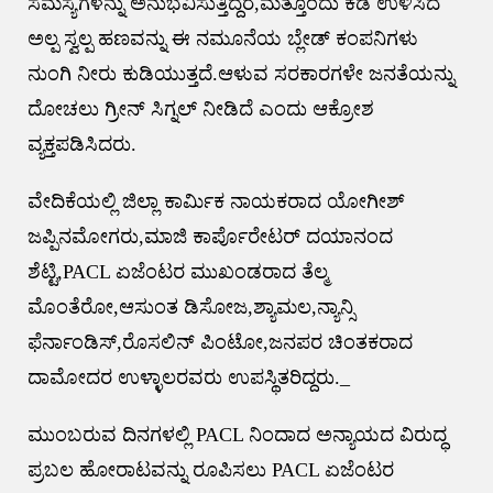
ಸಮಸ್ಯೆಗಳನ್ನು ಅನುಭವಿಸುತ್ತಿದ್ದರೆ,ಮತ್ತೊಂದು ಕಡೆ ಉಳಿಸಿದ
ಅಲ್ಪ ಸ್ವಲ್ಪ ಹಣವನ್ನು ಈ ನಮೂನೆಯ ಬ್ಲೇಡ್ ಕಂಪನಿಗಳು
ನುಂಗಿ ನೀರು ಕುಡಿಯುತ್ತದೆ.ಆಳುವ ಸರಕಾರಗಳೇ ಜನತೆಯನ್ನು
ದೋಚಲು ಗ್ರೀನ್ ಸಿಗ್ನಲ್ ನೀಡಿದೆ ಎಂದು ಆಕ್ರೋಶ
ವ್ಯಕ್ತಪಡಿಸಿದರು.
ವೇದಿಕೆಯಲ್ಲಿ ಜಿಲ್ಲಾ ಕಾರ್ಮಿಕ ನಾಯಕರಾದ ಯೋಗೀಶ್
ಜಪ್ಪಿನಮೋಗರು,ಮಾಜಿ ಕಾರ್ಪೊರೇಟರ್ ದಯಾನಂದ
ಶೆಟ್ಟಿ,PACL ಏಜೆಂಟರ ಮುಖಂಡರಾದ ತೆಲ್ಮ
ಮೊಂತೆರೋ,ಆಸುಂತ ಡಿಸೋಜ,ಶ್ಯಾಮಲ,ನ್ಯಾನ್ಸಿ
ಫೆರ್ನಾಂಡಿಸ್,ರೊಸಲಿನ್ ಪಿಂಟೋ,ಜನಪರ ಚಿಂತಕರಾದ
ದಾಮೋದರ ಉಳ್ಳಾಲರವರು ಉಪಸ್ಥಿತರಿದ್ದರು._
ಮುಂಬರುವ ದಿನಗಳಲ್ಲಿ PACL ನಿಂದಾದ ಅನ್ಯಾಯದ ವಿರುದ್ಧ
ಪ್ರಬಲ ಹೋರಾಟವನ್ನು ರೂಪಿಸಲು PACL ಏಜೆಂಟರ