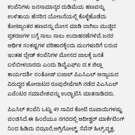
ಕಂಪೆನಿಗಳು ಜನಸಾಮಾನ್ಯರ ದುಡಿಮೆಯ ಹಣವನ್ನು
ಉಳಿತಾಯ ಹೆಸರಿನ ಯೋಜನೆಯಲ್ಲಿ ಕೊಳ್ಳೆಹೊಡೆದು
ಕೋಟ್ಯಾಂತರ ಹಣವನ್ನು ಮೋಸ ಮಾಡಿ ಬಾಗಿಲು ಮುಚ್ಚಿದ
ಪ್ರಕರಣಗಳ ಬಗ್ಗೆ ಸಾಲು ಸಾಲು ಉದಾಹರಣೆಗಳಿವೆ.ಜನರ
ಆರ್ಥಿಕ ಸಂಕಷ್ಟಗಳ ಪರಿಹಾರಕ್ಕೆಂದು ಮಂಗಳೂರಿಗೆ ಬರುವ
ಇಂತಹ ಬ್ಲೇಡ್ ಕಂಪೆನಿಗಳ ಮೋಸದ ಜಾಲಕ್ಕೆ ಜನತೆ
ಬಲಿಬೀಳಬಾರದು ಎಂದು ಡಿವೈಎಫ್ಐ ದ.ಕ ಜಿಲ್ಲಾ
ಕಾರ್ಯದರ್ಶಿ ಸಂತೋಷ್ ಬಜಾಲ್ ಪಿಎಸಿಎಲ್ ಅನ್ಯಾಯದ
ವಿರುದ್ಧದ ಹೋರಾಟದ ರೂಪುರೇಷೆಗಾಗಿ ನಡೆದ ಪಿಎಸಿಎಲ್
ಎಜೆಂಟರ ಸಮಾವೇಶವನ್ನು ಉದ್ಘಾಟಿಸಿ ಮಾತನಾಡಿದರು.
ಪಿಎಸಿಲ್ ಕಂಪೆನಿ ಒಟ್ಟು 49 ಸಾವಿರ ಕೋಟಿ ರೂಪಾಯಿಗಳಷ್ಟು
ವಂಚಿಸಿದೆ.ಈ ಹಿಂದೆಯೂ ನಗರದಲ್ಲಿ ಆದೀಶ್ವರ್ ಮಾರ್ಕೆಟಿಂಗ್
ನಿಂದ ಹಿಡಿದು ಬಿಝಾರೆ,ಅಗ್ರಿಗೋಲ್ಡ್, ಸೆವೆನ್ ಹಿಲ್ಸ್,ವೃಕ್ಷ,