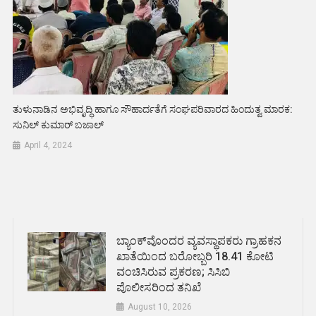
ತುಳುನಾಡಿನ ಅಭಿವೃದ್ಧಿ ಹಾಗೂ ಸೌಹಾರ್ದತೆಗೆ ಸಂಘಪರಿವಾರದ ಹಿಂದುತ್ವ ಮಾರಕ:
ಸುನಿಲ್ ಕುಮಾರ್ ಬಜಾಲ್
April 4, 2024
ಬ್ಯಾಂಕ್‌ವೊಂದರ ವ್ಯವಸ್ಥಾಪಕರು ಗ್ರಾಹಕನ
ಖಾತೆಯಿಂದ ಬರೋಬ್ಬರಿ 18.41 ಕೋಟಿ
ವಂಚಿಸಿರುವ ಪ್ರಕರಣ; ಸಿಸಿಬಿ
ಪೊಲೀಸರಿಂದ ತನಿಖೆ
August 10, 2026