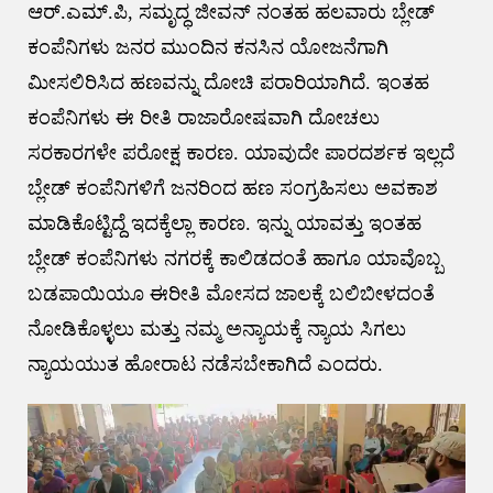
ಆರ್.ಎಮ್.ಪಿ, ಸಮೃದ್ಧ ಜೀವನ್ ನಂತಹ ಹಲವಾರು ಬ್ಲೇಡ್
ಕಂಪೆನಿಗಳು ಜನರ ಮುಂದಿನ ಕನಸಿನ ಯೋಜನೆಗಾಗಿ
ಮೀಸಲಿರಿಸಿದ ಹಣವನ್ನು ದೋಚಿ ಪರಾರಿಯಾಗಿದೆ. ಇಂತಹ
ಕಂಪೆನಿಗಳು ಈ‌ ರೀತಿ ರಾಜಾರೋಷವಾಗಿ ದೋಚಲು
ಸರಕಾರಗಳೇ ಪರೋಕ್ಷ ಕಾರಣ. ಯಾವುದೇ ಪಾರದರ್ಶಕ ಇಲ್ಲದೆ
ಬ್ಲೇಡ್ ಕಂಪೆನಿಗಳಿಗೆ ಜನರಿಂದ ಹಣ ಸಂಗ್ರಹಿಸಲು ಅವಕಾಶ
ಮಾಡಿಕೊಟ್ಟಿದ್ದೆ ಇದಕ್ಕೆಲ್ಲಾ ಕಾರಣ. ಇನ್ನು ಯಾವತ್ತು ಇಂತಹ
ಬ್ಲೇಡ್ ಕಂಪೆನಿಗಳು ನಗರಕ್ಕೆ ಕಾಲಿಡದಂತೆ ಹಾಗೂ ಯಾವೊಬ್ಬ
ಬಡಪಾಯಿಯೂ ಈ‌ರೀತಿ ಮೋಸದ ಜಾಲಕ್ಕೆ ಬಲಿಬೀಳದಂತೆ
ನೋಡಿಕೊಳ್ಳಲು ಮತ್ತು ನಮ್ಮ ಅನ್ಯಾಯಕ್ಕೆ ನ್ಯಾಯ ಸಿಗಲು
ನ್ಯಾಯಯುತ ಹೋರಾಟ ನಡೆಸಬೇಕಾಗಿದೆ ಎಂದರು.