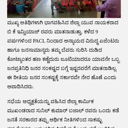
ಮುಖ್ಯ ಅತಿಥಿಗಳಾಗಿ ಭಾಗವಹಿಸಿದ ಜಿಲ್ಲಾ ಯುವ ನಾಯಕರಾದ
ಬಿ ಕೆ ಇಮ್ತಿಯಾಜ್ ರವರು ಮಾತನಾಡುತ್ತಾ, ಕಳೆದ 9
ವರ್ಷಗಳಿಂದ PACL ನಿಂದಾದ ಅನ್ಯಾಯದ ವಿರುದ್ಧ ಏಜೆಂಟರು
ಹಾಗೂ ಜನಸಾಮಾನ್ಯರು ತಮ್ಮ ಬೆವರು ಸುರಿಸಿ ದುಡಿದ
ಕೋಟ್ಯಾಂತರ ಹಣ ಕಣ್ಣೆದುರು ಲೂಟಿಯಾದರೂ ಯಾವನೇ ಒಬ್ಬ
ಜನಪ್ರತಿನಿಧಿ ಜನರ ಸಂಕಷ್ಟದ ಬಗ್ಗೆ ಇಷ್ಟರವರೆಗೆ ಮಾತನಾಡಿಲ್ಲ.
ಈ ರೀತಿಯ ಜನರ ಸಂಕಷ್ಟಕ್ಕೆ ಸರ್ಕಾರವೇ ನೇರ ಹೊಣೆ ಎಂದು
ಆಪಾದಿಸಿದರು.
ಸಭೆಯ ಅಧ್ಯಕ್ಷತೆಯನ್ನು ವಹಿಸಿದ ಜಿಲ್ಲಾ ಕಾರ್ಮಿಕ
ಮುಖಂಡರಾದ ಸುನಿಲ್ ಕುಮಾರ್ ಬಜಾಲ್ ರವರು ಒಂದು ಕಡೆ
ಜನತೆ ಸರಕಾರದ ತಪ್ಪು ಆರ್ಥಿಕ ನೀತಿಗಳಿಂದ ಸಾಕಷ್ಟು