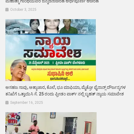
ಮಹಾತ್ಮಾ ಗಾಂಧಿಯವರ ಜನ್ಮದಿನಾಚರಣೆ ಅರ್ಥಪೂರ್ಣ ಆಚರಣೆ
October 3, 2025
ಅಸಹಜ ಸಾವು, ಅತ್ಯಾಚಾರ, ಕೊಲೆ, ಭೂ ಮಾಫಿಯಾ, ಮೈಕ್ರೋ ಫೈನಾನ್ಸ್ ದೌರ್ಜನ್ಯಗಳ
ತನಿಖೆಗೆ ಒತ್ತಾಯಿಸಿ ಸೆ. 25 ರಂದು ಫ್ರೀಡಂ ಪಾರ್ಕ್ ನಲ್ಲಿ ಬೃಹತ್ ನ್ಯಾಯ ಸಮಾವೇಶ
September 16, 2025