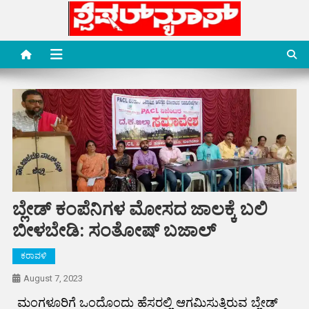
Skip
to
content
Special News Media
Special News Media
ಬ್ಲೇಡ್ ಕಂಪೆನಿಗಳ ಮೋಸದ ಜಾಲಕ್ಕೆ ಬಲಿ
ಬೀಳಬೇಡಿ: ಸಂತೋಷ್ ಬಜಾಲ್
ಕರಾವಳಿ
August 7, 2023
ಮಂಗಳೂರಿಗೆ ಒಂದೊಂದು ಹೆಸರಲ್ಲಿ ಆಗಮಿಸುತ್ತಿರುವ ಬ್ಲೇಡ್