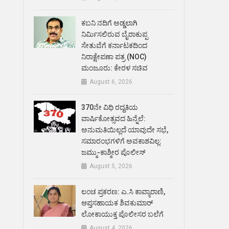
ಕಬನಿ ನದಿಗೆ ಅಡ್ಡಲಾಗಿ
ನಿರ್ಮಿಸಲಿರುವ ಬೈರಾಕುಪ್ಪ
ಸೇತುವೆಗೆ ಕರ್ನಾಟಕದಿಂದ
ನಿರಾಕ್ಷೇಪಣಾ ಪತ್ರ (NOC)
ಮಂಜೂರು: ಕೇರಳ ಸಚಿವ
August 6, 2026
370ನೇ ವಿಧಿ ರದ್ದತಿಯ
ವಾರ್ಷಿಕೋತ್ಸವದ ಹಿನ್ನೆಲೆ:
ಅನುಮತಿಯಿಲ್ಲದೆ ಯಾವುದೇ ಸಭೆ,
ಸಮಾರಂಭಗಳಿಗೆ ಅವಕಾಶವಿಲ್ಲ:
ಜಮ್ಮು-ಕಾಶ್ಮೀರ ಪೊಲೀಸ್
August 5, 2026
ಲಂಚ ಪ್ರಕರಣ: ಎ.ಸಿ ಕಾವ್ಯಾರಾಣಿ,
ಆಪ್ತಸಹಾಯಕ ಶಿವಕುಮಾರ್‌
ಲೋಕಾಯುಕ್ತ ಪೊಲೀಸರ ಬಲೆಗೆ
August 4, 2026