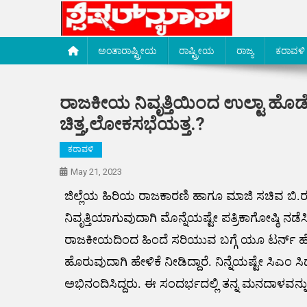
Skip
to
content
Special News Media
Special News Media
ಅಂತಾರಾಷ್ಟ್ರೀಯ
ರಾಷ್ಟ್ರೀಯ
ರಾಜ್ಯ
ಕರಾವಳಿ
ರಾಜಕೀಯ ನಿವೃತ್ತಿಯಿಂದ ಉಲ್ಟಾ ಹೊ
ಚಿತ್ತ,ಲೋಕಸಭೆಯತ್ತ.?
ಕರಾವಳಿ
May 21, 2023
ಜಿಲ್ಲೆಯ ಹಿರಿಯ ರಾಜಕಾರಣಿ ಹಾಗೂ ಮಾಜಿ ಸಚಿವ 
ನಿವೃತ್ತಿಯಾಗುವುದಾಗಿ ಮೊನ್ನೆಯಷ್ಟೇ ಪತ್ರಿಕಾಗೋಷ್ಠಿ 
ರಾಜಕೀಯದಿಂದ ಹಿಂದೆ ಸರಿಯುವ ಬಗ್ಗೆ ಯೂ ಟರ್ನ್ ಹೊಡೆದಿ
ಹೊರುವುದಾಗಿ ಹೇಳಿಕೆ ನೀಡಿದ್ದಾರೆ. ನಿನ್ನೆಯಷ್ಟೇ ಸಿಎಂ ಸ
ಅಭಿನಂದಿಸಿದ್ದರು. ಈ ಸಂದರ್ಭದಲ್ಲಿ ತನ್ನ ಮನದಾಳವನ್