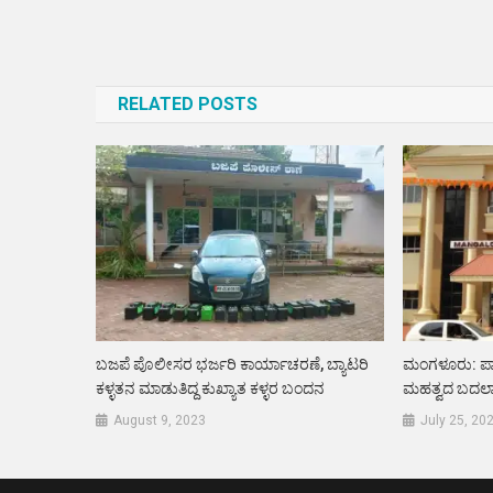
Post
navigation
RELATED POSTS
ಬಜಪೆ ಪೊಲೀಸರ ಭರ್ಜರಿ ಕಾರ್ಯಾಚರಣೆ, ಬ್ಯಾಟರಿ
ಮಂಗಳೂರು: ಪಾಲ
ಕಳ್ಳತನ ಮಾಡುತಿದ್ದ ಕುಖ್ಯಾತ ಕಳ್ಳರ ಬಂದನ
ಮಹತ್ವದ ಬದಲಾವಣೆ
August 9, 2023
July 25, 20