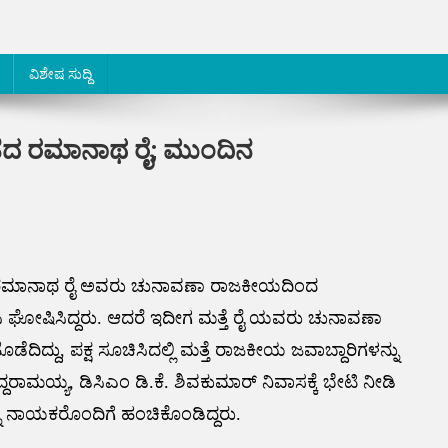
ವಿಶೇಷ ಸುದ್ದಿ
ಡೆದ ರಮಾನಾಥ ರೈ; ಮುಂದಿನ
ಬಿ.ರಮಾನಾಥ ರೈ ಅವರು ಚುನಾವಣಾ ರಾಜಕೀಯದಿಂದ
ನಡೆಸಿ ಘೋಷಿಸಿದ್ದರು. ಆದರೆ ಇದೀಗ ಮತ್ತೆ ರೈ ಯವರು ಚುನಾವಣಾ
ದ್ದು, ಪಕ್ಷ ಸೂಚಿಸಿದಲ್ಲಿ ಮತ್ತೆ ರಾಜಕೀಯ ಜವಾಬ್ದಾರಿಗಳನ್ನು
ಿದ್ದರಾಮಯ್ಯ, ಡಿಸಿಎಂ ಡಿ.ಕೆ. ಶಿವಕುಮಾರ್ ನಿವಾಸಕ್ಕೆ ಭೇಟಿ ನೀಡಿ
ನು ನಾಯಕರೊಂದಿಗೆ ಹಂಚಿಕೊಂಡಿದ್ದರು.