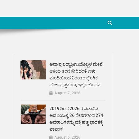
ಅಪ್ರಾಪ್ತ ವಿದ್ಯಾರ್ಥಿನಿಯೊಬ್ಬಳ ಮೇಲೆ
ಆಕೆಯ ತಂದೆ ಸೇರಿದಂತೆ ಏಳು
ಮಂದಿಯಿಂದ ನಿರಂತರ ಲೈಂಗಿಕ
ದೌರ್ಜನ್ಯ ಪ್ರಕರಣ; ಇಬ್ಬರ ಬಂಧನ
August 7, 2026
2019 ರಿಂದ 2026 ರ ನಡುವಿನ
ಅವಧಿಯಲ್ಲಿ 36 ದೇಶಗಳಿಂದ 274
ಅಪರಾಧಿಗಳನ್ನು ಪತ್ತೆ ಹಚ್ಚಿ ಭಾರತಕ್ಕೆ
ವಾಪಾಸ್
August 6, 2026