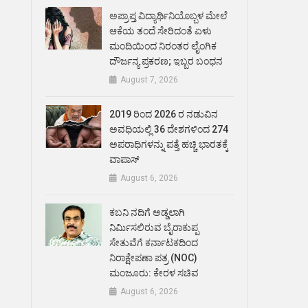
ಅಪ್ರಾಪ್ತ ವಿದ್ಯಾರ್ಥಿನಿಯೊಬ್ಬಳ ಮೇಲೆ
ಆಕೆಯ ತಂದೆ ಸೇರಿದಂತೆ ಏಳು
ಮಂದಿಯಿಂದ ನಿರಂತರ ಲೈಂಗಿಕ
ದೌರ್ಜನ್ಯ ಪ್ರಕರಣ; ಇಬ್ಬರ ಬಂಧನ
August 7, 2026
2019 ರಿಂದ 2026 ರ ನಡುವಿನ
ಅವಧಿಯಲ್ಲಿ 36 ದೇಶಗಳಿಂದ 274
ಅಪರಾಧಿಗಳನ್ನು ಪತ್ತೆ ಹಚ್ಚಿ ಭಾರತಕ್ಕೆ
ವಾಪಾಸ್
August 6, 2026
ಕಬನಿ ನದಿಗೆ ಅಡ್ಡಲಾಗಿ
ನಿರ್ಮಿಸಲಿರುವ ಬೈರಾಕುಪ್ಪ
ಸೇತುವೆಗೆ ಕರ್ನಾಟಕದಿಂದ
ನಿರಾಕ್ಷೇಪಣಾ ಪತ್ರ (NOC)
ಮಂಜೂರು: ಕೇರಳ ಸಚಿವ
August 6, 2026