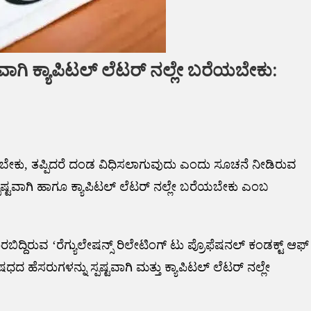
ಟವಾಗಿ ಕ್ಯಾಪಿಟಲ್ ಲೆಟರ್ ನಲ್ಲೇ ಬರೆಯಬೇಕು:
ಯಬೇಕು, ತಪ್ಪಿದರೆ ದಂಡ ವಿಧಿಸಲಾಗುವುದು ಎಂದು ಸೂಚನೆ ನೀಡಿರುವ
್ ಸ್ಪಷ್ಟವಾಗಿ ಹಾಗೂ ಕ್ಯಾಪಿಟಲ್ ಲೆಟರ್ ನಲ್ಲೇ ಬರೆಯಬೇಕು ಎಂಬ
ದಿರುವ ‘ರೆಗ್ಯುಲೇಷನ್ಸ್ ರಿಲೇಟಿಂಗ್ ಟು ಪ್ರೊಫೆಷನಲ್ ಕಂಡಕ್ಟ್ ಆಫ್
ರು ಔಷಧದ ಹೆಸರುಗಳನ್ನು ಸ್ಪಷ್ಟವಾಗಿ ಮತ್ತು ಕ್ಯಾಪಿಟಲ್ ಲೆಟರ್ ನಲ್ಲೇ