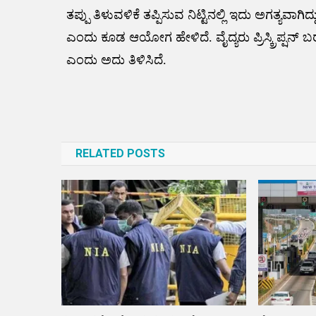
ತಪ್ಪು ತಿಳುವಳಿಕೆ ತಪ್ಪಿಸುವ ನಿಟ್ಟಿನಲ್ಲಿ ಇದು ಅಗತ್ಯವಾಗಿದ್
ಎಂದು ಕೂಡ ಆಯೋಗ ಹೇಳಿದೆ. ವೈದ್ಯರು ಪ್ರಿಸ್ಕ್ರಿಪ್ಷ
ಎಂದು ಅದು ತಿಳಿಸಿದೆ.
Post
navigation
RELATED POSTS