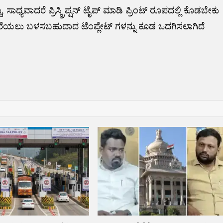
ದು, ಸಾಧ್ಯವಾದರೆ ಪ್ರಿಸ್ಕ್ರಿಪ್ಷನ್ ಟೈಪ್ ಮಾಡಿ ಪ್ರಿಂಟ್ ರೂಪದಲ್ಲಿ ಕೊಡಬೇಕು
ನ್ ಬರೆಯಲು ಬಳಸಬಹುದಾದ ಟೆಂಪ್ಲೇಟ್ ಗಳನ್ನು ಕೂಡ ಒದಗಿಸಲಾಗಿದೆ