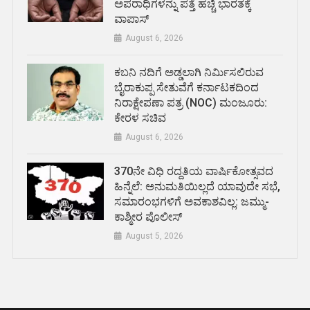
ಅಪರಾಧಿಗಳನ್ನು ಪತ್ತೆ ಹಚ್ಚಿ ಭಾರತಕ್ಕೆ
ವಾಪಾಸ್
August 6, 2026
ಕಬನಿ ನದಿಗೆ ಅಡ್ಡಲಾಗಿ ನಿರ್ಮಿಸಲಿರುವ
ಬೈರಾಕುಪ್ಪ ಸೇತುವೆಗೆ ಕರ್ನಾಟಕದಿಂದ
ನಿರಾಕ್ಷೇಪಣಾ ಪತ್ರ (NOC) ಮಂಜೂರು:
ಕೇರಳ ಸಚಿವ
August 6, 2026
370ನೇ ವಿಧಿ ರದ್ದತಿಯ ವಾರ್ಷಿಕೋತ್ಸವದ
ಹಿನ್ನೆಲೆ: ಅನುಮತಿಯಿಲ್ಲದೆ ಯಾವುದೇ ಸಭೆ,
ಸಮಾರಂಭಗಳಿಗೆ ಅವಕಾಶವಿಲ್ಲ: ಜಮ್ಮು-
ಕಾಶ್ಮೀರ ಪೊಲೀಸ್
August 5, 2026