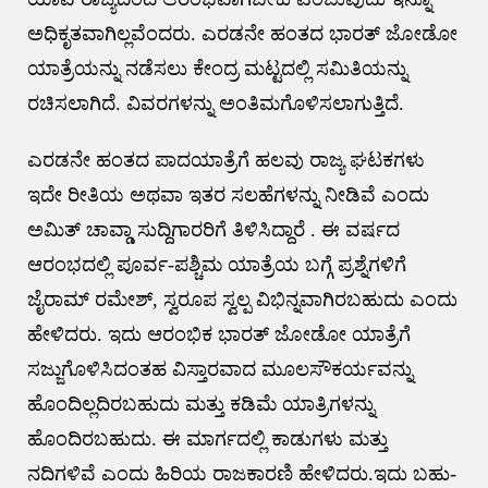
ಅಧಿಕೃತವಾಗಿಲ್ಲವೆಂದರು. ಎರಡನೇ ಹಂತದ ಭಾರತ್ ಜೋಡೋ
ಯಾತ್ರೆಯನ್ನು ನಡೆಸಲು ಕೇಂದ್ರ ಮಟ್ಟದಲ್ಲಿ ಸಮಿತಿಯನ್ನು
ರಚಿಸಲಾಗಿದೆ. ವಿವರಗಳನ್ನು ಅಂತಿಮಗೊಳಿಸಲಾಗುತ್ತಿದೆ.
ಎರಡನೇ ಹಂತದ ಪಾದಯಾತ್ರೆಗೆ ಹಲವು ರಾಜ್ಯ ಘಟಕಗಳು
ಇದೇ ರೀತಿಯ ಅಥವಾ ಇತರ ಸಲಹೆಗಳನ್ನು ನೀಡಿವೆ ಎಂದು
ಅಮಿತ್ ಚಾವ್ಡಾ ಸುದ್ದಿಗಾರರಿಗೆ ತಿಳಿಸಿದ್ದಾರೆ . ಈ ವರ್ಷದ
ಆರಂಭದಲ್ಲಿ ಪೂರ್ವ-ಪಶ್ಚಿಮ ಯಾತ್ರೆಯ ಬಗ್ಗೆ ಪ್ರಶ್ನೆಗಳಿಗೆ
ಜೈರಾಮ್ ರಮೇಶ್, ಸ್ವರೂಪ ಸ್ವಲ್ಪ ವಿಭಿನ್ನವಾಗಿರಬಹುದು ಎಂದು
ಹೇಳಿದರು. ಇದು ಆರಂಭಿಕ ಭಾರತ್ ಜೋಡೋ ಯಾತ್ರೆಗೆ
ಸಜ್ಜುಗೊಳಿಸಿದಂತಹ ವಿಸ್ತಾರವಾದ ಮೂಲಸೌಕರ್ಯವನ್ನು
ಹೊಂದಿಲ್ಲದಿರಬಹುದು ಮತ್ತು ಕಡಿಮೆ ಯಾತ್ರಿಗಳನ್ನು
ಹೊಂದಿರಬಹುದು. ಈ ಮಾರ್ಗದಲ್ಲಿ ಕಾಡುಗಳು ಮತ್ತು
ನದಿಗಳಿವೆ ಎಂದು ಹಿರಿಯ ರಾಜಕಾರಣಿ ಹೇಳಿದರು.ಇದು ಬಹು-