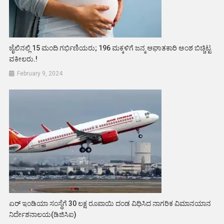
ಜೈಲಿನಲ್ಲಿ 15 ಮಂದಿ ಗರ್ಭಿಣಿಯರು; 196 ಮಕ್ಕಳಿಗೆ ಜನ್ಮ ಆಘಾತಕಾರಿ ಅಂಶ ಬಿಚ್ಚಿಟ್ಟ
ವಕೀಲರು.!
February 9, 2024
ಏರ್ ಇಂಡಿಯಾ ಸಂಸ್ಥೆಗೆ 30 ಲಕ್ಷ ರೂಪಾಯಿ ದಂಡ ವಿಧಿಸಿದ ನಾಗರಿಕ ವಿಮಾನಯಾನ
ನಿರ್ದೇಶನಾಲಯ(ಡಿಜಿಸಿಐ)