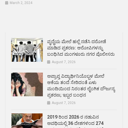
March 2, 2024
ವೃದ್ಧೆಯ ಮೇಲೆ ಹಲ್ಲೆ ನಡೆಸಿ ದರೋಡೆ
ಮಾಡಿದ ಪ್ರಕರಣ: ಆರೋಪಿಗಳನ್ನು
ಬಂಧಿಸಿದ ಮಂಗಳೂರು ನಗರ ಪೊಲೀಸರು
August 7, 2026
ಅಪ್ರಾಪ್ತ ವಿದ್ಯಾರ್ಥಿನಿಯೊಬ್ಬಳ ಮೇಲೆ
ಆಕೆಯ ತಂದೆ ಸೇರಿದಂತೆ ಏಳು
ಮಂದಿಯಿಂದ ನಿರಂತರ ಲೈಂಗಿಕ ದೌರ್ಜನ್ಯ
ಪ್ರಕರಣ; ಇಬ್ಬರ ಬಂಧನ
August 7, 2026
2019 ರಿಂದ 2026 ರ ನಡುವಿನ
ಅವಧಿಯಲ್ಲಿ 36 ದೇಶಗಳಿಂದ 274