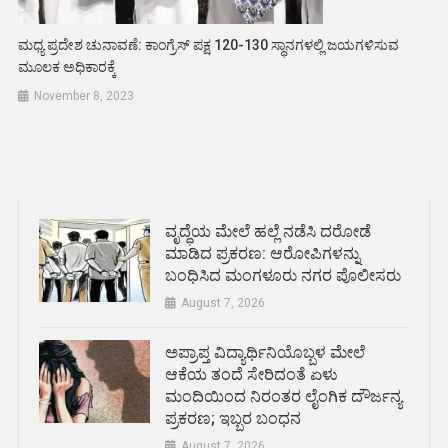
ಮಧ್ಯ ಪ್ರದೇಶ ಚುನಾವಣೆ: ಕಾಂಗ್ರೆಸ್ ಪಕ್ಷ 120-130 ಸ್ಥಾನಗಳಲ್ಲಿ ಜಯಗಳಿಸುವ
ಮೂಲಕ ಅಧಿಕಾರಕ್ಕೆ
November 8, 2023
ವೃದ್ಧೆಯ ಮೇಲೆ ಹಲ್ಲೆ ನಡೆಸಿ ದರೋಡೆ
ಮಾಡಿದ ಪ್ರಕರಣ: ಆರೋಪಿಗಳನ್ನು
ಬಂಧಿಸಿದ ಮಂಗಳೂರು ನಗರ ಪೊಲೀಸರು
August 7, 2026
ಅಪ್ರಾಪ್ತ ವಿದ್ಯಾರ್ಥಿನಿಯೊಬ್ಬಳ ಮೇಲೆ
ಆಕೆಯ ತಂದೆ ಸೇರಿದಂತೆ ಏಳು
ಮಂದಿಯಿಂದ ನಿರಂತರ ಲೈಂಗಿಕ ದೌರ್ಜನ್ಯ
ಪ್ರಕರಣ; ಇಬ್ಬರ ಬಂಧನ
August 7, 2026