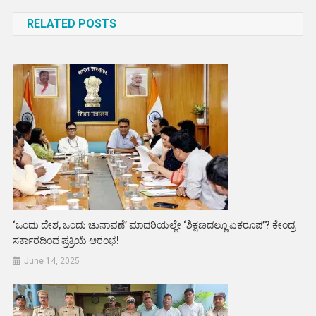
navigation
RELATED POSTS
‘ಒಂದು ದೇಶ, ಒಂದು ಚುನಾವಣೆ’ ಮಾದರಿಯಲ್ಲೇ ‘ಶಿಕ್ಷಣದಲ್ಲೂ ಏಕರೂಪ’? ಕೇಂದ್ರ
ಸರ್ಕಾರದಿಂದ ಪ್ರಕ್ರಿಯೆ ಆರಂಭ!
June 14, 2025