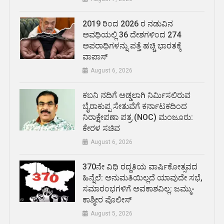
2019 ರಿಂದ 2026 ರ ನಡುವಿನ
ಅವಧಿಯಲ್ಲಿ 36 ದೇಶಗಳಿಂದ 274
ಅಪರಾಧಿಗಳನ್ನು ಪತ್ತೆ ಹಚ್ಚಿ ಭಾರತಕ್ಕೆ
ವಾಪಾಸ್
August 6, 2026
ಕಬನಿ ನದಿಗೆ ಅಡ್ಡಲಾಗಿ ನಿರ್ಮಿಸಲಿರುವ
ಬೈರಾಕುಪ್ಪ ಸೇತುವೆಗೆ ಕರ್ನಾಟಕದಿಂದ
ನಿರಾಕ್ಷೇಪಣಾ ಪತ್ರ (NOC) ಮಂಜೂರು:
ಕೇರಳ ಸಚಿವ
August 6, 2026
370ನೇ ವಿಧಿ ರದ್ದತಿಯ ವಾರ್ಷಿಕೋತ್ಸವದ
ಹಿನ್ನೆಲೆ: ಅನುಮತಿಯಿಲ್ಲದೆ ಯಾವುದೇ ಸಭೆ,
ಸಮಾರಂಭಗಳಿಗೆ ಅವಕಾಶವಿಲ್ಲ: ಜಮ್ಮು-
ಕಾಶ್ಮೀರ ಪೊಲೀಸ್
August 5, 2026