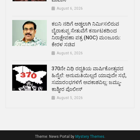
August 6, 2026
ಕಬನಿ ನದಿಗೆ ಅಡ್ಡಲಾಗಿ ನಿರ್ಮಿಸಲಿರುವ
ಬೈರಾಕುಪ್ಪ ಸೇತುವೆಗೆ ಕರ್ನಾಟಕದಿಂದ
ನಿರಾಕ್ಷೇಪಣಾ ಪತ್ರ (NOC) ಮಂಜೂರು:
ಕೇರಳ ಸಚಿವ
August 6, 2026
370ನೇ ವಿಧಿ ರದ್ದತಿಯ ವಾರ್ಷಿಕೋತ್ಸವದ
ಹಿನ್ನೆಲೆ: ಅನುಮತಿಯಿಲ್ಲದೆ ಯಾವುದೇ ಸಭೆ,
ಸಮಾರಂಭಗಳಿಗೆ ಅವಕಾಶವಿಲ್ಲ: ಜಮ್ಮು-
ಕಾಶ್ಮೀರ ಪೊಲೀಸ್
August 5, 2026
Theme: News Portal by
Mystery Themes
.