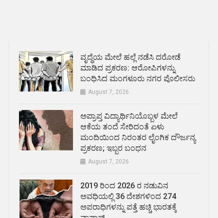
ವೃದ್ಧೆಯ ಮೇಲೆ ಹಲ್ಲೆ ನಡೆಸಿ ದರೋಡೆ
ಮಾಡಿದ ಪ್ರಕರಣ: ಆರೋಪಿಗಳನ್ನು
ಬಂಧಿಸಿದ ಮಂಗಳೂರು ನಗರ ಪೊಲೀಸರು
August 7, 2026
ಅಪ್ರಾಪ್ತ ವಿದ್ಯಾರ್ಥಿನಿಯೊಬ್ಬಳ ಮೇಲೆ
ಆಕೆಯ ತಂದೆ ಸೇರಿದಂತೆ ಏಳು
ಮಂದಿಯಿಂದ ನಿರಂತರ ಲೈಂಗಿಕ ದೌರ್ಜನ್ಯ
ಪ್ರಕರಣ; ಇಬ್ಬರ ಬಂಧನ
August 7, 2026
2019 ರಿಂದ 2026 ರ ನಡುವಿನ
ಅವಧಿಯಲ್ಲಿ 36 ದೇಶಗಳಿಂದ 274
ಅಪರಾಧಿಗಳನ್ನು ಪತ್ತೆ ಹಚ್ಚಿ ಭಾರತಕ್ಕೆ
ವಾಪಾಸ್