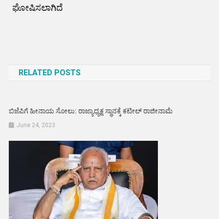
ಘೋಷಿಸಲಾಗಿದೆ
Post
navigation
RELATED POSTS
ಬಿಜೆಪಿಗೆ ಹೀನಾಯ ಸೋಲು: ರಾಜ್ಯಾಧ್ಯಕ್ಷ ಸ್ಥಾನಕ್ಕೆ ಕಟೀಲ್ ರಾಜೀನಾಮೆ
June 24, 2023