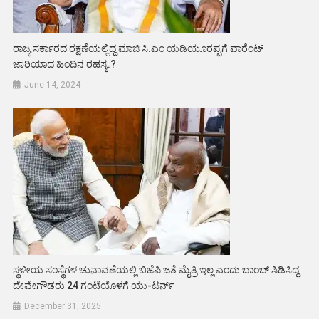
ರಾಜ್ಯ ಸರ್ಕಾರದ ರಕ್ಷಣೆಯಲ್ಲಿದ್ದ ಮಾಜಿ ಸಿ.ಎಂ ಯಡಿಯೂರಪ್ಪಗೆ ವಾರೆಂಟ್
ಜಾರಿಯಾದ ಹಿಂದಿನ ರಹಸ್ಯ.?
June 14, 2024
ಸ್ಥಳೀಯ ಸಂಸ್ಥೆಗಳ ಚುನಾವಣೆಯಲ್ಲಿ ಬಿಜೆಪಿ ಜತೆ ಮೈತ್ರಿ ಇಲ್ಲ ಎಂದು ಬಾಂಬ್ ಸಿಡಿಸಿದ್ದ
ದೇವೇಗೌಡರು 24 ಗಂಟೆಯೊಳಗೆ ಯು-ಟರ್ನ್
December 31, 2025