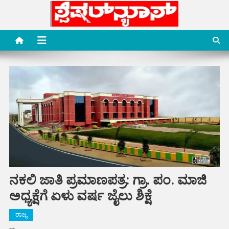
Skip
to
content
Special News Media
Special News Media
ನಕಲಿ ಜಾತಿ ಪ್ರಮಾಣಪತ್ರ: ಗ್ರಾ. ಪಂ. ಮಾಜಿ
ಅಧ್ಯಕ್ಷೆಗೆ ಏಳು ವರ್ಷ ಜೈಲು ಶಿಕ್ಷೆ
ರಾಜ್ಯ