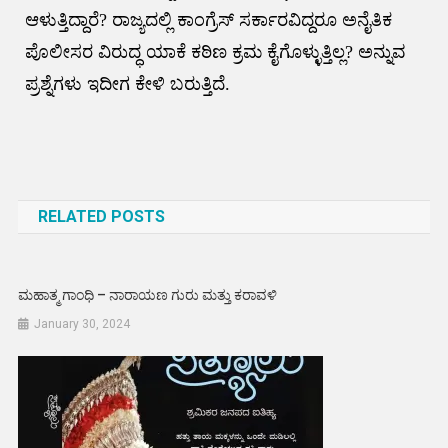
ಆಳುತ್ತಿದ್ದಾರೆ? ರಾಜ್ಯದಲ್ಲಿ ಕಾಂಗ್ರೆಸ್ ಸರ್ಕಾರವಿದ್ದರೂ ಅನೈತಿಕ
ಪೊಲೀಸರ ವಿರುದ್ಧ ಯಾಕೆ ಕಠಿಣ ಕ್ರಮ ಕೈಗೊಳ್ಳುತ್ತಿಲ್ಲ? ಅನ್ನುವ
ಪ್ರಶ್ನೆಗಳು ಇದೀಗ ಕೇಳಿ ಬರುತ್ತಿದೆ.
Post
navigation
RELATED POSTS
ಮಹಾತ್ಮ ಗಾಂಧಿ – ನಾರಾಯಣ ಗುರು ಮತ್ತು ಕರಾವಳಿ
January 30, 2024