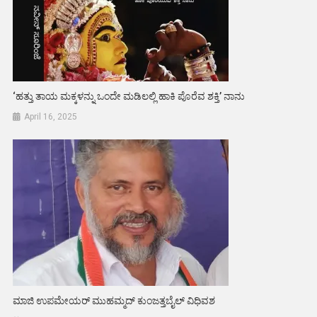
‘ಹತ್ತು ತಾಯ ಮಕ್ಕಳನ್ನು ಒಂದೇ ಮಡಿಲಲ್ಲಿ ಹಾಕಿ ಪೊರೆವ ಶಕ್ತಿ’ ನಾನು
April 16, 2025
ಮಾಜಿ ಉಪಮೇಯರ್ ಮುಹಮ್ಮದ್ ಕುಂಜತ್ತಬೈಲ್ ವಿಧಿವಶ