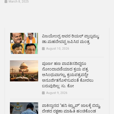
March 8, 2025
ವಿಜಯೇಂದ್ರ ಅವರ ರಿಯಲ್ ಪ್ರಾಬ್ಲಮ್ಮು;
ಡಾ.ಮಹದೇವಪ್ಪ ಜಪಿಸಿದ ಮಂತ್ರ
August 10, 2026
ಪೂರ್ಣ ಹಣ ಪಾವತಿಸದಿದ್ದರೂ
ನೋಂದಾವಣಿಯಾದ ಕ್ರಯ ಪತ್ರ
ಅಸಿಂಧುವಾಗಲ್ಲ, ಕ್ರಯಪತ್ರವನ್ನೇ
ಅನೂರ್ಜಿತಗೊಳಿಸುವಂತೆ ಕೋರಲು
ಬರುವುದಿಲ್ಲ: ಸು. ಕೋ
August 9, 2026
ಪಾಕಿಸ್ತಾನದ ‘ಹನಿ ಟ್ರ್ಯಾಪ್’ ಜಾಲಕ್ಕೆ ಬಿದ್ದು,
ದೇಶದ ರಕ್ಷಣಾ ಮಾಹಿತಿ ಹಂಚಿಕೊಂಡ