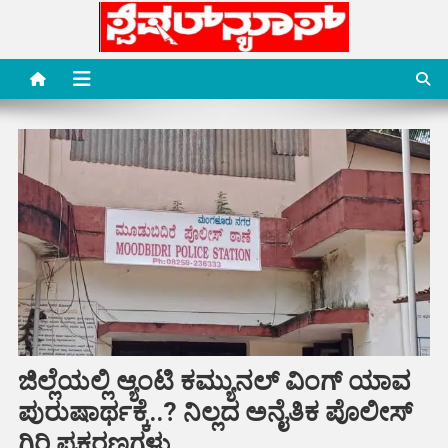
Skip
to
content
Special News Media
Special News Media
ಜಿಲ್ಲೆಯಲ್ಲಿ ಆ್ಯಂಟಿ ಕಮ್ಯುನಲ್ ವಿಂಗ್ ಯಾವ
ಪುರುಷಾರ್ಥಕ್ಕೆ..? ನಿಲ್ಲದ ಅನೈತಿಕ ಪೊಲೀಸ್
ಗಿರಿ ಪ್ರಕರಣಗಳು