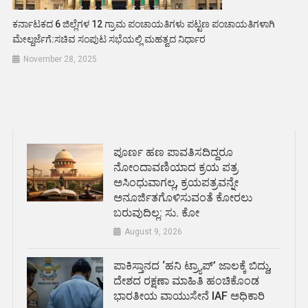
ಕರ್ನಾಟಕದ 6 ಜಿಲ್ಲೆಗಳ 12 ಗ್ರಾಮ ಪಂಚಾಯತಿಗಳು ಪಟ್ಟಣ ಪಂಚಾಯತಿಗಳಾಗಿ
ಮೇಲ್ದರ್ಜೆಗೆ:ಸಚಿವ ಸಂಪುಟ ಸಭೆಯಲ್ಲಿ ಮಹತ್ವದ ನಿರ್ಧಾರ
November 28, 2025
ಪೂರ್ಣ ಹಣ ಪಾವತಿಸದಿದ್ದರೂ
ನೋಂದಾವಣಿಯಾದ ಕ್ರಯ ಪತ್ರ
ಅಸಿಂಧುವಾಗಲ್ಲ, ಕ್ರಯಪತ್ರವನ್ನೇ
ಅನೂರ್ಜಿತಗೊಳಿಸುವಂತೆ ಕೋರಲು
ಬರುವುದಿಲ್ಲ: ಸು. ಕೋ
August 9, 2026
ಪಾಕಿಸ್ತಾನದ ‘ಹನಿ ಟ್ರ್ಯಾಪ್’ ಜಾಲಕ್ಕೆ ಬಿದ್ದು,
ದೇಶದ ರಕ್ಷಣಾ ಮಾಹಿತಿ ಹಂಚಿಕೊಂಡ
ಭಾರತೀಯ ವಾಯುಸೇನೆ IAF ಅಧಿಕಾರಿ