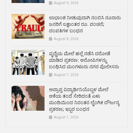
August 9, 2026
ಲಾಭಾಂಶ ನೀಡುವುದಾಗಿ ನಂಬಿಸಿ ನೂರಾರು
ಜನರಿಗೆ ಲಕ್ಷಾಂತರ ರೂ. ವಂಚನೆ;
ದಂಪತಿಗಳ ಬಂಧನ
August 8, 2026
ವೃದ್ಧೆಯ ಮೇಲೆ ಹಲ್ಲೆ ನಡೆಸಿ ದರೋಡೆ
ಮಾಡಿದ ಪ್ರಕರಣ: ಆರೋಪಿಗಳನ್ನು
ಬಂಧಿಸಿದ ಮಂಗಳೂರು ನಗರ ಪೊಲೀಸರು
August 7, 2026
ಅಪ್ರಾಪ್ತ ವಿದ್ಯಾರ್ಥಿನಿಯೊಬ್ಬಳ ಮೇಲೆ
ಆಕೆಯ ತಂದೆ ಸೇರಿದಂತೆ ಏಳು
ಮಂದಿಯಿಂದ ನಿರಂತರ ಲೈಂಗಿಕ ದೌರ್ಜನ್ಯ
ಪ್ರಕರಣ; ಇಬ್ಬರ ಬಂಧನ
August 7, 2026