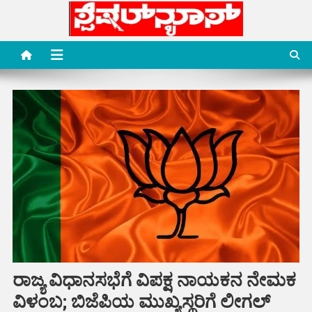
Skip
to
content
Special News Media
Special News Media
ರಾಜ್ಯ ವಿಧಾನಸಭೆಗೆ ವಿಪಕ್ಷ ನಾಯಕನ ನೇಮಕ
ವಿಳಂಬ; ಬಿಜೆಪಿಯ ಮುಖ್ಯಸ್ಥರಿಗೆ ಲೀಗಲ್