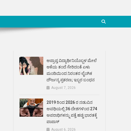
ಅಪ್ರಾಪ್ತ ವಿದ್ಯಾರ್ಥಿನಿಯೊಬ್ಬಳ ಮೇಲೆ
ಆಕೆಯ ತಂದೆ ಸೇರಿದಂತೆ ಏಳು
ಮಂದಿಯಿಂದ ನಿರಂತರ ಲೈಂಗಿಕ
ದೌರ್ಜನ್ಯ ಪ್ರಕರಣ; ಇಬ್ಬರ ಬಂಧನ
August 7, 2026
2019 ರಿಂದ 2026 ರ ನಡುವಿನ
ಅವಧಿಯಲ್ಲಿ 36 ದೇಶಗಳಿಂದ 274
ಅಪರಾಧಿಗಳನ್ನು ಪತ್ತೆ ಹಚ್ಚಿ ಭಾರತಕ್ಕೆ
ವಾಪಾಸ್
August 6, 2026