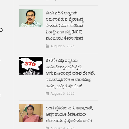
ಕಬನಿ ನದಿಗೆ ಅಡ್ಡಲಾಗಿ
ನಿರ್ಮಿಸಲಿರುವ ಬೈರಾಕುಪ್ಪ
ಸೇತುವೆಗೆ ಕರ್ನಾಟಕದಿಂದ
ು
ನಿರಾಕ್ಷೇಪಣಾ ಪತ್ರ (NOC)
ಮಂಜೂರು: ಕೇರಳ ಸಚಿವ
August 6, 2026
ಿ
370ನೇ ವಿಧಿ ರದ್ದತಿಯ
ವಾರ್ಷಿಕೋತ್ಸವದ ಹಿನ್ನೆಲೆ:
ಅನುಮತಿಯಿಲ್ಲದೆ ಯಾವುದೇ ಸಭೆ,
ಸಮಾರಂಭಗಳಿಗೆ ಅವಕಾಶವಿಲ್ಲ:
ಜಮ್ಮು-ಕಾಶ್ಮೀರ ಪೊಲೀಸ್
August 5, 2026
ೆ
ಲಂಚ ಪ್ರಕರಣ: ಎ.ಸಿ ಕಾವ್ಯಾರಾಣಿ,
ಆಪ್ತಸಹಾಯಕ ಶಿವಕುಮಾರ್‌
ಲೋಕಾಯುಕ್ತ ಪೊಲೀಸರ ಬಲೆಗೆ
August 4, 2026