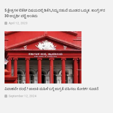
5 ಕ್ಷೇತ್ರಗಳ ಟಿಕೆಟ್‌ ವಿಷಯದಲ್ಲಿ ಡಿಕೆಸಿ,ಸಿದ್ದು ನಡುವೆ ಮೂಡದ ಒಮ್ಮತ. ಕಾಂಗ್ರೆಸ್‌ನ
30 ಅಭ್ಯರ್ಥಿ ಪಟ್ಟಿ ಅಂತಿಮ
April 12, 2023
ವಿವಾಹವೇ ದಂಧೆ.! ಚಾಲಾಕಿ ಮಹಿಳೆ ಬಗ್ಗೆ ಜಾಗ್ರತೆ ವಹಿಸಲು ಕೋರ್ಟ್ ಸೂಚನೆ
September 12, 2024