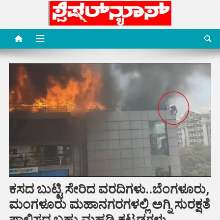
Skip
to
content
Special News Media
Special News Media
ಕಸದ ಬುಟ್ಟಿ ಸೇರಿದ ವರದಿಗಳು..ಬೆಂಗಳೂರು,
ಮಂಗಳೂರು ಮಹಾನಗರಗಳಲ್ಲಿ ಅಗ್ನಿ ಸುರಕ್ಷತೆ
ಪಾಲಿಸದ ಬಹು ಮಹಡಿ ಕಟ್ಟಡಗಳು