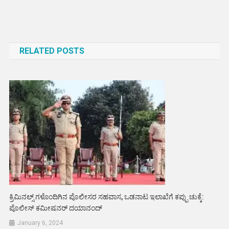
Post
navigation
RELATED POSTS
ಕ್ರಿಮಿನಲ್ಸ್ ಗಳೊಂದಿಗಿನ ಪೊಲೀಸರ ಸಹವಾಸ, ಒಡನಾಟ ಇಲಾಖೆಗೆ ಕಪ್ಪು ಚುಕ್ಕೆ:
ಪೊಲೀಸ್ ಕಮೀಷನರ್ ದಯಾನಂದ್
January 6, 2024