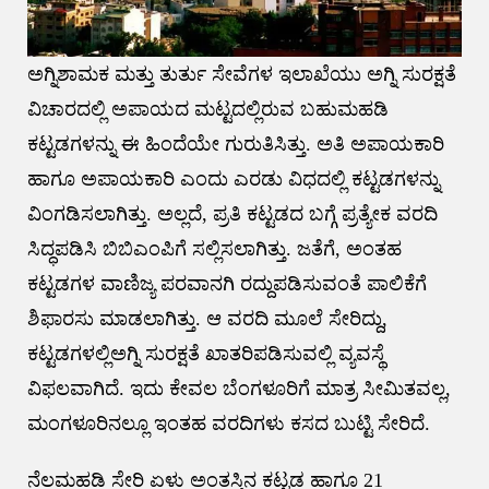
ಅಗ್ನಿಶಾಮಕ ಮತ್ತು ತುರ್ತು ಸೇವೆಗಳ ಇಲಾಖೆಯು ಅಗ್ನಿ ಸುರಕ್ಷತೆ
ವಿಚಾರದಲ್ಲಿ ಅಪಾಯದ ಮಟ್ಟದಲ್ಲಿರುವ ಬಹುಮಹಡಿ
ಕಟ್ಟಡಗಳನ್ನು ಈ ಹಿಂದೆಯೇ ಗುರುತಿಸಿತ್ತು. ಅತಿ ಅಪಾಯಕಾರಿ
ಹಾಗೂ ಅಪಾಯಕಾರಿ ಎಂದು ಎರಡು ವಿಧದಲ್ಲಿ ಕಟ್ಟಡಗಳನ್ನು
ವಿಂಗಡಿಸಲಾಗಿತ್ತು. ಅಲ್ಲದೆ, ಪ್ರತಿ ಕಟ್ಟಡದ ಬಗ್ಗೆ ಪ್ರತ್ಯೇಕ ವರದಿ
ಸಿದ್ಧಪಡಿಸಿ ಬಿಬಿಎಂಪಿಗೆ ಸಲ್ಲಿಸಲಾಗಿತ್ತು. ಜತೆಗೆ, ಅಂತಹ
ಕಟ್ಟಡಗಳ ವಾಣಿಜ್ಯ ಪರವಾನಗಿ ರದ್ದುಪಡಿಸುವಂತೆ ಪಾಲಿಕೆಗೆ
ಶಿಫಾರಸು ಮಾಡಲಾಗಿತ್ತು. ಆ ವರದಿ ಮೂಲೆ ಸೇರಿದ್ದು,
ಕಟ್ಟಡಗಳಲ್ಲಿಅಗ್ನಿ ಸುರಕ್ಷತೆ ಖಾತರಿಪಡಿಸುವಲ್ಲಿ ವ್ಯವಸ್ಥೆ
ವಿಫಲವಾಗಿದೆ. ಇದು ಕೇವಲ ಬೆಂಗಳೂರಿಗೆ ಮಾತ್ರ ಸೀಮಿತವಲ್ಲ,
ಮಂಗಳೂರಿನಲ್ಲೂ ಇಂತಹ ವರದಿಗಳು ಕಸದ ಬುಟ್ಟಿ ಸೇರಿದೆ.
ನೆಲಮಹಡಿ ಸೇರಿ ಏಳು ಅಂತಸ್ತಿನ ಕಟ್ಟಡ ಹಾಗೂ 21