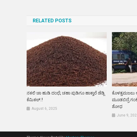
Post
navigation
RELATED POSTS
ನಕಲಿ ಚಾ ಹುಡಿ ದಂಧೆ; ಚಹಾ ಪುಡಿಗೂ ಹಾಕ್ತಾರೆ ಡೆಡ್ಲಿ
ಕೊಳತ್ತಮಜಲು ಅ
ಕೆಮಿಕಲ್.!
ಮೂಡಬಿದ್ರೆ ಗಂಟ
ಶೋಧ
August 6, 2025
June 9, 202