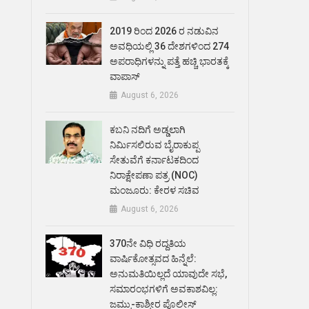
2019 ರಿಂದ 2026 ರ ನಡುವಿನ
ಅವಧಿಯಲ್ಲಿ 36 ದೇಶಗಳಿಂದ 274
ಅಪರಾಧಿಗಳನ್ನು ಪತ್ತೆ ಹಚ್ಚಿ ಭಾರತಕ್ಕೆ
ವಾಪಾಸ್
August 6, 2026
ಕಬನಿ ನದಿಗೆ ಅಡ್ಡಲಾಗಿ
ನಿರ್ಮಿಸಲಿರುವ ಬೈರಾಕುಪ್ಪ
ಸೇತುವೆಗೆ ಕರ್ನಾಟಕದಿಂದ
ನಿರಾಕ್ಷೇಪಣಾ ಪತ್ರ (NOC)
ಮಂಜೂರು: ಕೇರಳ ಸಚಿವ
August 6, 2026
370ನೇ ವಿಧಿ ರದ್ದತಿಯ
ವಾರ್ಷಿಕೋತ್ಸವದ ಹಿನ್ನೆಲೆ:
ಅನುಮತಿಯಿಲ್ಲದೆ ಯಾವುದೇ ಸಭೆ,
ಸಮಾರಂಭಗಳಿಗೆ ಅವಕಾಶವಿಲ್ಲ:
ಜಮ್ಮು-ಕಾಶ್ಮೀರ ಪೊಲೀಸ್