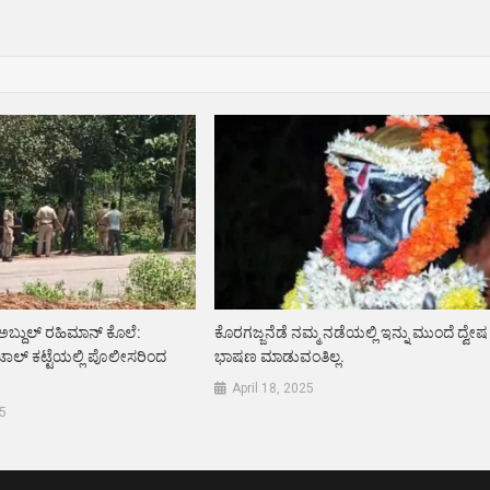
ಬ್ದುಲ್ ರಹಿಮಾನ್ ಕೊಲೆ:
ಕೊರಗಜ್ಜನೆಡೆ ನಮ್ಮ‌ ನಡೆಯಲ್ಲಿ ಇನ್ನು ಮುಂದೆ ದ್ವೇಷ
ಾಲ್ ಕಟ್ಟೆಯಲ್ಲಿ ಪೊಲೀಸರಿಂದ
ಭಾಷಣ ಮಾಡುವಂತಿಲ್ಲ.
April 18, 2025
5