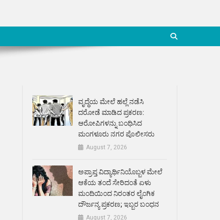
ವೃದ್ಧೆಯ ಮೇಲೆ ಹಲ್ಲೆ ನಡೆಸಿ
ದರೋಡೆ ಮಾಡಿದ ಪ್ರಕರಣ:
ಆರೋಪಿಗಳನ್ನು ಬಂಧಿಸಿದ
ಮಂಗಳೂರು ನಗರ ಪೊಲೀಸರು
August 7, 2026
ಅಪ್ರಾಪ್ತ ವಿದ್ಯಾರ್ಥಿನಿಯೊಬ್ಬಳ ಮೇಲೆ
ಆಕೆಯ ತಂದೆ ಸೇರಿದಂತೆ ಏಳು
ಮಂದಿಯಿಂದ ನಿರಂತರ ಲೈಂಗಿಕ
ದೌರ್ಜನ್ಯ ಪ್ರಕರಣ; ಇಬ್ಬರ ಬಂಧನ
August 7, 2026