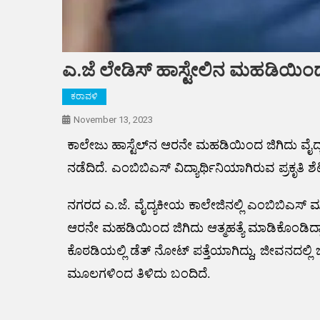
ಎ.ಜೆ ಲೇಡಿಸ್ ಹಾಸ್ಟೇಲಿನ ಮಹಡಿಯಿಂದ ಜಿ
ಕರಾವಳಿ
November 13, 2023
ಕಾಲೇಜು ಹಾಸ್ಟೆಲ್‌ನ ಆರನೇ ಮಹಡಿಯಿಂದ ಜಿಗಿದು ವೈದ್
ನಡೆದಿದೆ. ಎಂಬಿಬಿಎಸ್ ವಿದ್ಯಾರ್ಥಿನಿಯಾಗಿರುವ ಪ್ರಕೃತಿ ಶೆಟ್
ನಗರದ ಎ.ಜೆ. ವೈದ್ಯಕೀಯ ಕಾಲೇಜಿನಲ್ಲಿ ಎಂಬಿಬಿಎಸ್ ಮಾಡುತ
ಆರನೇ ಮಹಡಿಯಿಂದ ಜಿಗಿದು ಆತ್ಮಹತ್ಯೆ ಮಾಡಿಕೊಂಡಿದ್ದಾ
ಕೊಠಡಿಯಲ್ಲಿ ಡೆತ್ ನೋಟ್ ಪತ್ತೆಯಾಗಿದ್ದು, ಜೀವನದಲ್ಲಿ 
ಮೂಲಗಳಿಂದ ತಿಳಿದು ಬಂದಿದೆ.