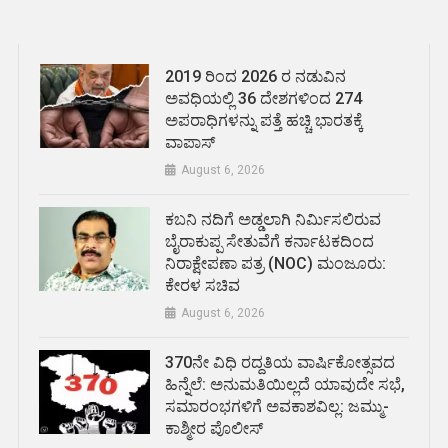
2019 ರಿಂದ 2026 ರ ನಡುವಿನ
ಅವಧಿಯಲ್ಲಿ 36 ದೇಶಗಳಿಂದ 274
ಅಪರಾಧಿಗಳನ್ನು ಪತ್ತೆ ಹಚ್ಚಿ ಭಾರತಕ್ಕೆ
ವಾಪಾಸ್
August 6, 2026
ಕಬನಿ ನದಿಗೆ ಅಡ್ಡಲಾಗಿ ನಿರ್ಮಿಸಲಿರುವ
ಬೈರಾಕುಪ್ಪ ಸೇತುವೆಗೆ ಕರ್ನಾಟಕದಿಂದ
ನಿರಾಕ್ಷೇಪಣಾ ಪತ್ರ (NOC) ಮಂಜೂರು:
ಕೇರಳ ಸಚಿವ
August 6, 2026
370ನೇ ವಿಧಿ ರದ್ದತಿಯ ವಾರ್ಷಿಕೋತ್ಸವದ
ಹಿನ್ನೆಲೆ: ಅನುಮತಿಯಿಲ್ಲದೆ ಯಾವುದೇ ಸಭೆ,
ಸಮಾರಂಭಗಳಿಗೆ ಅವಕಾಶವಿಲ್ಲ: ಜಮ್ಮು-
ಕಾಶ್ಮೀರ ಪೊಲೀಸ್