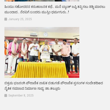
ಹಿಂದೂ ಸಹೋದರನ ಕರುಣಾಜನಕ ಕಥೆ.. ಮನೆ ಬ್ಯಾಂಕ್ ಜಪ್ತಿ ತಪ್ಪಿಸಲು ಕಿಡ್ನಿ ಮಾರಲು
ಮುಂದಾದ.. ನೆರವಿಗೆ ಬಂದರು ಮುಸ್ಲಿಂ ಧರ್ಮಗುರು..!
January 25, 2025
ಬಿಕ್ರಮ ಭಜರಂಗಿ ಪೌರಾಣಿಕ ನಾಟಕ ಬಿಡುಗಡೆ ಪೌರಾಣಿಕ ಪ್ರಸಂಗಳ ಸಂದೇಶದಿoದ
ನೈತಿಕ ಸಮಾಜದ ನಿರ್ಮಾಣ ಸಾಧ್ಯ: ಡಾ.ತಲ್ಲೂರು
September 8, 2025