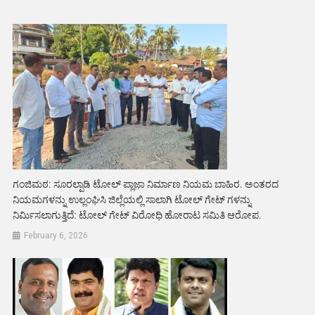
ಗಂಜಿಮಠ: ಸೂರಲ್ಪಾಡಿ ಟೋಲ್ ಪ್ಲಾಜಾ಼ ನಿರ್ಮಾಣ ನಿಯಮ ಬಾಹಿರ. ಅಂತರದ
ನಿಯಮಗಳನ್ನು ಉಲ್ಲಂಘಿಸಿ ಜಿಲ್ಲೆಯಲ್ಲಿ ಸಾಲಾಗಿ ಟೋಲ್ ಗೇಟ್ ಗಳನ್ನು
ನಿರ್ಮಿಸಲಾಗುತ್ತಿದೆ: ಟೋಲ್ ಗೇಟ್ ವಿರೋಧಿ ಹೋರಾಟ ಸಮಿತಿ ಆರೋಪ.
February 6, 2026