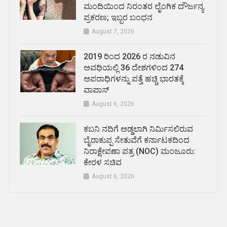
ಮಂದಿಯಿಂದ ನಿರಂತರ ಲೈಂಗಿಕ ದೌರ್ಜನ್ಯ
ಪ್ರಕರಣ; ಇಬ್ಬರ ಬಂಧನ
August 7, 2026
2019 ರಿಂದ 2026 ರ ನಡುವಿನ
ಅವಧಿಯಲ್ಲಿ 36 ದೇಶಗಳಿಂದ 274
ಅಪರಾಧಿಗಳನ್ನು ಪತ್ತೆ ಹಚ್ಚಿ ಭಾರತಕ್ಕೆ
ವಾಪಾಸ್
August 6, 2026
ಕಬನಿ ನದಿಗೆ ಅಡ್ಡಲಾಗಿ ನಿರ್ಮಿಸಲಿರುವ
ಬೈರಾಕುಪ್ಪ ಸೇತುವೆಗೆ ಕರ್ನಾಟಕದಿಂದ
ನಿರಾಕ್ಷೇಪಣಾ ಪತ್ರ (NOC) ಮಂಜೂರು:
ಕೇರಳ ಸಚಿವ
August 6, 2026