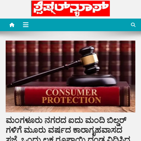
Skip
to
content
Special News Media
Special News Media
ಮಂಗಳೂರು ನಗರದ ಐದು ಮಂದಿ ಬಿಲ್ಡರ್
ಗಳಿಗೆ ಮೂರು ವರ್ಷದ ಕಾರಾಗೃಹವಾಸದ
ಸಜೆ, ಒಂದು ಲಕ್ಷ ರೂಪಾಯಿ ದಂಡ ವಿಧಿಸಿದ