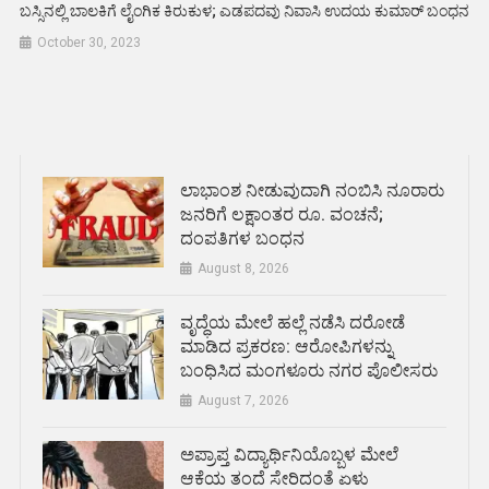
ಬಸ್ಸಿನಲ್ಲಿ ಬಾಲಕಿಗೆ ಲೈಂಗಿಕ ಕಿರುಕುಳ; ಎಡಪದವು ನಿವಾಸಿ ಉದಯ ಕುಮಾರ್ ಬಂಧನ
October 30, 2023
ಲಾಭಾಂಶ ನೀಡುವುದಾಗಿ ನಂಬಿಸಿ ನೂರಾರು
ಜನರಿಗೆ ಲಕ್ಷಾಂತರ ರೂ. ವಂಚನೆ;
ದಂಪತಿಗಳ ಬಂಧನ
August 8, 2026
ವೃದ್ಧೆಯ ಮೇಲೆ ಹಲ್ಲೆ ನಡೆಸಿ ದರೋಡೆ
ಮಾಡಿದ ಪ್ರಕರಣ: ಆರೋಪಿಗಳನ್ನು
ಬಂಧಿಸಿದ ಮಂಗಳೂರು ನಗರ ಪೊಲೀಸರು
August 7, 2026
ಅಪ್ರಾಪ್ತ ವಿದ್ಯಾರ್ಥಿನಿಯೊಬ್ಬಳ ಮೇಲೆ
ಆಕೆಯ ತಂದೆ ಸೇರಿದಂತೆ ಏಳು