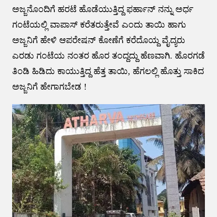
ಅಜ್ಜನೊಂದಿಗೆ ಹರಟೆ ಹೊಡೆಯುತ್ತಿದ್ದ ಫರ್ಹಾನ್ ನನ್ನು ಅರ್ಧ
ಗಂಟೆಯಲ್ಲಿ ವಾಪಾಸ್ ಕರೆತರುತ್ತೇವೆ ಎಂದು ತಾಯಿ ಹಾಗು
ಅಜ್ಜನಿಗೆ ಹೇಳಿ ಆಪರೇಷನ್ ಕೋಣೆಗೆ ಕರೆದೊಯ್ದ ವೈದ್ಯರು
ಎರಡು ಗಂಟೆಯ ನಂತರ ಹೊರ ತಂದ್ದದ್ದು ಹೆಣವಾಗಿ. ಹೊರಗಡೆ
ತಿಂಡಿ ಹಿಡಿದು ಕಾಯುತ್ತಿದ್ದ ಹೆತ್ತ ತಾಯಿ, ಹೆಗಲಲ್ಲಿ‍‍ ‍ಹೊತ್ತು ಸಾಕಿದ
ಅಜ್ಜನಿಗೆ ಹೇಗಾಗಬೇಡ !