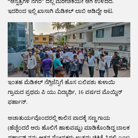
“ಆಸ್ಪತ್ರೆಗಳ ನಗರ” ದಲ್ಲಿ ಮರೀಚಿಕೆಯೇ ಆಗಿ ಉಳಿದಿದೆ.
ಇದರಿಂದ ಇಲ್ಲಿ ಖಾಸಾಗಿ ಮೆಡಿಕಲ್ ಲಾಬಿ ಆಡಿದ್ದೇ ಆಟ.
ಇಂತಹ ಮೆಡಿಕಲ್ ನೆಗ್ಲಿಜೆನ್ಸಿಗೆ ಹೊಸ ಬಲಿಪಶು ಕುಳಾಯಿ
ಗ್ರಾಮದ ಪ್ರಥಮ ಪಿ ಯು ವಿದ್ಯಾರ್ಥಿ, 16 ವರ್ಷದ ಮೊಯ್ದಿನ್
ಫರ್ಹಾನ್.
ಅಚಾತುರ್ಯವೊಂದರಲ್ಲಿ ಕಾಲಿನ ಪಾದಕ್ಕೆ ಸಣ್ಣ ಗಾಯ
(ಹೆಚ್ಚೆಂದರೆ ಆರು ಹೊಲಿಗೆ ಹಾಕುವಷ್ಟು) ಮಾಡಿಕೊಂಡಿದ್ದ ಬಾಲಕ
ಫರ್ಹಾನ್ ನನ್ನು ಆತನ ಪೋಷಕರು ಉತ್ತಮ ಚಿಕಿತ್ಸೆ ಸಿಗಲಿ ಎಂಬ