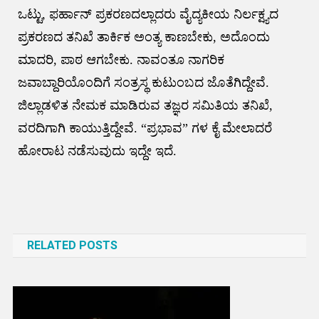
ಒಟ್ಟು, ಫರ್ಹಾನ್ ಪ್ರಕರಣದಲ್ಲಾದರು ವೈದ್ಯಕೀಯ ನಿರ್ಲಕ್ಷ್ಯದ
ಪ್ರಕರಣದ ತನಿಖೆ ತಾರ್ಕಿಕ ಅಂತ್ಯ ಕಾಣಬೇಕು, ಅದೊಂದು
ಮಾದರಿ, ಪಾಠ ಆಗಬೇಕು. ನಾವಂತೂ ನಾಗರಿಕ
ಜವಾಬ್ದಾರಿಯೊಂದಿಗೆ ಸಂತ್ರಸ್ಥ ಕುಟುಂಬದ ಜೊತೆಗಿದ್ದೇವೆ.
ಜಿಲ್ಲಾಡಳಿತ ನೇಮಕ ಮಾಡಿರುವ ತಜ್ಞರ ಸಮಿತಿಯ ತನಿಖೆ,
ವರದಿಗಾಗಿ ಕಾಯುತ್ತಿದ್ದೇವೆ. “ಪ್ರಭಾವ” ಗಳ ಕೈ ಮೇಲಾದರೆ
ಹೋರಾಟ ನಡೆಸುವುದು ಇದ್ದೇ ಇದೆ.
Post
navigation
RELATED POSTS