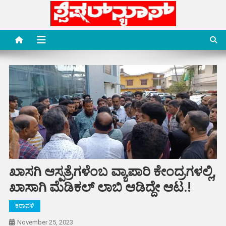
Skip
to
content
Special News Media
Special News Media
ಖಾಸಗಿ ಆಸ್ಪತ್ರೆಗಳೆಂಬ ವ್ಯಾಪಾರಿ ಕೇಂದ್ರಗಳಲ್ಲಿ,
ಖಾಸಾಗಿ ಮೆಡಿಕಲ್ ಲಾಬಿ ಆಡಿದ್ದೇ ಆಟ.!
ಕರಾವಳಿ
November 25, 2023