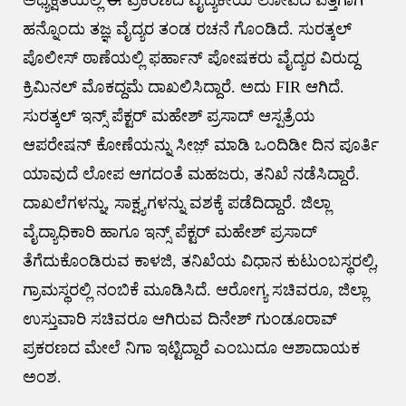
ಹನ್ನೊಂದು ತಜ್ಞ ವೈದ್ಯರ ತಂಡ ರಚನೆ ಗೊಂಡಿದೆ. ಸುರತ್ಕಲ್
ಪೊಲೀಸ್ ಠಾಣೆಯಲ್ಲಿ ಫರ್ಹಾನ್ ಪೋಷಕರು ವೈದ್ಯರ ವಿರುದ್ದ
ಕ್ರಿಮಿನಲ್ ಮೊಕದ್ದಮೆ ದಾಖಲಿಸಿದ್ದಾರೆ. ಅದು FIR ಆಗಿದೆ.
ಸುರತ್ಕಲ್ ಇನ್ಸ್ ಪೆಕ್ಟರ್ ಮಹೇಶ್ ಪ್ರಸಾದ್ ಆಸ್ಪತ್ರೆಯ
ಆಪರೇಷನ್ ಕೋಣೆಯನ್ನು ಸೀಜ಼್ ಮಾಡಿ ಒಂದಿಡೀ ದಿನ ಪೂರ್ತಿ
ಯಾವುದೆ ಲೋಪ ಆಗದಂತೆ ಮಹಜರು, ತನಿಖೆ ನಡೆಸಿದ್ದಾರೆ.
ದಾಖಲೆಗಳನ್ನು, ಸಾಕ್ಷ್ಯಗಳನ್ನು ವಶಕ್ಕೆ ಪಡೆದಿದ್ದಾರೆ. ಜಿಲ್ಲಾ
ವೈದ್ಯಾಧಿಕಾರಿ ಹಾಗೂ ಇನ್ಸ್ ಪೆಕ್ಟರ್ ಮಹೇಶ್ ಪ್ರಸಾದ್
ತೆಗೆದುಕೊಂಡಿರುವ ಕಾಳಜಿ, ತನಿಖೆಯ ವಿಧಾನ ಕುಟುಂಬಸ್ಥರಲ್ಲಿ,
ಗ್ರಾಮಸ್ಥರಲ್ಲಿ ನಂಬಿಕೆ ಮೂಡಿಸಿದೆ. ಆರೋಗ್ಯ ಸಚಿವರೂ, ಜಿಲ್ಲಾ
ಉಸ್ತುವಾರಿ ಸಚಿವರೂ ಆಗಿರುವ ದಿನೇಶ್ ಗುಂಡೂರಾವ್
ಪ್ರಕರಣದ ಮೇಲೆ ನಿಗಾ ಇಟ್ಟಿದ್ದಾರೆ ಎಂಬುದೂ ಆಶಾದಾಯಕ
ಅಂಶ‌.