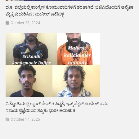
ದ.ಕ. ಜಿಲ್ಲೆಯಲ್ಲಿ ಕಾಂಗ್ರೆಸ್ ಕೋಮುವಾದಿಗಳಿಗೆ ಶರಣಾಗಿದೆ, ಬಿಜೆಪಿಯೊಂದಿಗೆ ಅನೈತಿಕ
ಮೈತ್ರಿ ಕುದುರಿಸಿದೆ : ಮುನೀರ್ ಕಾಟಿಪಳ್ಳ
October 28, 2024
ನಿಡ್ಡೋಡಿಯಲ್ಲಿ ಗ್ಯಾಂಗ್ ರೇಪ್ ಗೆ ಸಿದ್ದತೆ; ಇನ್ಸ್ ಪೆಕ್ಟರ್ ಸಂದೇಶ್ ರವರ
ಸಮಯಪ್ರಜ್ಞೆಯಿಂದ ತಪ್ಪಿತು ಭಾರೀ ಅನಾಹುತ
October 14, 2025