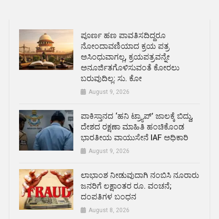
ಪೂರ್ಣ ಹಣ ಪಾವತಿಸದಿದ್ದರೂ
ನೋಂದಾವಣಿಯಾದ ಕ್ರಯ ಪತ್ರ
ಅಸಿಂಧುವಾಗಲ್ಲ, ಕ್ರಯಪತ್ರವನ್ನೇ
ಅನೂರ್ಜಿತಗೊಳಿಸುವಂತೆ ಕೋರಲು
ಬರುವುದಿಲ್ಲ: ಸು. ಕೋ
August 9, 2026
ಪಾಕಿಸ್ತಾನದ ‘ಹನಿ ಟ್ರ್ಯಾಪ್’ ಜಾಲಕ್ಕೆ ಬಿದ್ದು,
ದೇಶದ ರಕ್ಷಣಾ ಮಾಹಿತಿ ಹಂಚಿಕೊಂಡ
ಭಾರತೀಯ ವಾಯುಸೇನೆ IAF ಅಧಿಕಾರಿ
August 9, 2026
ಲಾಭಾಂಶ ನೀಡುವುದಾಗಿ ನಂಬಿಸಿ ನೂರಾರು
ಜನರಿಗೆ ಲಕ್ಷಾಂತರ ರೂ. ವಂಚನೆ;
ದಂಪತಿಗಳ ಬಂಧನ
August 8, 2026