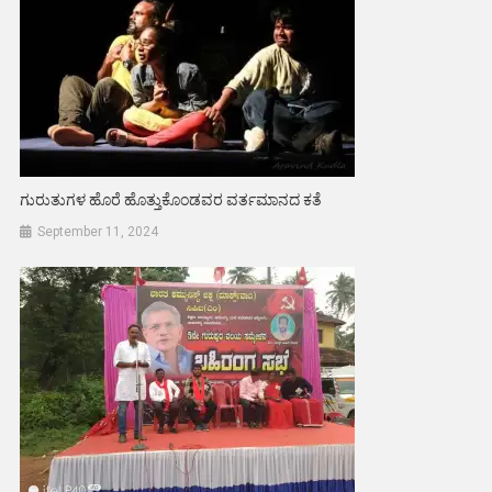
ಗುರುತುಗಳ ಹೊರೆ ಹೊತ್ತುಕೊಂಡವರ ವರ್ತಮಾನದ ಕತೆ
September 11, 2024