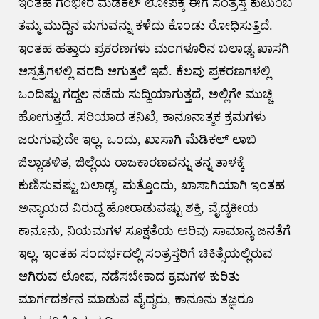
ಇಂತಹ ಗಂಭೀರ ಮೆಡಕಲ್ ಲೋಪಕ್ಕೆ ಈಗ ಸಂತ್ರಸ್ತ ಕುಟುಂಬ
ತಮ್ಮ ಮುದ್ದಿನ ಮಗುವನ್ನು ಕಳೆದು ಕೊಂಡು ರೋಧಿಸುತ್ತಿದೆ.
ಇಂತಹ ಹತ್ತಾರು ಪ್ರಕರಣಗಳು ಮಂಗಳೂರಿನ ಬಲಾಢ್ಯ ಖಾಸಗಿ
ಆಸ್ಪತ್ರೆಗಳಲ್ಲಿ ವರದಿ ಆಗುತ್ತಲೆ ಇವೆ. ಕೆಲವು ಪ್ರಕರಣಗಳಲ್ಲಿ
ಒಂದಿಷ್ಟು ಗದ್ದಲ ನಡೆದು ಸುದ್ದಿಯಾಗುತ್ತದೆ, ಅಲ್ಲಿಗೇ ಮುಚ್ಚಿ
ಹೋಗುತ್ತದೆ. ಸರಿಯಾದ ತನಿಖೆ, ಕಾನೂನಾತ್ಮಕ ಕ್ರಮಗಳು
ಜರುಗುವುದೇ ಇಲ್ಲ. ಒಂದು, ಖಾಸಾಗಿ ಮೆಡಿಕಲ್ ಲಾಬಿ
ಜಿಲ್ಲಾಡಳಿತ, ಜಿಲ್ಲೆಯ ರಾಜಕಾರಣವನ್ನು ತನ್ನ ತಾಳಕ್ಕೆ
ಕುಣಿಸುವಷ್ಟು ಬಲಾಢ್ಯ‌. ಮತ್ತೊಂದು, ಖಾಸಾಗಿಯಾಗಿ ಇಂತಹ
ಅನ್ಯಾಯದ ವಿರುದ್ದ ಹೋರಾಡುವಷ್ಟು ಶಕ್ತಿ, ವೈದ್ಯಕೀಯ
ಕಾನೂನು, ನಿಯಮಗಳ ಸೂಕ್ಷತೆಯ ಅರಿವು ಸಾಮಾನ್ಯ ಜನತೆಗೆ
ಇಲ್ಲ. ಇಂತಹ ಸಂದರ್ಭದಲ್ಲಿ ಸಂತ್ರಸ್ತರಿಗೆ ಚಿಕಿತ್ಸೆಯಲ್ಲಿರುವ
ಆಗಿರುವ ಲೋಪ, ನಡೆಸಬೇಕಾದ ಕ್ರಮಗಳ ಕುರಿತು
ಮಾರ್ಗದರ್ಶನ ಮಾಡುವ ವೈದ್ಯರು, ಕಾನೂನು ತಜ್ಞರೂ