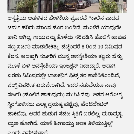
ಆಸ್ಪತ್ರೆಯ ಆಡಳಿತದ ಹೇಳಿಕೆಯ ಪ್ರಕಾರವೆ “ಕಾಲಿನ ಪಾದದ
ಚರ್ಮ ಹರಿದು ಮಾಂಸ ಹೊರ ಬಂದಿದೆ, ಮೂಳೆಗೆ ಯಾವುದೇ
ಹಾನಿ ಆಗಿಲ್ಲ, ಗಾಯವನ್ನು ತೊಳೆದು ಸರಿಪಡಿಸಿ ಹೊಲಿಗೆ ಹಾಕುವ
ಸಣ್ಣ ಸರ್ಜರಿ ಮಾಡಬೇಕಿತ್ತು. ಹೆಚ್ಚೆಂದರೆ 8 ರಿಂದ 10 ನಿಮಿಷದ
ಕೆಲಸ. ಅದಕ್ಕಾಗಿ ಸರ್ಜರಿಗೆ ಮುನ್ನ ಅನಸ್ತೇಶಿಯಾ ತಜ್ಞರು ಬೆನ್ನು
ಮೂಳೆ ಬಳಿ ಅನಸ್ತೇಶಿಯಾ ಇಂಜಕ್ಷನ್ ನೀಡಿದ್ದಾರೆ. ಅದಾಗಿ
ಎರಡು ನಿಮಿಷದಲ್ಲೇ ಬಾಲಕನಿಗೆ ಫಿಟ್ಸ್ ತರ ಕಾಣಿಸಿಕೊಂಡಿದೆ,
ಪಲ್ಸ್ ವಿಪರೀತ ಏರುಪೇರಾಗಿದೆ. ಇದರ ನಡುವೆಯೂ ನಾವು
ಸರ್ಜರಿ (ಹೊಲಿಗೆ ಹಾಕುವುದು) ಮುಗಿಸಿದೆವು. ಆತನ ಆರೋಗ್ಯ
ಸ್ಥಿರಗೊಳಿಸಲು ಎಲ್ಲಾ ಪ್ರಯತ್ನ ಪಟ್ಟೆವು, ವೆಂಟಿಲೇಟರ್
ಹಾಕಿದೆವು, ಆದರೆ ಹುಡುಗ ಸಹಜ ಸ್ಥಿತಿಗೆ ಬರಲಿಲ್ಲ. ದುರಾದೃಷ್ಟ,
ಪ್ರಾಣ ಹೋಗಿದೆ. ಯಾಕೆ ಹೀಗಾಯ್ತು ಅಂತ ತಿಳಿಯುತ್ತಿಲ್ಲ”
ಎಂದು ವಿವರಿಸುತ್ತಾರೆ‌.