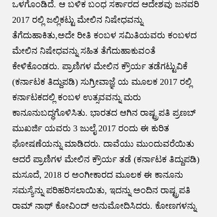
ಒಳಗೊಂಡಿದೆ. ಆ ಬಳಿಕ ಬಂಧ ಸರ್ಕಾರದ ಆದೇಶವು ಜನವರಿ
2017 ರಲ್ಲಿ ಜಲ್ಲಿಕಟ್ಟು ಮೇಲಿನ ನಿಷೇಧವನ್ನು
ತೆಗೆದುಹಾಕಿತು,ಅದೇ ರೀತಿ ಕಂಬಳ ಸಮಿತಿಯವರು ಕಂಬಳದ
ಮೇಲಿನ ನಿಷೇಧವನ್ನು ಸಹಿತ ತೆಗೆದುಹಾಕುವಂತೆ
ಕೇಳಿಕೊಂಡರು. ಪ್ರಾಣಿಗಳ ಮೇಲಿನ ಕ್ರೌರ್ಯ ತಡೆಗಟ್ಟುವಿಕೆ
(ಕರ್ನಾಟಕ ತಿದ್ದುಪಡಿ) ಸುಗ್ರೀವಾಜ್ಞೆ ಯ ಮೂಲಕ 2017 ರಲ್ಲಿ
ಕರ್ನಾಟಕದಲ್ಲಿ ಕಂಬಳ ಉತ್ಸವವನ್ನು ಮರು
ಕಾನೂನುಬದ್ಧಗೊಳಿಸಿತು. ಭಾರತದ ಆಗಿನ ರಾಷ್ಟ್ರಪತಿ ಪ್ರಣಬ್
ಮುಖರ್ಜಿ ಯವರು 3 ಜುಲೈ 2017 ರಂದು ಈ ಕುರಿತ
ಘೋಷಣೆಯನ್ನು ಮಾಡಿದರು. ದಾವೆಯು ಮುಂದುವರೆಯಿತು
ಆದರೆ ಪ್ರಾಣಿಗಳ ಮೇಲಿನ ಕ್ರೌರ್ಯ ತಡೆ (ಕರ್ನಾಟಕ ತಿದ್ದುಪಡಿ)
ಮಸೂದೆ, 2018 ರ ಅಂಗೀಕಾರದ ಮೂಲಕ ಈ ಕಾನೂನು
ಸಮಸ್ಯೆನ್ನು ಪರಿಹರಿಸಲಾಯಿತು, ಇದನ್ನು ಅಂದಿನ ರಾಷ್ಟ್ರಪತಿ
ರಾಮ್ ನಾಥ್ ಕೋವಿಂದ್ ಅನುಮೋದಿಸಿದರು. ಕೋಣಗಳನ್ನು