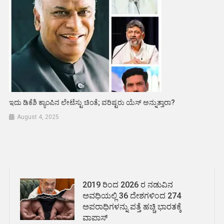
ಇದು ಡಿಕೆಶಿ ಕ್ಯಾಂಪಿನ ಲೇಟೆಸ್ಟು ಚಿಂತೆ; ವರಿಷ್ಟರು ಯೆಸ್ ಅನ್ನುತ್ತಾರಾ?
August 4, 2025
2019 ರಿಂದ 2026 ರ ನಡುವಿನ
ಅವಧಿಯಲ್ಲಿ 36 ದೇಶಗಳಿಂದ 274
ಅಪರಾಧಿಗಳನ್ನು ಪತ್ತೆ ಹಚ್ಚಿ ಭಾರತಕ್ಕೆ
ವಾಪಾಸ್