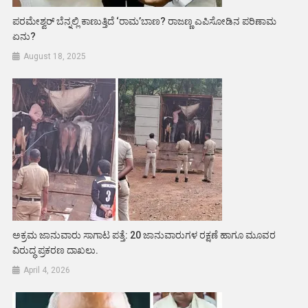
ಪರಮೇಶ್ವರ್ ಬೆನ್ನಲ್ಲಿ ಕಾಣುತ್ತಿದೆ ‘ರಾಮ’ಬಾಣ? ರಾಜಣ್ಣ ಎಪಿಸೋಡಿನ ಪರಿಣಾಮ
ಏನು?
August 18, 2025
ಅಕ್ರಮ ಜಾನುವಾರು ಸಾಗಾಟ ಪತ್ತೆ: 20 ಜಾನುವಾರುಗಳ ರಕ್ಷಣೆ ಹಾಗೂ ಮೂವರ
ವಿರುದ್ಧ ಪ್ರಕರಣ ದಾಖಲು.
April 4, 2026