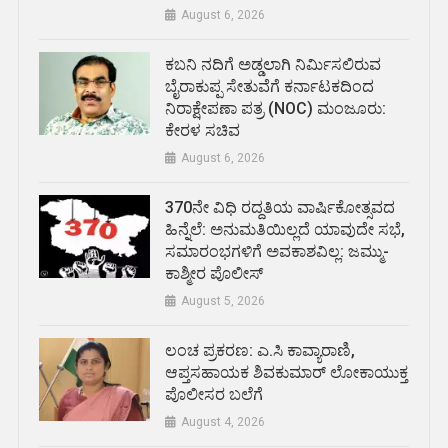
August 6, 2026
ಕಬನಿ ನದಿಗೆ ಅಡ್ಡಲಾಗಿ ನಿರ್ಮಿಸಲಿರುವ
ಬೈರಾಕುಪ್ಪ ಸೇತುವೆಗೆ ಕರ್ನಾಟಕದಿಂದ
ನಿರಾಕ್ಷೇಪಣಾ ಪತ್ರ (NOC) ಮಂಜೂರು:
ಕೇರಳ ಸಚಿವ
August 6, 2026
370ನೇ ವಿಧಿ ರದ್ದತಿಯ ವಾರ್ಷಿಕೋತ್ಸವದ
ಹಿನ್ನೆಲೆ: ಅನುಮತಿಯಿಲ್ಲದೆ ಯಾವುದೇ ಸಭೆ,
ಸಮಾರಂಭಗಳಿಗೆ ಅವಕಾಶವಿಲ್ಲ: ಜಮ್ಮು-
ಕಾಶ್ಮೀರ ಪೊಲೀಸ್
August 5, 2026
ಲಂಚ ಪ್ರಕರಣ: ಎ.ಸಿ ಕಾವ್ಯಾರಾಣಿ,
ಆಪ್ತಸಹಾಯಕ ಶಿವಕುಮಾರ್‌ ಲೋಕಾಯುಕ್ತ
ಪೊಲೀಸರ ಬಲೆಗೆ
August 4, 2026