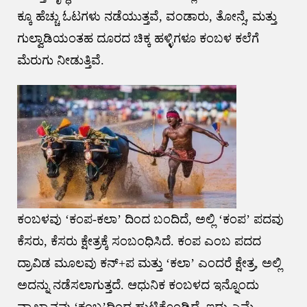
ಕ್ಕೂ ಹೆಚ್ಚು ಓಟಗಳು ನಡೆಯುತ್ತವೆ, ವಂಡಾರು, ತೋನ್ಸೆ, ಮತ್ತು
ಗುಲ್ವಾಡಿಯಂತಹ ದೂರದ ಚಿಕ್ಕ ಹಳ್ಳಿಗಳೂ ಕಂಬಳ ಕಲೆಗೆ
ಮೆರುಗು ನೀಡುತ್ತಿವೆ.
ಕಂಬಳವು ‘ಕಂಪ-ಕಲಾ’ ದಿಂದ ಬಂದಿದೆ, ಅಲ್ಲಿ ‘ಕಂಪ’ ಪದವು
ಕೆಸರು, ಕೆಸರು ಕ್ಷೇತ್ರಕ್ಕೆ ಸಂಬಂಧಿಸಿದೆ. ಕಂಪ ಎಂಬ ಪದದ
ದ್ರಾವಿಡ ಮೂಲವು ಕನ್+ಪ ಮತ್ತು ‘ಕಲಾ’ ಎಂದರೆ ಕ್ಷೇತ್ರ, ಅಲ್ಲಿ
ಅದನ್ನು ನಡೆಸಲಾಗುತ್ತದೆ. ಆಧುನಿಕ ಕಂಬಳದ ಇನ್ನೊಂದು