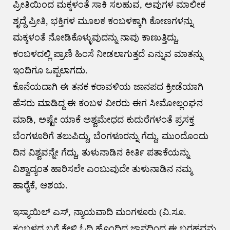
ಪ್ರೀತಿಯಿಂದ ಮಕ್ಕಳಂತೆ ಸಾಕಿ ಸಲಹುವ, ಅವುಗಳ ಮಾಲೀಕ
ಶೃದ್ದೆ ಪ್ರೀತಿ, ಭಕ್ತಿಗಳ ಮೂಲಕ ಕಂಬಳಕ್ಕಾಗಿ ಕೋಣಗಳನ್ನು
ಮಕ್ಕಳಂತೆ ನೋಡಿಕೊಳ್ಳುವುದನ್ನು ನಾವು ಕಾಣುತ್ತಿದ್ದು,
ಕಂಬಳದಲ್ಲಿ ಪ್ರಾಣಿ ಹಿಂಸೆ ನೀಡಲಾಗುತ್ತದೆ ಎನ್ನುವ ಮಾತನ್ನು
ಇಂದಿಗೂ ಒಪ್ಪಲಾಗದು.
ಕೊನೆಯದಾಗಿ ಈ ತನಕ ಕರಾವಳಿಯ ಜಾನಪದ ಕ್ರೀಡೆಯಾಗಿ
ಹೆಸರು ಮಾಡಿದ್ದ ಈ ಕಂಬಳ ವೀರರು ಈಗ ಸೀಮೋಲ್ಲಂಘನ
ಮಾಡಿ, ಅಷ್ಟೇ ಯಾಕೆ ಅಶ್ವಮೇಧದ ಕುದುರೆಗಳಂತೆ ಪ್ರಸಕ್ತ
ಬೆಂಗಳೂರಿಗೆ ತಲುಪಿದ್ದು, ಬೆಂಗಳೂರನ್ನು ಗೆದ್ದು, ಮುಂದೊಂದು
ದಿನ ವಿಶ್ವವನ್ನೇ ಗೆದ್ದು, ತುಳುನಾಡಿನ ಕೀರ್ತಿ ಪತಾಕೆಯನ್ನು
ವಿಶ್ವಾದ್ಯಂತ ಹಾರಿಸಲೇ ಎಂಬುವುದೇ ತುಳುನಾಡಿನ ನಮ್ಮ
ಹಾರೈಕೆ, ಆಶಯ.
ಇಸ್ಮಾಯಿಲ್ ಎಸ್, ನ್ಯಾಯವಾದಿ ಮಂಗಳೂರು (ವಿ.ಸೂ.
ಕಂಬಳದ ಬಗ್ಗೆ ಕೇಳಿ ಓದಿ ಹೊಂದಿದ್ದ ಜ್ಞಾನದಿಂದ ಈ ಬರಹವನ್ನು