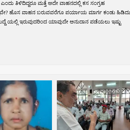
ಎಂದು ತಿಳಿದಿದ್ದರೂ ಮತ್ತೆ ಅದೇ ವಾಹನದಲ್ಲಿ ಕಸ ಸಂಗ್ರಹ
ವಲ್ಲವೇ? ಹೊಸ ವಾಹನ ಬರುವವರೆಗೂ ಪರ್ಯಾಯ ಮಾರ್ಗ ಕಂಡು ಹಿಡಿದ
ೀಕರ್ ಹುದ್ದೆ ಯಲ್ಲಿ ಇರುವುದರಿಂದ ಯಾವುದೇ ಅನುದಾನ ಪಡೆಯಲು ಇಷ್ಟು