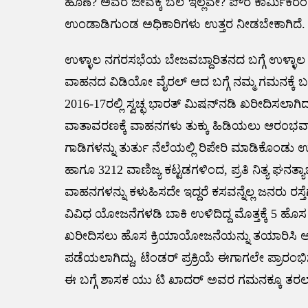
ಹೊಣೆ? ಅವರ ಜೀವಕ್ಕೆ ಬೆಲೆ ಇಲ್ಲವೇ? ಪೌರ ಕಾರ್ಮಿ
ಉಂಡಾಡಿಗುಂಡ ಅಧಿಕಾರಿಗಳು ಉತ್ತರ ನೀಡಬೇಕಾಗಿದೆ.
ಉಳ್ಳಾಲ ನಗರಸಭೆಯ ಬೇಜವಬ್ದಾರಿತನದ ಬಗ್ಗೆ ಉಳ್ಳಾಲ 
ವಾಹನದ ವಿಡಿಯೋ ವೈರಲ್ ಆದ ಬಗ್ಗೆ ನಮ್ಮ ಗಮನಕ್ಕೆ ಬ
2016-17ರಲ್ಲಿ ಸ್ವಚ್ಛ ಭಾರತ್ ಮಿಷನ್‌ನಡಿ ಖರೀದಿಸಲಾಗ
ವಾತಾವರಣಕ್ಕೆ ವಾಹನಗಳು ತುಕ್ಕು ಹಿಡಿಯಲು ಆರಂಭವಾಗಿದ್
ಗಾಡಿಗಳನ್ನು ತುರ್ತು ನೆಲೆಯಲ್ಲಿ ರಿಪೇರಿ ಮಾಡಿಕೊಂಡು 
ಹಾಗೂ 3212 ವಾಣಿಜ್ಯ ಕಟ್ಟಡಗಳಿಂದ, ಪ್ರತಿ ನಿತ್ಯ ಘನತ್ಯ
ವಾಹನಗಳನ್ನು ಕಳುಹಿಸದೇ ಇದ್ದರೆ ಕಸವನ್ನೆಲ್ಲ ಜನರು ರಸ್ತೆಗ
ವಿವಿಧ ಯೋಜನೆಗಳಡಿ ಬಾಕಿ ಉಳಿದಿದ್ದ ಮೊತ್ತಕ್ಕೆ 5 ಹೊ
ಖರೀದಿಸಲು ಹೊಸ ಕ್ರಿಯಾಯೋಜನೆಯನ್ನು ತಯಾರಿಸಿ 
ಪಡೆಯಲಾಗಿದ್ದು, ಟೆಂಡರ್ ಪ್ರಕ್ರಿಯೆ ಈಗಾಗಲೇ ಪ್ರಾರಂಭ
ಈ ಬಗ್ಗೆ ಶಾಸಕ ಯು ಟಿ ಖಾದರ್ ಅವರ ಗಮನಕ್ಕೂ ತರಲಾಗಿದೆ