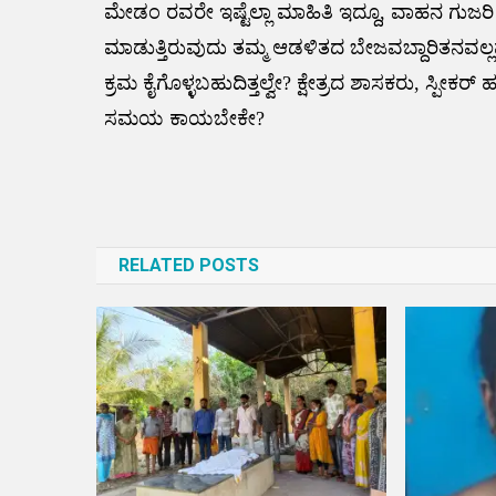
ಮೇಡಂ ರವರೇ ಇಷ್ಟೆಲ್ಲಾ ಮಾಹಿತಿ ಇದ್ದೂ, ವಾಹನ ಗುಜರಿ 
ಮಾಡುತ್ತಿರುವುದು ತಮ್ಮ ಆಡಳಿತದ ಬೇಜವಬ್ದಾರಿತನ
ಕ್ರಮ ಕೈಗೊಳ್ಳಬಹುದಿತ್ತಲ್ವೇ? ಕ್ಷೇತ್ರದ ಶಾಸಕರು, ಸ್ಪ
ಸಮಯ ಕಾಯಬೇಕೇ?
Post
navigation
RELATED POSTS