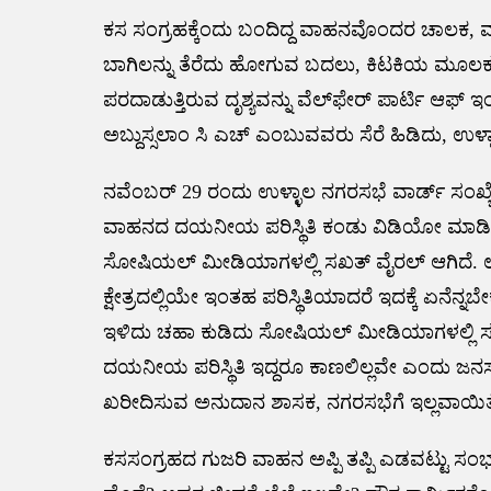
ಕಸ ಸಂಗ್ರಹಕ್ಕೆಂದು ಬಂದಿದ್ದ ವಾಹನವೊಂದರ ಚಾ
ಬಾಗಿಲನ್ನು ತೆರೆದು ಹೋಗುವ ಬದಲು, ಕಿಟಕಿಯ ಮೂಲಕ 
ಪರದಾಡುತ್ತಿರುವ ದೃಶ್ಯವನ್ನು ವೆಲ್‌ಫೇರ್ ಪಾರ್ಟಿ 
ಅಬ್ದುಸ್ಸಲಾಂ ಸಿ ಎಚ್ ಎಂಬುವವರು ಸೆರೆ ಹಿಡಿದು, ಉಳ್
ನವೆಂಬರ್ 29 ರಂದು ಉಳ್ಳಾಲ ನಗರಸಭೆ ವಾರ್ಡ್ ಸಂಖ್ಯೆ 
ವಾಹನದ ದಯನೀಯ ಪರಿಸ್ಥಿತಿ ಕಂಡು ವಿಡಿಯೋ ಮಾಡಿ ಸಾ
ಸೋಷಿಯಲ್ ಮೀಡಿಯಾಗಳಲ್ಲಿ ಸಖತ್ ವೈರಲ್ ಆಗಿದೆ. ಉಳ್ಳ
ಕ್ಷೇತ್ರದಲ್ಲಿಯೇ ಇಂತಹ ಪರಿಸ್ಥಿತಿಯಾದರೆ ಇದಕ್ಕೆ ಏನೆನ್ನಬ
ಇಳಿದು ಚಹಾ ಕುಡಿದು ಸೋಷಿಯಲ್ ಮೀಡಿಯಾಗಳಲ್ಲಿ ಸರಳ
ದಯನೀಯ ಪರಿಸ್ಥಿತಿ ಇದ್ದರೂ ಕಾಣಲಿಲ್ಲವೇ ಎಂದು ಜನಸಾಮಾ
ಖರೀದಿಸುವ ಅನುದಾನ ಶಾಸಕ, ನಗರಸಭೆಗೆ ಇಲ್ಲವಾಯಿತೇ ಅನ್
ಕಸಸಂಗ್ರಹದ ಗುಜರಿ ವಾಹನ ಅಪ್ಪಿ ತಪ್ಪಿ ಎಡವಟ್ಟು ಸಂ