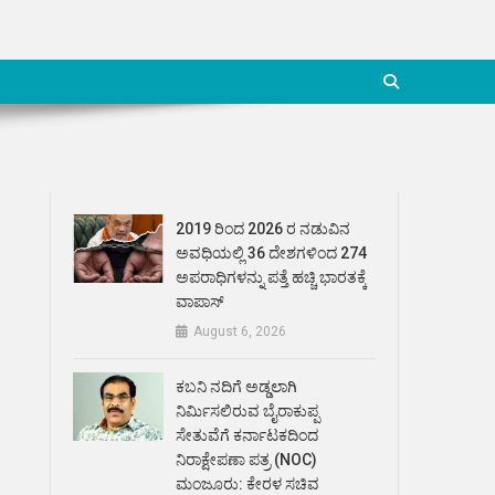
2019 ರಿಂದ 2026 ರ ನಡುವಿನ
ಅವಧಿಯಲ್ಲಿ 36 ದೇಶಗಳಿಂದ 274
ಅಪರಾಧಿಗಳನ್ನು ಪತ್ತೆ ಹಚ್ಚಿ ಭಾರತಕ್ಕೆ
ವಾಪಾಸ್
August 6, 2026
ಕಬನಿ ನದಿಗೆ ಅಡ್ಡಲಾಗಿ
ನಿರ್ಮಿಸಲಿರುವ ಬೈರಾಕುಪ್ಪ
ಸೇತುವೆಗೆ ಕರ್ನಾಟಕದಿಂದ
ನಿರಾಕ್ಷೇಪಣಾ ಪತ್ರ (NOC)
ಮಂಜೂರು: ಕೇರಳ ಸಚಿವ