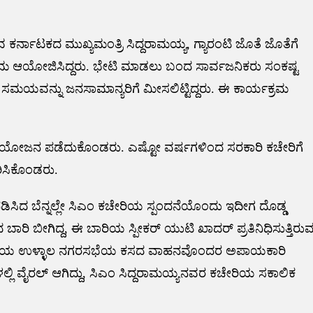
ಕರ್ನಾಟಕದ ಮುಖ್ಯಮಂತ್ರಿ ಸಿದ್ದರಾಮಯ್ಯ, ಗ್ಯಾರಂಟಿ ಜೊತೆ ಜೊತೆಗೆ
ಮ ಆಯೋಜಿಸಿದ್ದರು. ಭೇಟಿ ಮಾಡಲು ಬಂದ ಸಾರ್ವಜನಿಕರು ಸಂಕಷ್ಟ
 ಸಮಯವನ್ನು ಜನಸಾಮಾನ್ಯರಿಗೆ ಮೀಸಲಿಟ್ಟಿದ್ದರು. ಈ ಕಾರ್ಯಕ್ರಮ
್ರಯೋಜನ ಪಡೆದುಕೊಂಡರು. ಎಷ್ಟೋ ವರ್ಷಗಳಿಂದ ಸರಕಾರಿ ಕಚೇರಿಗೆ
ರಿಸಿಕೊಂಡರು.
ಕ್ತಪಡಿಸಿದ ಬೆನ್ನಲ್ಲೇ ಸಿಎಂ ಕಚೇರಿಯ ಸ್ಪಂದನೆಯೊಂದು ಇದೀಗ ದೊಡ್ಡ
 ಬಾರಿ ಬೀಗಿದ್ದ, ಈ ಬಾರಿಯ ಸ್ಪೀಕರ್ ಯುಟಿ ಖಾದರ್ ಪ್ರತಿನಿಧಿಸುತ್ತಿರು
್ರ ವ್ಯಾಪ್ತಿಯ ಉಳ್ಳಾಲ ನಗರಸಭೆಯ ಕಸದ ವಾಹನವೊಂದರ ಅಪಾಯಕಾರಿ
ಲಿ ವೈರಲ್ ಆಗಿದ್ದು, ಸಿಎಂ ಸಿದ್ದರಾಮಯ್ಯನವರ ಕಚೇರಿಯ ಸಕಾಲಿಕ