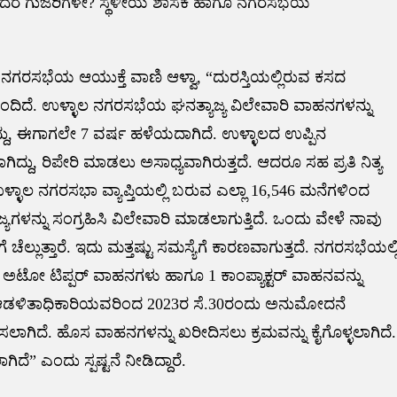
ಕರೆಂದರೆ ಗುಜರಿಗಳೇ? ಸ್ಥಳೀಯ ಶಾಸಕ ಹಾಗೂ ನಗರಸಭೆಯ
ನಗರಸಭೆಯ ಆಯುಕ್ತೆ ವಾಣಿ ಆಳ್ವಾ, “ದುರಸ್ತಿಯಲ್ಲಿರುವ ಕಸದ
ಂದಿದೆ. ಉಳ್ಳಾಲ ನಗರಸಭೆಯ ಘನತ್ಯಾಜ್ಯ ವಿಲೇವಾರಿ ವಾಹನಗಳನ್ನು
ಿದ್ದು, ಈಗಾಗಲೇ 7 ವರ್ಷ ಹಳೆಯದಾಗಿದೆ. ಉಳ್ಳಾಲದ ಉಪ್ಪಿನ
ದು, ರಿಪೇರಿ ಮಾಡಲು ಅಸಾಧ್ಯವಾಗಿರುತ್ತದೆ. ಆದರೂ ಸಹ ಪ್ರತಿ ನಿತ್ಯ
ಉಳ್ಳಾಲ ನಗರಸಭಾ ವ್ಯಾಪ್ತಿಯಲ್ಲಿ ಬರುವ ಎಲ್ಲಾ 16,546 ಮನೆಗಳಿಂದ
ಾಜ್ಯಗಳನ್ನು ಸಂಗ್ರಹಿಸಿ ವಿಲೇವಾರಿ ಮಾಡಲಾಗುತ್ತಿದೆ. ಒಂದು ವೇಳೆ ನಾವು
ೆ ಚೆಲ್ಲುತ್ತಾರೆ. ಇದು ಮತ್ತಷ್ಟು ಸಮಸ್ಯೆಗೆ ಕಾರಣವಾಗುತ್ತದೆ. ನಗರಸಭೆಯಲ್ಲ
ಸ ಅಟೋ ಟಿಪ್ಪರ್ ವಾಹನಗಳು ಹಾಗೂ 1 ಕಾಂಪ್ಯಾಕ್ಟರ್ ವಾಹನವನ್ನು
ಆಡಳಿತಾಧಿಕಾರಿಯವರಿಂದ 2023ರ ಸೆ.30ರಂದು ಅನುಮೋದನೆ
ಿಸಲಾಗಿದೆ. ಹೊಸ ವಾಹನಗಳನ್ನು ಖರೀದಿಸಲು ಕ್ರಮವನ್ನು ಕೈಗೊಳ್ಳಲಾಗಿದೆ.
” ಎಂದು ಸ್ಪಷ್ಟನೆ ನೀಡಿದ್ದಾರೆ.