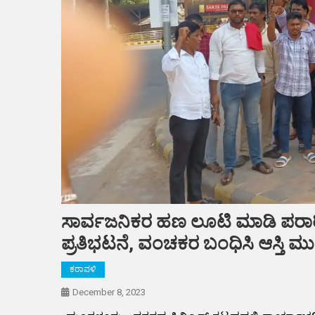
ಸಾರ್ವಜನಿಕರ ಹಣ ಲೂಟಿ ಮಾಡಿ ಪರಾರಿ;
ಪ್ರತಿಭಟನೆ, ವಂಚಕರ ಬಂಧಿಸಿ ಆಸ್ತಿ ಮು
ಕರಾವಳಿ
December 8, 2023