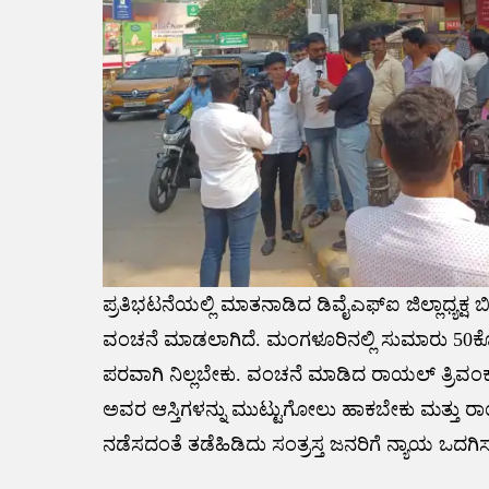
ಪ್ರತಿಭಟನೆಯಲ್ಲಿ ಮಾತನಾಡಿದ ಡಿವೈಎಫ್ಐ ಜಿಲ್ಲಾಧ್ಯಕ್
ವಂಚನೆ ಮಾಡಲಾಗಿದೆ. ಮಂಗಳೂರಿನಲ್ಲಿ ಸುಮಾರು 50ಕ
ಪರವಾಗಿ ನಿಲ್ಲಬೇಕು. ವಂಚನೆ ಮಾಡಿದ ರಾಯಲ್ ತ್ರಿವಂ
ಅವರ ಆಸ್ತಿಗಳನ್ನು ಮುಟ್ಟುಗೋಲು ಹಾಕಬೇಕು ಮತ್ತು ರಾ
ನಡೆಸದಂತೆ ತಡೆಹಿಡಿದು ಸಂತ್ರಸ್ತ ಜನರಿಗೆ ನ್ಯಾಯ ಒದಗಿ