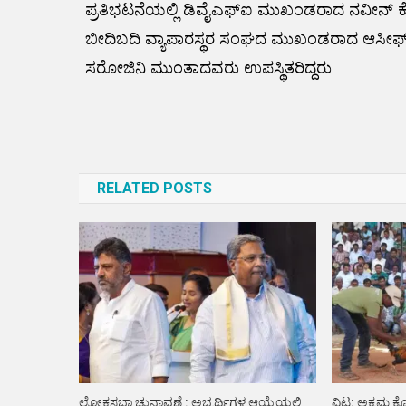
ಪ್ರತಿಭಟನೆಯಲ್ಲಿ ಡಿವೈಎಫ್ಐ ಮುಖಂಡರಾದ ನವೀನ್ ಕೊಂಚ
ಬೀದಿಬದಿ ವ್ಯಾಪಾರಸ್ಥರ ಸಂಘದ ಮುಖಂಡರಾದ ಆಸೀಫ
ಸರೋಜಿನಿ ಮುಂತಾದವರು ಉಪಸ್ಥಿತರಿದ್ದರು
Post
navigation
RELATED POSTS
ಲೋಕಸಭಾ ಚುನಾವಣೆ : ಅಭ್ಯರ್ಥಿಗಳ ಆಯ್ಕೆಯಲ್ಲಿ
ವಿಟ್ಲ: ಅಕ್ರಮ ಕ