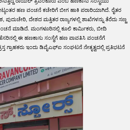
ಸುತ್ತಿದ್ದ ರಾಯಲ್ ತ್ರಿವಂಕೂರು ಎಂಬ ಹಣಕಾಸು ಸಂಸ್ಥೆಯು
ೋಟ್ಯಂತರ ಹಣ ವಂಚನೆ ಕಚೇರಿಗೆ ಬೀಗ ಹಾಕಿ ಪರಾರಿಯಾಗಿದೆ. ರೈತರ
 ಪುದುಚೇರಿ, ದೇಶದ ಮತ್ತಿತರ ರಾಜ್ಯಗಳಲ್ಲಿ ಶಾಖೆಗಳನ್ನು ತೆರೆದು ಸಣ್ಣ
ನೆ ಮಾಡಿದೆ. ಮಂಗಳೂರಿನಲ್ಲಿ ಕೂಲಿ ಕಾರ್ಮಿಕರು, ಬೀದಿ
್ಮಿಯ ಹೆಸರಿನಲ್ಲಿ ಈ ಹಣಕಾಸು ಸಂಸ್ಥೆಗೆ ಹಣ ಪಾವತಿಸಿ ವಂಚನೆಗೆ
ಸ್ತ ಗ್ರಾಹಕರು ಇಂದು ಡಿವೈಎಫ್ಐ ಸಂಘಟನೆ ನೇತೃತ್ವದಲ್ಲಿ ಪ್ರತಿಭಟನೆ