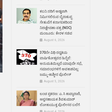
ಕಬನಿ ನದಿಗೆ ಅಡ್ಡಲಾಗಿ
ನಿರ್ಮಿಸಲಿರುವ ಬೈರಾಕುಪ್ಪ
ಸೇತುವೆಗೆ ಕರ್ನಾಟಕದಿಂದ
ನಿರಾಕ್ಷೇಪಣಾ ಪತ್ರ (NOC)
ಮಂಜೂರು: ಕೇರಳ ಸಚಿವ
August 6, 2026
370ನೇ ವಿಧಿ ರದ್ದತಿಯ
ವಾರ್ಷಿಕೋತ್ಸವದ ಹಿನ್ನೆಲೆ:
ಅನುಮತಿಯಿಲ್ಲದೆ ಯಾವುದೇ ಸಭೆ,
ಸಮಾರಂಭಗಳಿಗೆ ಅವಕಾಶವಿಲ್ಲ:
ಜಮ್ಮು-ಕಾಶ್ಮೀರ ಪೊಲೀಸ್
August 5, 2026
ಲಂಚ ಪ್ರಕರಣ: ಎ.ಸಿ ಕಾವ್ಯಾರಾಣಿ,
ಆಪ್ತಸಹಾಯಕ ಶಿವಕುಮಾರ್‌
ಲೋಕಾಯುಕ್ತ ಪೊಲೀಸರ ಬಲೆಗೆ
August 4, 2026