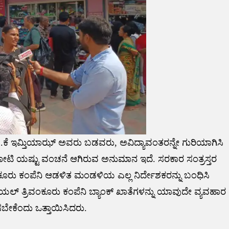
ಷ ಬಿ.ಕೆ ಇಮ್ತಿಯಾಝ್ ಅವರು ಬಡವರು, ಅವಿದ್ಯಾವಂತರನ್ನೇ ಗುರಿಯಾಗಿಸಿ
ೋಟಿ ಯಷ್ಟು ವಂಚನೆ ಆಗಿರುವ ಅನುಮಾನ ಇದೆ. ಸರಕಾರ ಸಂತ್ರಸ್ತರ
ಕೂರು ಕಂಪೆನಿ ಆಡಳಿತ ಮಂಡಳಿಯ ಎಲ್ಲ ನಿರ್ದೇಶಕರನ್ನು ಬಂಧಿಸಿ
ಯಲ್ ತ್ರಿವಂಕೂರು ಕಂಪೆನಿ ಬ್ಯಾಂಕ್ ಖಾತೆಗಳನ್ನು ಯಾವುದೇ ವ್ಯವಹಾರ
ಸಬೇಕೆಂದು ಒತ್ತಾಯಿಸಿದರು.