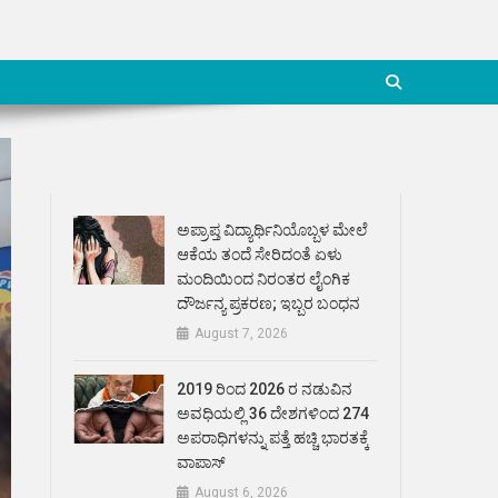
ಅಪ್ರಾಪ್ತ ವಿದ್ಯಾರ್ಥಿನಿಯೊಬ್ಬಳ ಮೇಲೆ
ಆಕೆಯ ತಂದೆ ಸೇರಿದಂತೆ ಏಳು
ಮಂದಿಯಿಂದ ನಿರಂತರ ಲೈಂಗಿಕ
ದೌರ್ಜನ್ಯ ಪ್ರಕರಣ; ಇಬ್ಬರ ಬಂಧನ
August 7, 2026
2019 ರಿಂದ 2026 ರ ನಡುವಿನ
ಅವಧಿಯಲ್ಲಿ 36 ದೇಶಗಳಿಂದ 274
ಅಪರಾಧಿಗಳನ್ನು ಪತ್ತೆ ಹಚ್ಚಿ ಭಾರತಕ್ಕೆ
ವಾಪಾಸ್
August 6, 2026