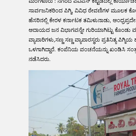
ಮಂಗಳೂರು : ನಗರದ ಪಿವಿಎಸ್ ಕಟ್ಟಡದಲ್ಲಿ ಕಾರ್ಯಾಚರಿ
ಸಾರ್ವಜನಿಕರಿಂದ ಪಿಗ್ಮಿ, ವಿವಿಧ ಠೇವಣಿಗಳ ಮೂಲಕ ಕ
ಹೆಸರಿನಲ್ಲಿ ಕೇರಳ ಕರ್ನಾಟಕ ತಮಿಳುನಾಡು, ಆಂಧ್ರಪ್ರದೇಶ,
ಆದಾಯದ ಜನ ವಿಭಾಗವನ್ನೇ ಗುರಿಯಾಗಿಟ್ಟು ಕೊಂಡು ವಂಚ
ವ್ಯಾಪಾರಿಗಳು,ಸಣ್ಣ ಸಣ್ಣ ವ್ಯಾಪಾರಸ್ಥರು ಪ್ರತಿನಿತ್ಯ ಪಿಗ
ಒಳಗಾಗಿದ್ದಾರೆ. ಕಂಪೆನಿಯ ವಂಚನೆಯನ್ನು ಖಂಡಿಸಿ ಸಂತ್ರ
ನಡೆಸಿದರು.