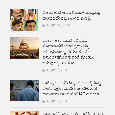
ವಿಜಯೇಂದ್ರ ಅವರ ರಿಯಲ್ ಪ್ರಾಬ್ಲಮ್ಮು;
ಡಾ.ಮಹದೇವಪ್ಪ ಜಪಿಸಿದ ಮಂತ್ರ
August 10, 2026
ಪೂರ್ಣ ಹಣ ಪಾವತಿಸದಿದ್ದರೂ
ನೋಂದಾವಣಿಯಾದ ಕ್ರಯ ಪತ್ರ
ಅಸಿಂಧುವಾಗಲ್ಲ, ಕ್ರಯಪತ್ರವನ್ನೇ
ಅನೂರ್ಜಿತಗೊಳಿಸುವಂತೆ ಕೋರಲು
ಬರುವುದಿಲ್ಲ: ಸು. ಕೋ
August 9, 2026
ಪಾಕಿಸ್ತಾನದ ‘ಹನಿ ಟ್ರ್ಯಾಪ್’ ಜಾಲಕ್ಕೆ ಬಿದ್ದು,
ದೇಶದ ರಕ್ಷಣಾ ಮಾಹಿತಿ ಹಂಚಿಕೊಂಡ
ಭಾರತೀಯ ವಾಯುಸೇನೆ IAF ಅಧಿಕಾರಿ
August 9, 2026
ಲಾಭಾಂಶ ನೀಡುವುದಾಗಿ ನಂಬಿಸಿ ನೂರಾರು