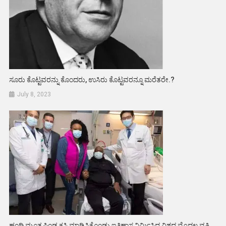
ಸೂರು ಕೊಟ್ಟವರನ್ನು ಕೊಂದರು, ಉಸಿರು ಕೊಟ್ಟವರನ್ನೂ ಮರೆತರೇ.?
July 8, 2023
ಹಂದಿ ಮೂತ್ರಪಿಂಡ ಕಸಿ ಮಾಡಿಸಿಕೊಂಡು ಇತಿಹಾಸ ನಿರ್ಮಿಸಿದ್ದ ವಿಶ್ವದ ಮೊದಲ ವ್ಯಕ್ತಿ