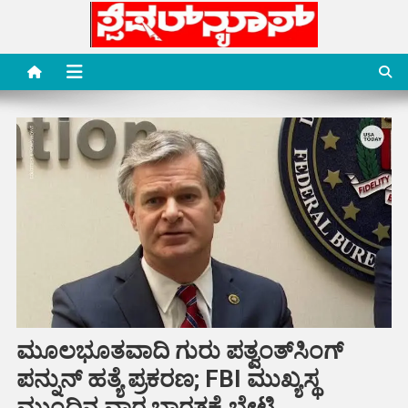
Skip
to
content
Special News Media
Special News Media
ಮೂಲಭೂತವಾದಿ ಗುರು ಪತ್ವಂತ್‌ಸಿಂಗ್‌
ಪನ್ನುನ್ ಹತ್ಯೆ ಪ್ರಕರಣ; FBI ಮುಖ್ಯಸ್ಥ
ಮುಂದಿನ ವಾರ ಭಾರತಕ್ಕೆ ಭೇಟಿ