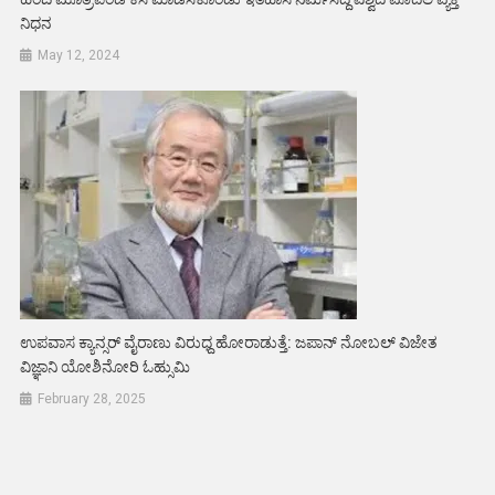
ನಿಧನ
May 12, 2024
ಉಪವಾಸ ಕ್ಯಾನ್ಸರ್ ವೈರಾಣು ವಿರುಧ್ದ ಹೋರಾಡುತ್ತೆ: ಜಪಾನ್ ನೋಬಲ್ ವಿಜೇತ
ವಿಜ್ಞಾನಿ ಯೋಶಿನೋರಿ ಓಹ್ಸುಮಿ
February 28, 2025