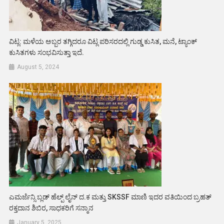
ವಿಟ್ಲ: ಮಳೆಯ ಅಬ್ಬರ ತಗ್ಗಿದರೂ ವಿಟ್ಲ ಪರಿಸರದಲ್ಲಿ ಗುಡ್ಡ ಕುಸಿತ, ಮನೆ, ಟ್ಯಾಂಕ್
ಕುಸಿತಗಳು ಸಂಭವಿಸುತ್ತಾ ಇದೆ.
August 5, 2024
ಎಮರ್ಜೆನ್ಸಿ ಬ್ಲಡ್ ಹೆಲ್ಪ್ ಲೈನ್ ದ.ಕ ಮತ್ತು SKSSF ಮಾಣಿ ಇದರ ವತಿಯಿಂದ ಬ್ರಹತ್
ರಕ್ತದಾನ ಶಿಬಿರ, ಸಾಧಕರಿಗೆ ಸನ್ಮಾನ
January 5, 2025