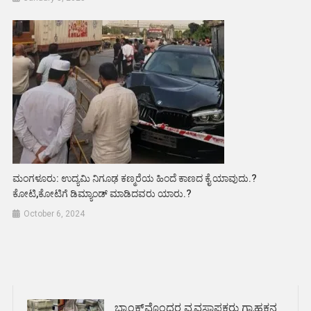
ಮಂಗಳೂರು: ಉದ್ಯಮಿ ನಿಗೂಢ ಕಣ್ಮರೆಯ ಹಿಂದೆ ಕಾಣದ ಕೈ ಯಾವುದು.?
ಕೋಟಿ,ಕೋಟಿಗೆ ಡಿಮ್ಯಾಂಡ್ ಮಾಡಿದವರು ಯಾರು.?
October 6, 2024
ಬ್ಯಾಂಕ್‌ವೊಂದರ ವ್ಯವಸ್ಥಾಪಕರು ಗ್ರಾಹಕನ