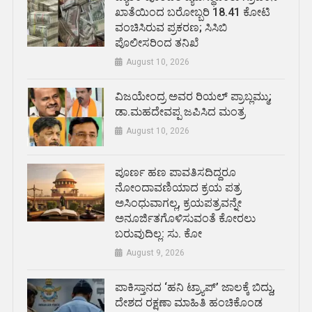
ಖಾತೆಯಿಂದ ಬರೋಬ್ಬರಿ 18.41 ಕೋಟಿ
ವಂಚಿಸಿರುವ ಪ್ರಕರಣ; ಸಿಸಿಬಿ
ಪೊಲೀಸರಿಂದ ತನಿಖೆ
August 10, 2026
ವಿಜಯೇಂದ್ರ ಅವರ ರಿಯಲ್ ಪ್ರಾಬ್ಲಮ್ಮು;
ಡಾ.ಮಹದೇವಪ್ಪ ಜಪಿಸಿದ ಮಂತ್ರ
August 10, 2026
ಪೂರ್ಣ ಹಣ ಪಾವತಿಸದಿದ್ದರೂ
ನೋಂದಾವಣಿಯಾದ ಕ್ರಯ ಪತ್ರ
ಅಸಿಂಧುವಾಗಲ್ಲ, ಕ್ರಯಪತ್ರವನ್ನೇ
ಅನೂರ್ಜಿತಗೊಳಿಸುವಂತೆ ಕೋರಲು
ಬರುವುದಿಲ್ಲ: ಸು. ಕೋ
August 9, 2026
ಪಾಕಿಸ್ತಾನದ ‘ಹನಿ ಟ್ರ್ಯಾಪ್’ ಜಾಲಕ್ಕೆ ಬಿದ್ದು,
ದೇಶದ ರಕ್ಷಣಾ ಮಾಹಿತಿ ಹಂಚಿಕೊಂಡ