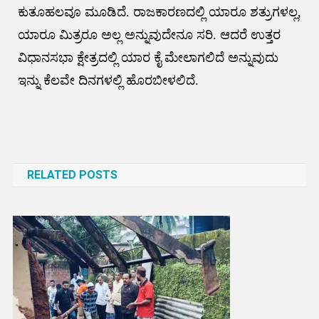
ಕುತೂಹಲವೂ ಮೂಡಿದೆ. ರಾಜಕಾರಣದಲ್ಲಿ ಯಾರೂ ಶತ್ರುಗಳಲ್ಲ,
ಯಾರೂ ಮಿತ್ರರೂ ಅಲ್ಲ ಅನ್ನುವುದೇನೂ ಸರಿ. ಆದರೆ ಉತ್ತರ
ವಿಧಾನಸಭಾ ಕ್ಷೇತ್ರದಲ್ಲಿ ಯಾರ ಕೈ ಮೇಲಾಗಲಿದೆ ಅನ್ನುವುದು
ಇನ್ನು ಕೆಲವೇ ದಿನಗಳಲ್ಲಿ ಹೊರಬೀಳಲಿದೆ.
Post
navigation
RELATED POSTS