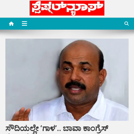
Skip
to
content
Special News Media
Special News Media
ಸೌದಿಯಲ್ಲೇ ‘ಗಾಳ’.. ಬಾವಾ ಕಾಂಗ್ರೆಸ್