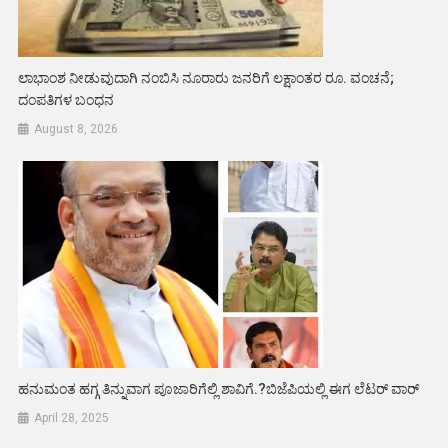
ಲಾಭಾಂಶ ನೀಡುವುದಾಗಿ ನಂಬಿಸಿ ನೂರಾರು ಜನರಿಗೆ ಲಕ್ಷಾಂತರ ರೂ. ವಂಚನೆ;
ದಂಪತಿಗಳ ಬಂಧನ
August 8, 2026
ಹನುಮಂತ ಹಗ್ಗ ತಿನ್ನುವಾಗ ಪೂಜಾರಿಗೆಲ್ಲಿ ಶಾವಿಗೆ.?ಬಿಜೆಪಿಯಲ್ಲಿ ಈಗ ಲೆಟರ್ ವಾರ್
April 28, 2025