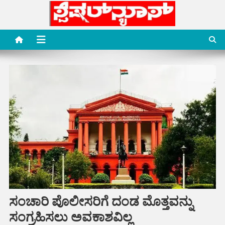
Skip
to
content
Special News Media
Special News Media
ಸಂಚಾರಿ ಪೊಲೀಸರಿಗೆ ದಂಡ ಮೊತ್ತವನ್ನು
ಸಂಗ್ರಹಿಸಲು ಅವಕಾಶವಿಲ್ಲ