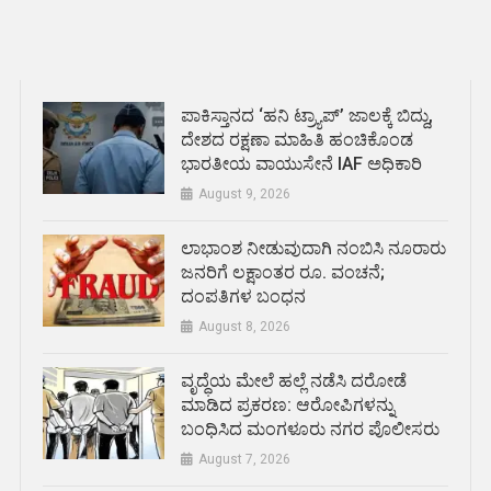
ಪಾಕಿಸ್ತಾನದ ‘ಹನಿ ಟ್ರ್ಯಾಪ್’ ಜಾಲಕ್ಕೆ ಬಿದ್ದು,
ದೇಶದ ರಕ್ಷಣಾ ಮಾಹಿತಿ ಹಂಚಿಕೊಂಡ
ಭಾರತೀಯ ವಾಯುಸೇನೆ IAF ಅಧಿಕಾರಿ
August 9, 2026
ಲಾಭಾಂಶ ನೀಡುವುದಾಗಿ ನಂಬಿಸಿ ನೂರಾರು
ಜನರಿಗೆ ಲಕ್ಷಾಂತರ ರೂ. ವಂಚನೆ;
ದಂಪತಿಗಳ ಬಂಧನ
August 8, 2026
ವೃದ್ಧೆಯ ಮೇಲೆ ಹಲ್ಲೆ ನಡೆಸಿ ದರೋಡೆ
ಮಾಡಿದ ಪ್ರಕರಣ: ಆರೋಪಿಗಳನ್ನು
ಬಂಧಿಸಿದ ಮಂಗಳೂರು ನಗರ ಪೊಲೀಸರು
August 7, 2026