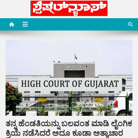
Skip
to
content
Special News Media
Special News Media
ತನ್ನ ಹೆಂಡತಿಯನ್ನು ಬಲವಂತ ಮಾಡಿ ಲೈಂಗಿಕ
ಕ್ರಿಯೆ ನಡೆಸಿದರೆ ಅದೂ ಕೂಡಾ ಅತ್ಯಾಚಾರ