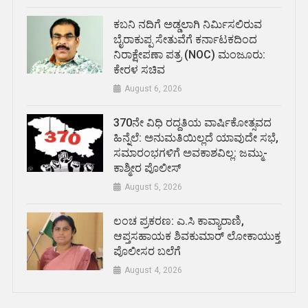
ಕಬನಿ ನದಿಗೆ ಅಡ್ಡಲಾಗಿ ನಿರ್ಮಿಸಲಿರುವ
ಬೈರಾಕುಪ್ಪ ಸೇತುವೆಗೆ ಕರ್ನಾಟಕದಿಂದ
ನಿರಾಕ್ಷೇಪಣಾ ಪತ್ರ (NOC) ಮಂಜೂರು:
ಕೇರಳ ಸಚಿವ
August 6, 2026
370ನೇ ವಿಧಿ ರದ್ದತಿಯ ವಾರ್ಷಿಕೋತ್ಸವದ
ಹಿನ್ನೆಲೆ: ಅನುಮತಿಯಿಲ್ಲದೆ ಯಾವುದೇ ಸಭೆ,
ಸಮಾರಂಭಗಳಿಗೆ ಅವಕಾಶವಿಲ್ಲ: ಜಮ್ಮು-
ಕಾಶ್ಮೀರ ಪೊಲೀಸ್
August 5, 2026
ಲಂಚ ಪ್ರಕರಣ: ಎ.ಸಿ ಕಾವ್ಯಾರಾಣಿ,
ಆಪ್ತಸಹಾಯಕ ಶಿವಕುಮಾರ್‌ ಲೋಕಾಯುಕ್ತ
ಪೊಲೀಸರ ಬಲೆಗೆ
August 4, 2026