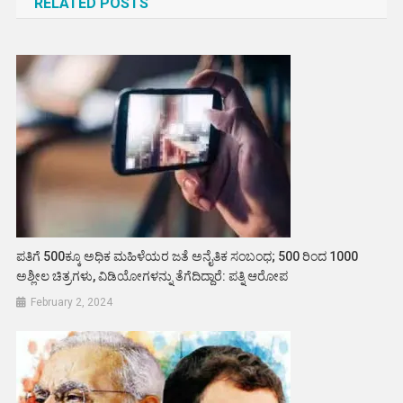
RELATED POSTS
ಪತಿಗೆ 500ಕ್ಕೂ ಅಧಿಕ ಮಹಿಳೆಯರ ಜತೆ ಅನೈತಿಕ ಸಂಬಂಧ; 500 ರಿಂದ 1000
ಅಶ್ಲೀಲ ಚಿತ್ರಗಳು, ವಿಡಿಯೋಗಳನ್ನು ತೆಗೆದಿದ್ದಾರೆ: ಪತ್ನಿ ಆರೋಪ
February 2, 2024