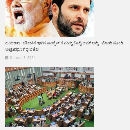
ಹರ್ಯಾಣ: ಚೌಕಾಸಿಗೆ ಇಳಿದ ಕಾಂಗ್ರೆಸ್ ಗೆ ಗುದ್ದು ಕೊಟ್ಟ ಆಮ್ ಆದ್ಮಿ.. ಮೋದಿ ಮೋಡಿ
ಇಲ್ಲದಿದ್ದರೂ ಗೆದ್ದ ಬಿಜೆಪಿ!
October 8, 2024