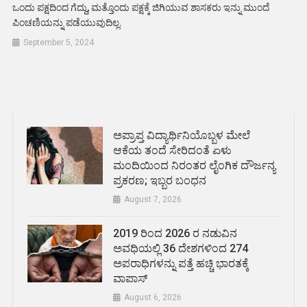
ಒಂದು ಪಕ್ಷದಿಂದ ಗೆದ್ದು, ಮತ್ತೊಂದು ಪಕ್ಷಕ್ಕೆ ಜಿಗಿಯುವ ಶಾಸಕರು ಇನ್ನು ಮುಂದೆ
ಪಿಂಚಣಿಯನ್ನು ಪಡೆಯುವುದಿಲ್ಲ.
September 5, 2024
ಅಪ್ರಾಪ್ತ ವಿದ್ಯಾರ್ಥಿನಿಯೊಬ್ಬಳ ಮೇಲೆ
ಆಕೆಯ ತಂದೆ ಸೇರಿದಂತೆ ಏಳು
ಮಂದಿಯಿಂದ ನಿರಂತರ ಲೈಂಗಿಕ ದೌರ್ಜನ್ಯ
ಪ್ರಕರಣ; ಇಬ್ಬರ ಬಂಧನ
August 7, 2026
2019 ರಿಂದ 2026 ರ ನಡುವಿನ
ಅವಧಿಯಲ್ಲಿ 36 ದೇಶಗಳಿಂದ 274
ಅಪರಾಧಿಗಳನ್ನು ಪತ್ತೆ ಹಚ್ಚಿ ಭಾರತಕ್ಕೆ
ವಾಪಾಸ್
August 6, 2026