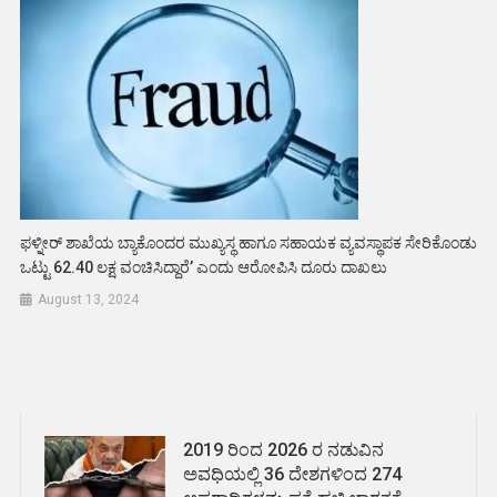
ಫಳ್ನೀರ್‌ ಶಾಖೆಯ ಬ್ಯಾಕೊಂದರ ಮುಖ್ಯಸ್ಥ ಹಾಗೂ ಸಹಾಯಕ ವ್ಯವಸ್ಥಾಪಕ ಸೇರಿಕೊಂಡು
ಒಟ್ಟು 62.40 ಲಕ್ಷ ವಂಚಿಸಿದ್ದಾರೆ’ ಎಂದು ಆರೋಪಿಸಿ ದೂರು ದಾಖಲು
August 13, 2024
2019 ರಿಂದ 2026 ರ ನಡುವಿನ
ಅವಧಿಯಲ್ಲಿ 36 ದೇಶಗಳಿಂದ 274