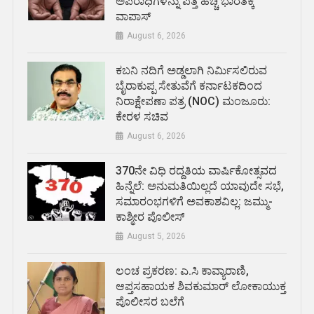
ಅಪರಾಧಿಗಳನ್ನು ಪತ್ತೆ ಹಚ್ಚಿ ಭಾರತಕ್ಕೆ
ವಾಪಾಸ್
August 6, 2026
ಕಬನಿ ನದಿಗೆ ಅಡ್ಡಲಾಗಿ ನಿರ್ಮಿಸಲಿರುವ
ಬೈರಾಕುಪ್ಪ ಸೇತುವೆಗೆ ಕರ್ನಾಟಕದಿಂದ
ನಿರಾಕ್ಷೇಪಣಾ ಪತ್ರ (NOC) ಮಂಜೂರು:
ಕೇರಳ ಸಚಿವ
August 6, 2026
370ನೇ ವಿಧಿ ರದ್ದತಿಯ ವಾರ್ಷಿಕೋತ್ಸವದ
ಹಿನ್ನೆಲೆ: ಅನುಮತಿಯಿಲ್ಲದೆ ಯಾವುದೇ ಸಭೆ,
ಸಮಾರಂಭಗಳಿಗೆ ಅವಕಾಶವಿಲ್ಲ: ಜಮ್ಮು-
ಕಾಶ್ಮೀರ ಪೊಲೀಸ್
August 5, 2026
ಲಂಚ ಪ್ರಕರಣ: ಎ.ಸಿ ಕಾವ್ಯಾರಾಣಿ,
ಆಪ್ತಸಹಾಯಕ ಶಿವಕುಮಾರ್‌ ಲೋಕಾಯುಕ್ತ
ಪೊಲೀಸರ ಬಲೆಗೆ