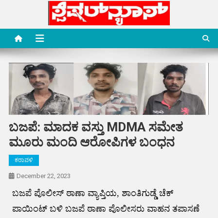
Skip
to
content
Special News Media
Special News Media
ಬಜಪೆ: ಮಾದಕ ವಸ್ತು MDMA ಸಮೇತ
ಮೂರು ಮಂದಿ ಆರೋಪಿಗಳ ಬಂಧನ
ಕರಾವಳಿ
December 22, 2023
ಬಜಪೆ ಪೊಲೀಸ್ ಠಾಣಾ ವ್ಯಾಪ್ತಿಯ, ಶಾಂತಿಗುಡ್ಡೆ ಚೆಕ್
ಪಾಯಿಂಟ್ ಬಳಿ ಬಜಪೆ ಠಾಣಾ ಪೊಲೀಸರು ವಾಹನ ತಪಾಸಣೆ