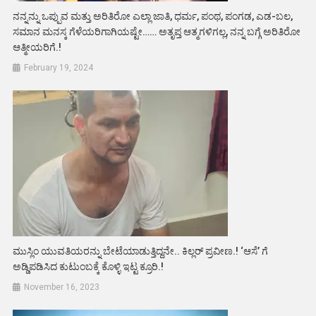
ನನ್ನನ್ನು ಒಪ್ಪುವ ಮತ್ತು ಅರಿತಿರೋ ಎಲ್ಲಾ ಜಾತಿ, ಧರ್ಮ, ಪಂಥ, ಪಂಗಡ, ಎಡ-ಬಲ,
ಸಮಾನ ಮನಸ್ಕ ಗೆಳೆಯರಿಗಾಗಿಯಷ್ಟೇ…… ಅತೃಪ್ತ ಆತ್ಮಗಳಿಗಲ್ಲ, ನನ್ನ ಬಗ್ಗೆ ಅರಿತಿರೋ
ಆತ್ಮೀಯರಿಗೆ.!
February 19, 2024
ಮುಸ್ಲಿಂ ಯುವತಿಯರನ್ನು ಬೇಟೆಯಾಡುತ್ತಿದ್ದನೇ.. ಕಿಲ್ಲರ್ ಪ್ರವೀಣ.! ‘ಆಸೆ’ ಗೆ
ಅಡ್ಡಿಪಡಿಸಿದ ಕುಟುಂಬಕ್ಕೆ ಕೊಳ್ಳಿ ಇಟ್ಟ ಕ್ರೂರಿ.!
November 16, 2023