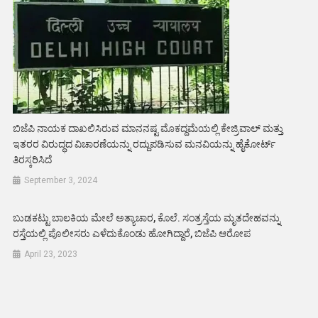
ಬಿಜೆಪಿ ನಾಯಕ ದಾಖಲಿಸಿರುವ ಮಾನನಷ್ಟ ಮೊಕದ್ದಮೆಯಲ್ಲಿ ಕೇಜ್ರಿವಾಲ್ ಮತ್ತು
ಇತರರ ವಿರುದ್ಧದ ವಿಚಾರಣೆಯನ್ನು ರದ್ದುಪಡಿಸುವ ಮನವಿಯನ್ನು ಹೈಕೋರ್ಟ್
ತಿರಸ್ಕರಿಸಿದೆ
September 3, 2024
ಬುಡಕಟ್ಟು ಬಾಲಕಿಯ ಮೇಲೆ ಅತ್ಯಾಚಾರ, ಕೊಲೆ. ಸಂತ್ರಸ್ತೆಯ ಮೃತದೇಹವನ್ನು
ರಸ್ತೆಯಲ್ಲಿ ಪೊಲೀಸರು ಎಳೆದುಕೊಂಡು ಹೋಗಿದ್ದಾರೆ, ಬಿಜೆಪಿ ಆರೋಪ
April 23, 2023