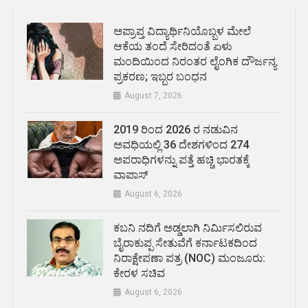
ಅಪ್ರಾಪ್ತ ವಿದ್ಯಾರ್ಥಿನಿಯೊಬ್ಬಳ ಮೇಲೆ
ಆಕೆಯ ತಂದೆ ಸೇರಿದಂತೆ ಏಳು
ಮಂದಿಯಿಂದ ನಿರಂತರ ಲೈಂಗಿಕ ದೌರ್ಜನ್ಯ
ಪ್ರಕರಣ; ಇಬ್ಬರ ಬಂಧನ
August 7, 2026
2019 ರಿಂದ 2026 ರ ನಡುವಿನ
ಅವಧಿಯಲ್ಲಿ 36 ದೇಶಗಳಿಂದ 274
ಅಪರಾಧಿಗಳನ್ನು ಪತ್ತೆ ಹಚ್ಚಿ ಭಾರತಕ್ಕೆ
ವಾಪಾಸ್
August 6, 2026
ಕಬನಿ ನದಿಗೆ ಅಡ್ಡಲಾಗಿ ನಿರ್ಮಿಸಲಿರುವ
ಬೈರಾಕುಪ್ಪ ಸೇತುವೆಗೆ ಕರ್ನಾಟಕದಿಂದ
ನಿರಾಕ್ಷೇಪಣಾ ಪತ್ರ (NOC) ಮಂಜೂರು:
ಕೇರಳ ಸಚಿವ
August 6, 2026