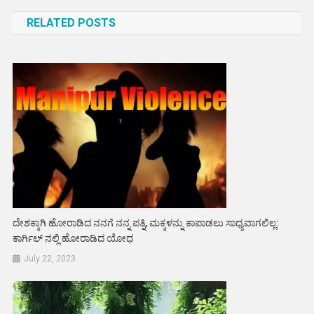
navigation
RELATED POSTS
ದೇಶಕ್ಕಾಗಿ ಹೋರಾಡಿದ ನನಗೆ ನನ್ನ ಪತ್ನಿ, ಮಕ್ಕಳನ್ನು ಕಾಪಾಡಲು ಸಾಧ್ಯವಾಗಲಿಲ್ಲ:
ಕಾರ್ಗಿಲ್ ನಲ್ಲಿ ಹೋರಾಡಿದ ಯೋಧ
July 22, 2023