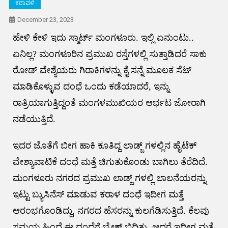
ಕರಾವಳಿ
December 23, 2023
ಹೇಳಿ ಕೇಳಿ ಇದು ಸ್ಮಾರ್ಟ್ ಮಂಗಳೂರು. ಇಲ್ಲಿ ಏನುಂಟು..
ಏನಿಲ್ಲ? ಮಂಗಳೂರಿನ ಪ್ರಮುಖ ರಸ್ತೆಗಳಲ್ಲಿ ಸುತ್ತಾಡಿದರೆ ಸಾಕು
ರೋಡ್ ವೇಶ್ಯೆಯರು ಗಿರಾಕಿಗಳನ್ನು ಕೈ ಸನ್ನೆ ಮೂಲಕ ಸೆಟ್
ಮಾಡಿಕೊಳ್ಳುವ ದಂಧೆ ಒಂದು ಕಡೆಯಾದರೆ, ಇನ್ನು
ರಾತ್ರಿಯಾಗುತ್ತಿದ್ದಂತೆ ಮಂಗಳಮುಖಿಯರ ಆರ್ಭಟ ಜೋರಾಗಿ
ನಡೆಯುತ್ತಿದೆ.
ಇದರ ಜೊತೆಗೆ ಬೀಗ ಹಾಕಿ ಕೂತಿದ್ದ ಲಾಡ್ಜ್ ಗಳಲ್ಲಿನ ಹೈಟೆಕ್
ವೇಶ್ಯಾವಾಟಿಕೆ ದಂಧೆ ಮತ್ತೆ ಚಿಗುತುಕೊಂಡು ಬಾಗಿಲು ತೆರೆದಿದೆ.
ಮಂಗಳೂರು ನಗರದ ಪ್ರಮುಖ ಲಾಡ್ಜ್ ಗಳಲ್ಲಿ ಲಾಲನೆಯರನ್ನು
ಇಟ್ಟು ಬ್ಯುಸಿನೆಸ್ ಮಾಡುವ ಕರಾಳ ದಂಧೆ ಇದೀಗ ಮತ್ತೆ
ಆರಂಭಗೊಂಡಿದ್ದು, ನಗರದ ಹೆಸರನ್ನು ಕುಲಗೆಡಿಸುತ್ತಿದೆ. ಕೆಲವು
ಸಮಯ ಹಿಂದೆ ಈ ದಂಧೆಗೆ ಬ್ರೇಕ್ ಬಿದ್ದಿತ್ತು. ಆದರೆ ಇದೀಗ ಮತ್ತೆ