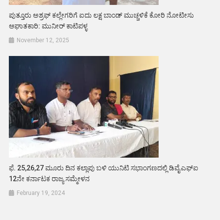
ಪುತ್ತೂರು ಅಶ್ರಫ್ ಕಲ್ಲೇಗರಿಗೆ ಐದು ಲಕ್ಷ ಬಾಂಡ್ ಮುಚ್ಚಳಿಕೆ ಕೋರಿ ನೋಟೀಸು
ಆಘಾತಕಾರಿ: ಮುನೀರ್ ಕಾಟಿಪಳ್ಳ
November 12, 2025
ಫೆ. 25,26,27 ಮೂರು ದಿನ ಕಲ್ಲಾಪು ಬಳಿ ಯುನಿಟಿ ಸಭಾಂಗಣದಲ್ಲಿ ಡಿವೈಎಫ್ಐ
12ನೇ ಕರ್ನಾಟಕ ರಾಜ್ಯ ಸಮ್ಮೇಳನ
February 19, 2024