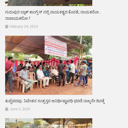
ಗುರುಪುರ ಬ್ಲಾಕ್ ಕಾಂಗ್ರೆಸ್ ನಲ್ಲಿ ನಾಯಕತ್ವದ ಕೊರತೆ; ನಾಯಕರೋ..
ನಾಲಾಯಕರೋ.!
February 24, 2024
ಕುಪ್ಪೆಪದವು: ನಿವೇಶನ ಸಂತ್ರಸ್ತರ ಅನಿರ್ಧಿಷ್ಟಾವಧಿ ಧರಣಿ ನಾಲ್ಕನೇ ದಿನಕ್ಕೆ
June 2, 2025