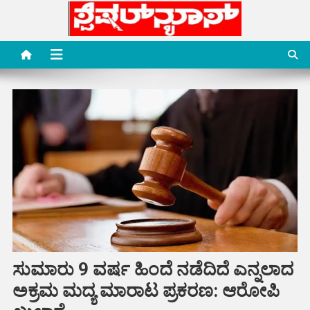
Skip
to
content
Special News Media
Special News Media
ಸುಮಾರು 9 ವರ್ಷ ಹಿಂದೆ ನಡೆದಿದೆ ಎನ್ನಲಾದ
ಅಕ್ರಮ ಮದ್ಯ ಮಾರಾಟ ಪ್ರಕರಣ: ಆರೋಪಿ