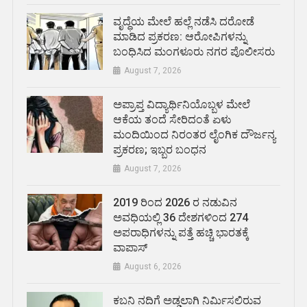
ವೃದ್ಧೆಯ ಮೇಲೆ ಹಲ್ಲೆ ನಡೆಸಿ ದರೋಡೆ
ಮಾಡಿದ ಪ್ರಕರಣ: ಆರೋಪಿಗಳನ್ನು
ಬಂಧಿಸಿದ ಮಂಗಳೂರು ನಗರ ಪೊಲೀಸರು
August 7, 2026
ಅಪ್ರಾಪ್ತ ವಿದ್ಯಾರ್ಥಿನಿಯೊಬ್ಬಳ ಮೇಲೆ
ಆಕೆಯ ತಂದೆ ಸೇರಿದಂತೆ ಏಳು
ಮಂದಿಯಿಂದ ನಿರಂತರ ಲೈಂಗಿಕ ದೌರ್ಜನ್ಯ
ಪ್ರಕರಣ; ಇಬ್ಬರ ಬಂಧನ
August 7, 2026
2019 ರಿಂದ 2026 ರ ನಡುವಿನ
ಅವಧಿಯಲ್ಲಿ 36 ದೇಶಗಳಿಂದ 274
ಅಪರಾಧಿಗಳನ್ನು ಪತ್ತೆ ಹಚ್ಚಿ ಭಾರತಕ್ಕೆ
ವಾಪಾಸ್
August 6, 2026
ಕಬನಿ ನದಿಗೆ ಅಡ್ಡಲಾಗಿ ನಿರ್ಮಿಸಲಿರುವ