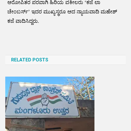
ಆರೋಪಿತರ ಪರವಾಗಿ ಹಿರಿಯ ವಕೀಲರು ‘ಕಜೆ ಲಾ
ಚೇಂಬರ್ಸ್’ ಇದರ ಮುಖ್ಯಸ್ಥರೂ ಆದ ನ್ಯಾಯವಾದಿ ಮಹೇಶ್
ಕಜೆ ವಾದಿಸಿದ್ದರು.
Post
navigation
RELATED POSTS