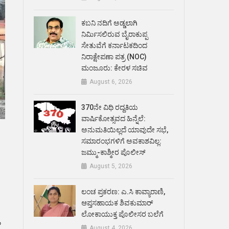
ಕಬನಿ ನದಿಗೆ ಅಡ್ಡಲಾಗಿ
ನಿರ್ಮಿಸಲಿರುವ ಬೈರಾಕುಪ್ಪ
ಸೇತುವೆಗೆ ಕರ್ನಾಟಕದಿಂದ
ನಿರಾಕ್ಷೇಪಣಾ ಪತ್ರ (NOC)
ಮಂಜೂರು: ಕೇರಳ ಸಚಿವ
August 6, 2026
370ನೇ ವಿಧಿ ರದ್ದತಿಯ
ವಾರ್ಷಿಕೋತ್ಸವದ ಹಿನ್ನೆಲೆ:
ಅನುಮತಿಯಿಲ್ಲದೆ ಯಾವುದೇ ಸಭೆ,
ಸಮಾರಂಭಗಳಿಗೆ ಅವಕಾಶವಿಲ್ಲ:
ಜಮ್ಮು-ಕಾಶ್ಮೀರ ಪೊಲೀಸ್
August 5, 2026
ಲಂಚ ಪ್ರಕರಣ: ಎ.ಸಿ ಕಾವ್ಯಾರಾಣಿ,
ಆಪ್ತಸಹಾಯಕ ಶಿವಕುಮಾರ್‌
ಲೋಕಾಯುಕ್ತ ಪೊಲೀಸರ ಬಲೆಗೆ
August 4, 2026