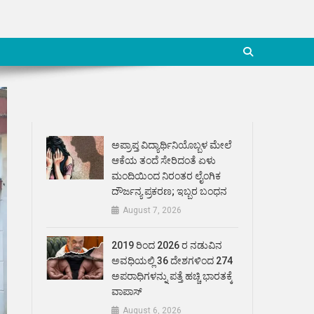
ಅಪ್ರಾಪ್ತ ವಿದ್ಯಾರ್ಥಿನಿಯೊಬ್ಬಳ ಮೇಲೆ
ಆಕೆಯ ತಂದೆ ಸೇರಿದಂತೆ ಏಳು
ಮಂದಿಯಿಂದ ನಿರಂತರ ಲೈಂಗಿಕ
ದೌರ್ಜನ್ಯ ಪ್ರಕರಣ; ಇಬ್ಬರ ಬಂಧನ
August 7, 2026
2019 ರಿಂದ 2026 ರ ನಡುವಿನ
ಅವಧಿಯಲ್ಲಿ 36 ದೇಶಗಳಿಂದ 274
ಅಪರಾಧಿಗಳನ್ನು ಪತ್ತೆ ಹಚ್ಚಿ ಭಾರತಕ್ಕೆ
ವಾಪಾಸ್
August 6, 2026