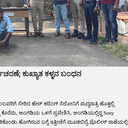
ಚರಣೆ; ಕುಖ್ಯಾತ ಕಳ್ಳನ ಬಂಧನ
ರಿಗೆ ಸೇರಿದ ಹೇರ್ ಕಟಿಂಗ್ ಸೆಲೋನಿಗೆ ಮದ್ಯರಾತ್ರಿ ಹೊತ್ತಲ್ಲಿ
ೆದು, ಅಂಗಡಿಯ ಒಳಗೆ ಪ್ರವೇಶಿಸಿ, ಅಂಗಡಿಯಲ್ಲಿದ್ದ Sony
ಡು ಹೋಗಿರುವ ಬಗ್ಗೆ ಇತ್ತೀಚೆಗೆ ಮೂಡಬಿದ್ರೆ ಪೊಲೀಸ್ ಠಾಣೆಯಲ್ಲಿ