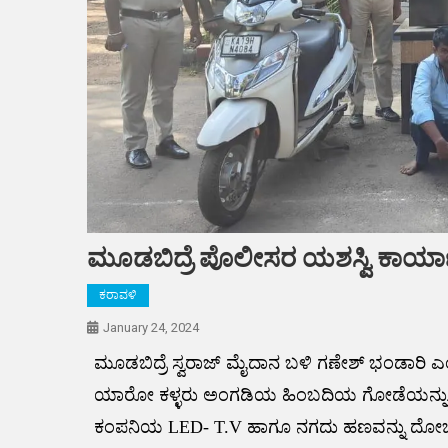
ಮೂಡಬಿದ್ರೆ ಪೊಲೀಸರ ಯಶಸ್ವಿ ಕಾರ್ಯಾ
ಕರಾವಳಿ
January 24, 2024
ಮೂಡಬಿದ್ರೆ ಸ್ವರಾಜ್ ಮೈದಾನ ಬಳಿ ಗಣೇಶ್ ಭಂಡಾರಿ ಎಂಬವ
ಯಾರೋ ಕಳ್ಳರು ಅಂಗಡಿಯ ಹಿಂಬದಿಯ ಗೋಡೆಯನ್ನು ಕೊರ
ಕಂಪನಿಯ LED- T.V ಹಾಗೂ ನಗದು ಹಣವನ್ನು ದೋಚಿಕೊಂ