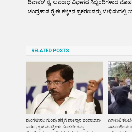
ದಿವಾಕರ್ ರೈ, ಅಪರಾಧ ವಿಭಾಗದ ಸಿಬ್ಬಂದಿಗಳಾದ ಮೊಹಮ
ಚಂದ್ರಹಾಸ ರೈ ಈ ಕಳ್ಳತನ ಪ್ರಕರಣವನ್ನು ಬೇಧಿಸುವಲ್ಲಿ ಯಶ
Post
navigation
RELATED POSTS
ಮಂಗಳೂರು: ಗುಂಪು ಹತ್ಯೆಗೆ ಪಾಕಿಸ್ತಾನ ಜಿಂದಾಬಾದ್
ಎಸ್ಐಟಿ ತನಿಖೆಯ 
ಕಾರಣ; ಗೃಹ ಮಂತ್ರಿಗಳು ಕೂಡಲೇ ತಮ್ಮ
ಎಡಪಂಥೀಯರ ವಿ