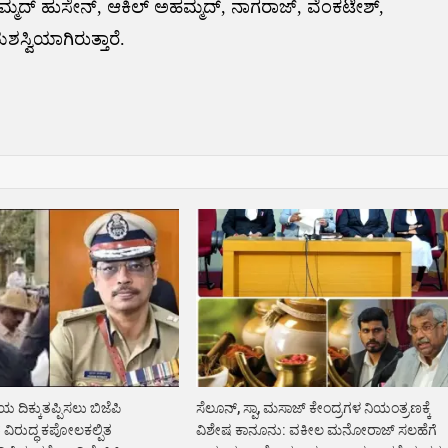
್ಮದ್ ಹುಸೇನ್, ಆಕಿಲ್ ಅಹಮ್ಮದ್, ನಾಗರಾಜ್, ವೆಂಕಟೇಶ್,
ಸ್ವಿಯಾಗಿರುತ್ತಾರೆ.
ದಿಕ್ಕುತಪ್ಪಿಸಲು ಬಿಜೆಪಿ
ಸೆಲೂನ್, ಸ್ಪಾ, ಮಸಾಜ್ ಕೇಂದ್ರಗಳ ನಿಯಂತ್ರಣಕ್ಕೆ
ರುದ್ಧ ಕಪೋಲಕಲ್ಪಿತ
ವಿಶೇಷ ಕಾನೂನು: ವಕೀಲ ಮನೋರಾಜ್ ಸಲಹೆಗೆ