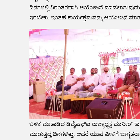
ದಿನಗಳಲ್ಲಿ ನಿರಂತರವಾಗಿ ಆಯೋಜನೆ ಮಾಡಲಾಗುವುದು. 
ಇರಬೇಕು. ಇಂತಹ ಕಾರ್ಯಕ್ರಮವನ್ನು ಆಯೋಜನೆ ಮಾಡು
ಬಳಿಕ ಮಾತಾಡಿದ ಡಿವೈಎಫ್ಐ ರಾಜ್ಯಾಧ್ಯಕ್ಷ ಮುನೀರ್ 
ಮಾಡುತ್ತಿದ್ದ ದಿನಗಳಿತ್ತು. ಆದರೆ ಯುವ ಪೀಳಿಗೆ ಜಾಗೃತ