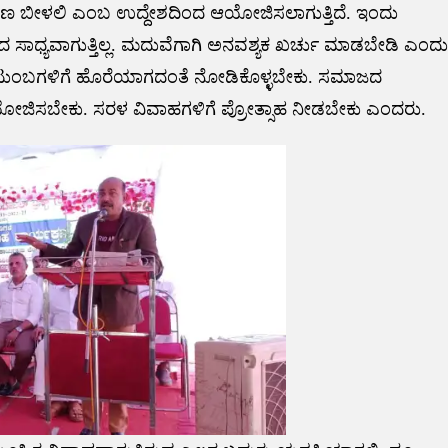
ಿವಾಣ ಬೀಳಲಿ ಎಂಬ ಉದ್ದೇಶದಿಂದ ಆಯೋಜಿಸಲಾಗುತ್ತಿದೆ. ಇಂದು
ಸಾಧ್ಯವಾಗುತ್ತಿಲ್ಲ. ಮದುವೆಗಾಗಿ ಅನವಶ್ಯಕ ಖರ್ಚು ಮಾಡಬೇಡಿ ಎಂದು
ಬಡಕುಟುಂಬಗಳಿಗೆ ಹೊರೆಯಾಗದಂತೆ ನೋಡಿಕೊಳ್ಳಬೇಕು. ಸಮಾಜದ
ಆಯೋಜಿಸಬೇಕು. ಸರಳ ವಿವಾಹಗಳಿಗೆ ಪ್ರೋತ್ಸಾಹ ನೀಡಬೇಕು ಎಂದರು.