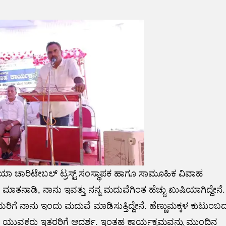
ಯಾ ಚಾರಿಟೇಬಲ್ ಟ್ರಸ್ಟ್ ಸಂಸ್ಥಾಪಕ ಹಾಗೂ ಸಾಮೂಹಿಕ ವಿವಾಹ
ಾಡಿ, ನಾನು ಇವತ್ತು ನನ್ನ ಮದುವೆಗಿಂತ ಹೆಚ್ಚು ಖುಷಿಯಾಗಿದ್ದೇನೆ.
 ನಾನು ಇಂದು ಮದುವೆ ಮಾಡಿಸುತ್ತಿದ್ದೇನೆ. ಹೆಣ್ಣುಮಕ್ಕಳ ಕುಟುಂಬ
 ಯುವಕರು ಇತರರಿಗೆ ಆದರ್ಶ. ಇಂತಹ ಕಾರ್ಯಕ್ರಮವನ್ನು ಮುಂದಿನ