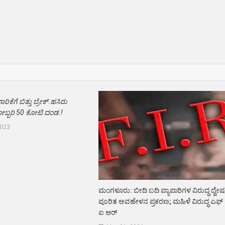
ಕೆಗೆ ಬಿತ್ತು ಬ್ರೇಕ್.ಹಸಿರು
ಬ್ಬರಿ 50 ಕೋಟಿ ದಂಡ.!
2023
ಮಂಗಳೂರು: ಬೀದಿ ಬದಿ ವ್ಯಾಪಾರಿಗಳ ವಿರುದ್ಧ ದ್ವೇ
ಪೂರಿತ ಅವಹೇಳನ ಪ್ರಕರಣ; ಮಹಿಳೆ ವಿರುದ್ಧ ಎಫ್
ಐ ಆರ್