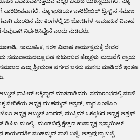
ಹಿಕ ವಿವಾಹವಾಗುತ್ತಿರುವ ಎಲ್ಲರ ಬದುಕು ಯಶಸ್ವಿಯಾಗಲಿ. ನ್ಯೂ
ಿಗೆ ದಾರಿದೀಪವಾಗಲಿ. ನ್ಯೂ ಇಂಡಿಯಾ ಚಾರಿಟೇಬಲ್ ಟ್ರಸ್ಟ್ ನ ಸಮಾಜ
ಾಗವಾಗಿ ಮುಂದಿನ ಮೇ ತಿಂಗಳಲ್ಲಿ 25 ಜೋಡಿಗಳ ಸಾಮೂಹಿಕ ವಿವಾಹ
ವುದಾಗಿ ನಿರ್ಧರಿಸಿದ್ದೇನೆ ಎಂದು ನುಡಿದರು.
ರು ಮಾತಾಡಿ, ಸಾಮೂಹಿಕ, ಸರಳ ವಿವಾಹ ಕಾರ್ಯಕ್ರಮಕ್ಕೆ ದೇವರ
ೊಂದು ಸಮುದಾಯದಲ್ಲೂ ಬಡ ಕುಟುಂಬದ ಹೆಣ್ಮಕ್ಕಳು ಮದುವೆಗೆ ಪ್ರಾಯ
ರೆ. ಸಮಾಜದ ಎಲ್ಲಾ ಶ್ರೀಮಂತ ವರ್ಗದ ಜನರು ಮನಸು ಮಾಡಿದರೆ ಇಂತಹ
ು.
ಅಬ್ದುಲ್ ನಾಸೀರ್ ಲಕ್ಕಿಸ್ಟಾರ್ ಮಾತನಾಡಿದರು. ಸಮಾರಂಭದಲ್ಲಿ ಮಾಜಿ
ಯ ವೇದಿಕೆಯ ಅಧ್ಯಕ್ಷ ಮುಹಮ್ಮದ್ ಆಶ್ರಫ್, ಪ್ಯಾರ ಎಂಜೆಎಂ
ೆಎಂ ಅಧ್ಯಕ್ಷ ಅಬ್ದುಲ್ ಖಾದರ್, ಮುಸ್ಲಿಮ್ ಒಕ್ಕೂಟದ ಅಧ್ಯಕ್ಷ ಅಶ್ರಫ್
ಸ್ ಡಿಪಿಐ ಮೂಲ್ಕಿ- ಮೂಡಬಿದ್ರೆ ಕ್ಷೇತ್ರದ ಉಪಾಧ್ಯಕ್ಷ ಇಸ್ಮಾಯೀಲ್
ಾರ್ಯದರ್ಶಿ ಮುಹಮ್ಮದ್ ಸಾಲಿ ಬಜ್ಪೆ, ಅತ್ತಾವುಲ್ಲಾ ಬಜ್ಪೆ