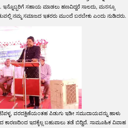
ಇನ್ನೊಬ್ಬರಿಗೆ ಸಹಾಯ ಮಾಡಲು ಹಣವಿದ್ದರೆ ಸಾಲದು, ಮನಸ್ಸೂ
ವಲ್ಲಿ ನಮ್ಮ ಸಮಾಜದ ಇತರರು ಮುಂದೆ ಬರಬೇಕು ಎಂದು ನುಡಿದರು.
ಕಾಟಿಪಳ್ಳ, ವರದಕ್ಷಿಣೆಯಂತಹ ಪಿಡುಗು ಇಡೀ ಸಮುದಾಯವನ್ನು ಹಾಳು
ರಾದ ಕಾರಣದಿಂದ ಇದಕ್ಕೆಲ್ಲ ಬಹುಪಾಲು ತಡೆ ಬಿದ್ದಿದೆ. ಸಾಮೂಹಿಕ ವಿವಾಹ