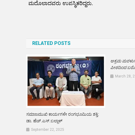
ಮದೊಲಾದವರು ಉಪಸ್ಥಿತರಿದ್ದರು.
Post
navigation
RELATED POSTS
ಅಕ್ರಮ ಮರಳುಗಾರಿ
ಪೀಠದಿಂದ ಬರೋ
March 28, 
ಸಮಾಜಮುಖಿ ಕಾರ್ಯಗಳೇ ರಂಗಭೂಮಿಯ ಶಕ್ತಿ:
ಡಾ. ಹೆಚ್.ಎಸ್.ಬಲ್ಲಾಳ್
September 22, 2025