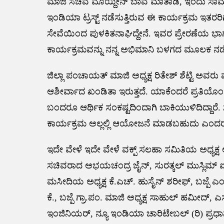
ಮಾಜಿ ಸಚಿವ ಮೊಯ್ದೀನ್‌ ಬಾವ ಮಾತಾಡಿ, ಇಂದು ಸಾಮೂ
ಇಂಡಿಯಾ ಟ್ರಸ್ಟ್ ನಡೆಸುತ್ತಿರುವ ಈ ಕಾರ್ಯಕ್ರಮ ಇತರರ
ಸೇವೆಯಿಂದ ಪುಳಕಿತನಾಘಿದ್ದೇನೆ. ಇವರ ಪ್ರೇರಣೆಯ ಭ
ಕಾರ್ಯಕ್ರಮವನ್ನು ನನ್ನ ಅಭಿಮಾನಿ ಬಳಗದ ಮೂಲಕ ನಡೆಸು
ಜಿಲ್ಲಾ ಪಂಚಾಯತ್ ಮಾಜಿ ಅಧ್ಯಕ್ಷ ರಿತೇಶ್ ಶೆಟ್ಟಿ ಅವ
ಆಶೀರ್ವಾದ ಖಂಡಿತಾ ಇರುತ್ತದೆ. ಯಾಕೆಂದರೆ ಪ್ರತಿಯ
ಬಂದರೂ ಆರ್ಥಿಕ ಸಂಕಷ್ಟದಿಂದಾಗಿ ಬಾಕಿಯುಳಿದಿದ್ದಾ
ಕಾರ್ಯಕ್ರಮ ಅಲ್ಲಲ್ಲಿ ಆಯೋಜನೆ ಮಾಡಬಹುದು ಎಂದರ
ಇದೇ ವೇಳೆ ಇದೇ ವೇಳೆ ವಕ್ಪ್ ಸಲಹಾ ಸಮಿತಿಯ ಅಧ್ಯಕ್ಷ 
ಸಚಿವರಾದ ಅಭಯಚಂದ್ರ ಜೈನ್, ಸುರತ್ಕಲ್ ಮುಸ್ಲಿಮ್ ಐಕ್
ಮಸೀದಿಯ ಅಧ್ಯಕ್ಷ ಕೆ.ಎಚ್. ಹುಸೈನ್ ಶರೀಫ್, ಬಜ್ಪೆ ಎಂಜ
ಕೆ., ಬಜ್ಪೆ ಗ್ರಾ.ಪಂ. ಮಾಜಿ ಅಧ್ಯಕ್ಷ ಸಾಹುಲ್ ಹಮೀದ್, ಎ
ಇಂಜಿನಿಯರ್, ನ್ಯೂ ಇಂಡಿಯಾ ಚಾರಿಟೇಬಲ್ (ರಿ) ಪ್ರಧಾನ ಕ