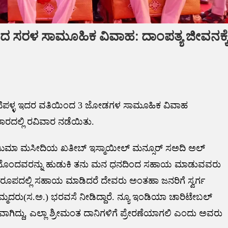
ಿಂದ ಸರಳ ಸಾಮೂಹಿಕ ವಿವಾಹ: ದಾಂಪತ್ಯ ಜೀವನಕ್ಕ
್ಪೆ ಕಾಟಿಪಳ್ಳ ಇದರ ವತಿಯಿಂದ 3 ಜೋಡಗಳ ಸಾಮೂಹಿಕ ವಿವಾಹ
ರದಲ್ಲಿ ರವಿವಾರ ನಡೆಯಿತು.
ಎಂ ಜುಮಾ ಮಸೀದಿಯ ಖತೀಬ್‌ ಇಸ್ಮಾಯೀಲ್ ಮನ್ಸೂರ್ ಸಅದಿ ಅಲ್
 ನೊಂದವರನ್ನು ಹುಡುಕಿ ತನು ಮನ ಧನದಿಂದ ಸಹಾಯ ಮಾಡುವವರು
ರೂಪದಲ್ಲಿ ಸಹಾಯ ಮಾಡಿದರೆ ದೇವರು ಅಂತಹಾ ಜನರಿಗೆ ಸ್ವರ್ಗ
ಮದರು(ಸ.ಅ.) ಭರವಸೆ ನೀಡಿದ್ದಾರೆ. ನ್ಯೂ ಇಂಡಿಯಾ ಚಾರಿಟೇಬಲ್
ವಾಗಿದ್ದು, ಎಲ್ಲಾ ಶ್ರೀಮಂತ ದಾನಿಗಳಿಗೆ ಪ್ರೇರಣೆಯಾಗಲಿ ಎಂದು ಅವರು