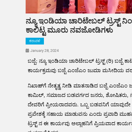
ನ್ಯೂ ಇಂಡಿಯಾ ಚಾರಿಟೇಬಲ್ ಟ್ರಸ್ಟ್ ನ
ಕಾಲಿಟ್ಟ ಮೂರು ನವಜೋಡಿಗಳು
ಕರಾವಳಿ
January 28, 2024
ಬಜ್ಪೆ: ನ್ಯೂ ಇಂಡಿಯಾ ಚಾರಿಟೇಬಲ್ ಟ್ರಸ್ಟ್ (ರಿ) ಬಜ
ಕಾರ್ಯಕ್ರಮವು ಬಜ್ಪೆ ಎಂಜೆಎಂ ಜುಮಾ ಮಸೀದಿಯ ವಠಾ
ನಿಖಾಹ್‌ಗೆ ನೇತೃತ್ವ ನೀಡಿ ಮಾತನಾಡಿದ ಬಜ್ಪೆ ಎಂಜೆ
ಕಾಮಿಲ್, ಸಮಾಜದ ಬಡವರ್ಗದ ಜನರು, ಶೋಷಿತರು,
ದೇವರಿಗೆ ಪ್ರೀಯರಾದವರು. ಒಬ್ಬ ಬಡವನಿಗೆ ಯಾವುದೇ 
ಪ್ರವೇಶಕ್ಕೆ ಸಹಾಯ ಮಾಡುವನು ಎಂದು ಪ್ರವಾದಿ ಮುಹಮ್
ಟ್ರಸ್ಟ್ ನ ಈ ಕಾರ್ಯವು ಅಲ್ಲಾಹನಿಗೆ ಪ್ರಿಯವಾದ ಕಾರ್ಯ