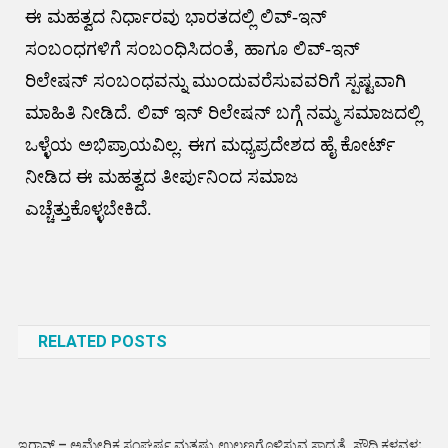
ಈ ಮಹತ್ವದ ನಿರ್ಧಾರವು ಭಾರತದಲ್ಲಿ ಲಿವ್-ಇನ್
ಸಂಬಂಧಗಳಿಗೆ ಸಂಬಂಧಿಸಿದಂತೆ, ಹಾಗೂ ಲಿವ್-ಇನ್​
ರಿಲೇಷನ್​ ಸಂಬಂಧವನ್ನು ಮುಂದುವರೆಸುವವರಿಗೆ ಸ್ಪಷ್ಟವಾಗಿ
ಮಾಹಿತಿ ನೀಡಿದೆ. ಲಿವ್ ಇನ್ ರಿಲೇಷನ್ ಬಗ್ಗೆ ನಮ್ಮ ಸಮಾಜದಲ್ಲಿ
ಒಳ್ಳೆಯ ಅಭಿಪ್ರಾಯವಿಲ್ಲ. ಈಗ ಮಧ್ಯಪ್ರದೇಶದ ಹೈ ಕೋರ್ಟ್​
ನೀಡಿದ ಈ ಮಹತ್ವದ ತೀರ್ಪುನಿಂದ ಸಮಾಜ
ಎಚ್ಚೆತ್ತುಕೊಳ್ಳಬೇಕಿದೆ.
Post
navigation
RELATED POSTS
ಇರಾನ್ – ಅಮೇರಿಕ ಸಂಘರ್ಷ ಮತ್ತಷ್ಟು ಉಲ್ಬಣಗೊಳಿಸುವ ಸಾಧ್ಯತೆ. ಸೌದಿ ಕಳವಳ;