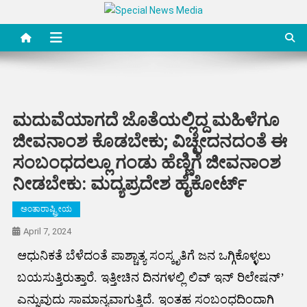
Skip
to
Special News Media
Special News Media
content
ಮದುವೆಯಾಗದೆ ಜೊತೆಯಲ್ಲಿದ್ದ ಮಹಿಳೆಗೂ
ಜೀವನಾಂಶ ಕೊಡಬೇಕು; ವಿಚ್ಛೇದನದಂತೆ ಈ
ಸಂಬಂಧದಲ್ಲೂ ಗಂಡು ಹೆಣ್ಣಿಗೆ ಜೀವನಾಂಶ
ನೀಡಬೇಕು: ಮದ್ಯಪ್ರದೇಶ ಹೈಕೋರ್ಟ್​
ಅಂತಾರಾಷ್ಟ್ರೀಯ
April 7, 2024
ಆಧುನಿಕತೆ ಬೆಳೆದಂತೆ ಪಾಶ್ಚಾತ್ಯ ಸಂಸ್ಕೃತಿಗೆ ಜನ ಒಗ್ಗಿಕೊಳ್ಳಲು
ಬಯಸುತ್ತಿರುತ್ತಾರೆ. ಇತ್ತೀಚಿನ ದಿನಗಳಲ್ಲಿ ಲಿವ್ ಇನ್ ರಿಲೇಷನ್’
ಎನ್ನುವುದು ಸಾಮಾನ್ಯವಾಗುತ್ತಿದೆ. ಇಂತಹ ಸಂಬಂಧದಿಂದಾಗಿ