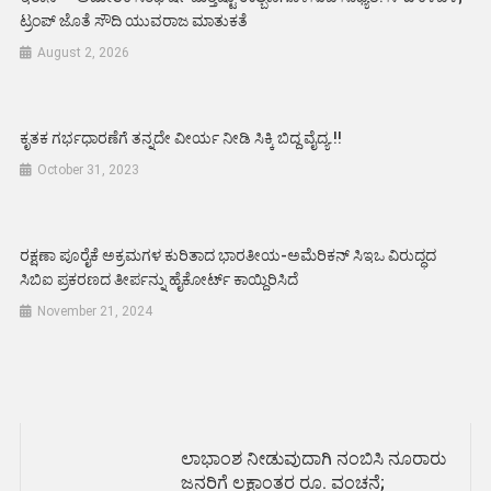
ಟ್ರಂಪ್ ಜೊತೆ ಸೌದಿ ಯುವರಾಜ ಮಾತುಕತೆ
August 2, 2026
ಕೃತಕ ಗರ್ಭಧಾರಣೆಗೆ ತನ್ನದೇ ವೀರ್ಯ ನೀಡಿ ಸಿಕ್ಕಿ ಬಿದ್ದ ವೈದ್ಯ.!!
October 31, 2023
ರಕ್ಷಣಾ ಪೂರೈಕೆ ಅಕ್ರಮಗಳ ಕುರಿತಾದ ಭಾರತೀಯ-ಅಮೆರಿಕನ್ ಸಿಇಒ ವಿರುದ್ಧದ
ಸಿಬಿಐ ಪ್ರಕರಣದ ತೀರ್ಪನ್ನು ಹೈಕೋರ್ಟ್ ಕಾಯ್ದಿರಿಸಿದೆ
November 21, 2024
ಲಾಭಾಂಶ ನೀಡುವುದಾಗಿ ನಂಬಿಸಿ ನೂರಾರು
ಜನರಿಗೆ ಲಕ್ಷಾಂತರ ರೂ. ವಂಚನೆ;