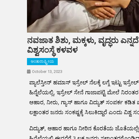
ನವಜಾತ ಶಿಶು, ಮಕ್ಕಳು, ವೃದ್ಧರು ಎನ
ವಿಶ್ವಸಂಸ್ಥೆ ಕಳವಳ
ಅಂತಾರಾಷ್ಟ್ರೀಯ
October 13, 2023
ಪ್ಯಾಲೆಸ್ತೀನ್ ಹಮಾಸ್ ಇಸ್ರೇಲ್‌ ನೆಲಕ್ಕೆ ಲಗ್ಗೆ ಇಟ್ಟು ಇ
ಹಿನ್ನೆಲೆಯಲ್ಲಿ, ಇಸ್ರೇಲ್ ಸೇನೆ ಗಾಜಾಪಟ್ಟಿ ಮೇಲೆ ನಿರಂತರ
ಆಹಾರ, ನೀರು, ಗ್ಯಾಸ್ ಹಾಗೂ ವಿದ್ಯುತ್ ಸಂಪರ್ಕ ಕಡಿತ ಮಾಡ
ಲಕ್ಷಾಂತರ ಜನರು ಸಂಕಷ್ಟಕ್ಕೆ ಸಿಲುಕಿದ್ದಾರೆ ಎಂದು ವಿಶ್ವ ಸಂ
ವಿದ್ಯುತ್, ಆಹಾರ ಹಾಗೂ ನೀರಿನ ಕೊರತೆಯ ಜೊತೆಯಲ್ಲೇ
ಹಿನ್ನೆಲೆಯಲ್ಲಿ ಈವರೆಗೆ 3 ಲಕ್ಷ ಜನರು ಸ್ಥಳಾಂತರಗೊಂಡಿದ್ದ