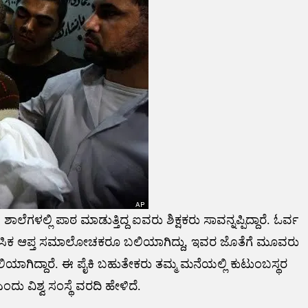
ಈ ಶಾಲೆಗಳಲ್ಲಿ ಪಾಠ ಮಾಡುತ್ತಿದ್ದ ಐವರು ಶಿಕ್ಷಕರು ಸಾವನ್ನಪ್ಪಿದ್ದಾರೆ. ಓರ್ವ
ಮಾನಸಿಕ ಆಪ್ತ ಸಮಾಲೋಚಕರೂ ಬಲಿಯಾಗಿದ್ದು, ಇವರ ಜೊತೆಗೆ ಮೂವರು
ಯಾಗಿದ್ದಾರೆ. ಈ ಪೈಕಿ ಬಹುತೇಕರು ತಮ್ಮ ಮನೆಯಲ್ಲಿ ಕುಟುಂಬಸ್ಥರ
ದು ವಿಶ್ವ ಸಂಸ್ಥೆ ವರದಿ ಹೇಳಿದೆ.