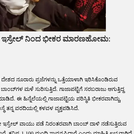
್ನದೆ ಇಸ್ರೇಲ್‌ ನಿಂದ ಭೀಕರ ಮಾರಣಹೋಮ:
ಸ್ರೇಲ್ ದೇಶದ ನೂರಾರು ಪ್ರಜೆಗಳನ್ನು ಒತ್ತೆಯಾಳಾಗಿ ಇರಿಸಿಕೊಂಡಿರುವ
 ಬಾಂಬ್‌ಗಳ ಮಳೆ ಸುರಿಸುತ್ತಿದೆ. ಗಾಜಾಪಟ್ಟಿಗೆ ಸರಬರಾಜು ಆಗುತ್ತಿದ್ದ
ಿದೆ. ಈ ಹಿನ್ನೆಲೆಯಲ್ಲಿ ಗಾಜಾಪಟ್ಟಿಯ ಪರಿಸ್ಥಿತಿ ಭೀಕರವಾಗಿದ್ದು,
ಸ್ಥೆ ತನ್ನ ವರದಿಯಲ್ಲಿ ಕಳವಳ ವ್ಯಕ್ತಪಡಿಸಿದೆ.
 ಇಸ್ರೇಲ್ ವಾಯು ಪಡೆ ನಿರಂತರವಾಗಿ ಬಾಂಬ್ ದಾಳಿ ನಡೆಸುತ್ತಿರುವ
ಾರೆ. ಕನಿಷ್ಟ 1,100 ಮಂದಿ ಸಾವನ್ನಪ್ಪಿದ್ದಾರೆ ಎಂದು ಮಾಹಿತಿ ಲಭ್ಯವಾಗಿದೆ.