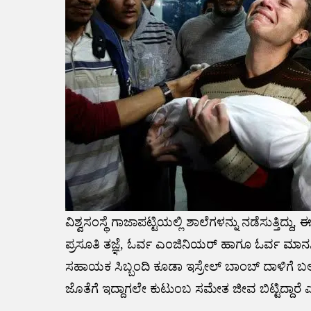
ವಿಶ್ವಸಂಸ್ಥೆ ಗಾಜಾಪಟ್ಟಿಯಲ್ಲಿ ಶಾಲೆಗಳನ್ನು ನಡೆಸುತ್ತಿದ್ದು, 
ಪ್ರಸೂತಿ ತಜ್ಞೆ, ಓರ್ವ ಎಂಜಿನಿಯರ್ ಹಾಗೂ ಓರ್ವ 
ಸಹಾಯಕ ಸಿಬ್ಬಂದಿ ಕೂಡಾ ಇಸ್ರೇಲ್ ಬಾಂಬ್ ದಾಳಿಗೆ ಬಲಿ
ಜೊತೆಗೆ ಇದ್ದಾಗಲೇ ಕುಟುಂಬ ಸಮೇತ ಜೀವ ಬಿಟ್ಟಿದ್ದಾರೆ ಎಂ