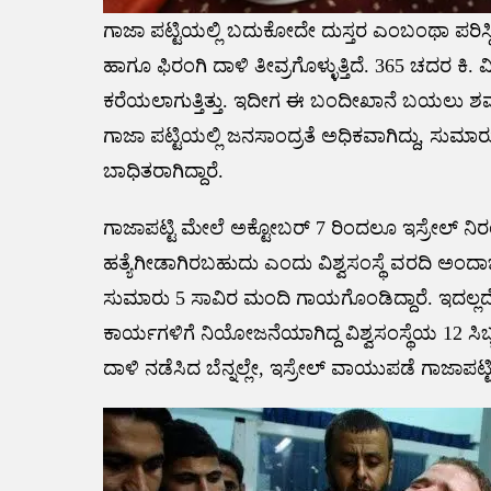
ಗಾಜಾ ಪಟ್ಟಿಯಲ್ಲಿ ಬದುಕೋದೇ ದುಸ್ತರ ಎಂಬಂಥಾ ಪರಿಸ್ಥ
ಹಾಗೂ ಫಿರಂಗಿ ದಾಳಿ ತೀವ್ರಗೊಳ್ಳುತ್ತಿದೆ. 365 ಚದರ 
ಕರೆಯಲಾಗುತ್ತಿತ್ತು. ಇದೀಗ ಈ ಬಂದೀಖಾನೆ ಬಯಲು ಶವಾಗ
ಗಾಜಾ ಪಟ್ಟಿಯಲ್ಲಿ ಜನಸಾಂದ್ರತೆ ಅಧಿಕವಾಗಿದ್ದು, ಸ
ಬಾಧಿತರಾಗಿದ್ದಾರೆ.
ಗಾಜಾಪಟ್ಟಿ ಮೇಲೆ ಅಕ್ಟೋಬರ್ 7 ರಿಂದಲೂ ಇಸ್ರೇಲ್ ನಿರಂ
ಹತ್ಯೆಗೀಡಾಗಿರಬಹುದು ಎಂದು ವಿಶ್ವಸಂಸ್ಥೆ ವರದಿ ಅಂದಾ
ಸುಮಾರು 5 ಸಾವಿರ ಮಂದಿ ಗಾಯಗೊಂಡಿದ್ದಾರೆ. ಇದಲ್ಲದೆ ಯ
ಕಾರ್ಯಗಳಿಗೆ ನಿಯೋಜನೆಯಾಗಿದ್ದ ವಿಶ್ವಸಂಸ್ಥೆಯ 12 ಸಿಬ್
ದಾಳಿ ನಡೆಸಿದ ಬೆನ್ನಲ್ಲೇ, ಇಸ್ರೇಲ್ ವಾಯುಪಡೆ ಗಾಜಾಪಟ್ಟಿ 