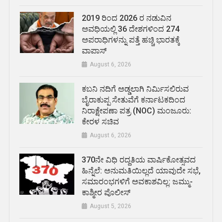
2019 ರಿಂದ 2026 ರ ನಡುವಿನ
ಅವಧಿಯಲ್ಲಿ 36 ದೇಶಗಳಿಂದ 274
ಅಪರಾಧಿಗಳನ್ನು ಪತ್ತೆ ಹಚ್ಚಿ ಭಾರತಕ್ಕೆ
ವಾಪಾಸ್
August 6, 2026
ಕಬನಿ ನದಿಗೆ ಅಡ್ಡಲಾಗಿ ನಿರ್ಮಿಸಲಿರುವ
ಬೈರಾಕುಪ್ಪ ಸೇತುವೆಗೆ ಕರ್ನಾಟಕದಿಂದ
ನಿರಾಕ್ಷೇಪಣಾ ಪತ್ರ (NOC) ಮಂಜೂರು:
ಕೇರಳ ಸಚಿವ
August 6, 2026
370ನೇ ವಿಧಿ ರದ್ದತಿಯ ವಾರ್ಷಿಕೋತ್ಸವದ
ಹಿನ್ನೆಲೆ: ಅನುಮತಿಯಿಲ್ಲದೆ ಯಾವುದೇ ಸಭೆ,
ಸಮಾರಂಭಗಳಿಗೆ ಅವಕಾಶವಿಲ್ಲ: ಜಮ್ಮು-
ಕಾಶ್ಮೀರ ಪೊಲೀಸ್
August 5, 2026