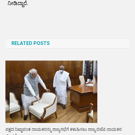
ನೀಡಿದ್ದಾರೆ.
Post
navigation
RELATED POSTS
ಪಕ್ಷದ ನಿಷ್ಠಾವಂತ ನಾಯಕರನ್ನು ರಾಜ್ಯಸಭೆಗೆ ಕಳುಹಿಸಲು ರಾಜ್ಯ ಬಿಜೆಪಿ ನಾಯಕರ