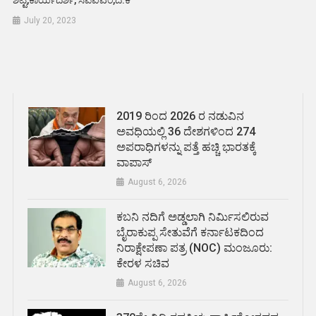
ಶೆಟ್ಟಿ,ಕಾರ್ಯದರ್ಶಿ, ಸಿಪಿಐಎಂ,ದ.ಕ
July 20, 2023
2019 ರಿಂದ 2026 ರ ನಡುವಿನ
ಅವಧಿಯಲ್ಲಿ 36 ದೇಶಗಳಿಂದ 274
ಅಪರಾಧಿಗಳನ್ನು ಪತ್ತೆ ಹಚ್ಚಿ ಭಾರತಕ್ಕೆ
ವಾಪಾಸ್
August 6, 2026
ಕಬನಿ ನದಿಗೆ ಅಡ್ಡಲಾಗಿ ನಿರ್ಮಿಸಲಿರುವ
ಬೈರಾಕುಪ್ಪ ಸೇತುವೆಗೆ ಕರ್ನಾಟಕದಿಂದ
ನಿರಾಕ್ಷೇಪಣಾ ಪತ್ರ (NOC) ಮಂಜೂರು:
ಕೇರಳ ಸಚಿವ
August 6, 2026