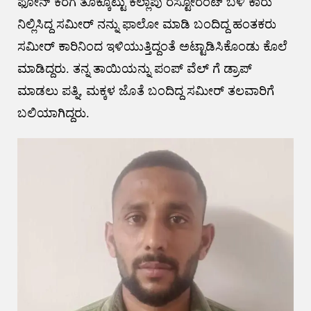
ಫೋನ್ ಕರೆಗೆ ತೊಕ್ಕೊಟ್ಟು ಕಲ್ಲಾಪು ರೆಸ್ಟೋರೆಂಟ್ ಬಳಿ ಕಾರು
ನಿಲ್ಲಿಸಿದ್ದ ಸಮೀರ್ ನನ್ನು ಫಾಲೋ ಮಾಡಿ ಬಂದಿದ್ದ ಹಂತಕರು
ಸಮೀರ್ ಕಾರಿನಿಂದ ಇಳಿಯುತ್ತಿದ್ದಂತೆ ಅಟ್ಟಾಡಿಸಿಕೊಂಡು ಕೊಲೆ
ಮಾಡಿದ್ದರು. ತನ್ನ ತಾಯಿಯನ್ನು ಪಂಪ್ ವೆಲ್ ಗೆ ಡ್ರಾಪ್
ಮಾಡಲು ಪತ್ನಿ, ಮಕ್ಕಳ ಜೊತೆ ಬಂದಿದ್ದ ಸಮೀರ್ ತಲವಾರಿಗೆ
ಬಲಿಯಾಗಿದ್ದರು.