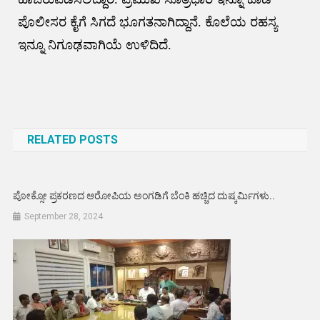
ಪೊಲೀಸರ ಕೈಗೆ ಸಿಗದೆ ಭೂಗತನಾಗಿದ್ದಾನೆ. ಕೊಲೆಯ ರಹಸ್ಯ
ಇನ್ನೂ ನಿಗೂಢವಾಗಿಯೆ ಉಳಿದಿದೆ.
Post
navigation
RELATED POSTS
ಪೋಕ್ಸೋ ಪ್ರಕರಣದ ಆರೋಪಿಯ ಅಂಗಡಿಗೆ ಬೆಂಕಿ ಹಚ್ಚಿದ ದುಷ್ಕರ್ಮಿಗಳು..
September 28, 2024