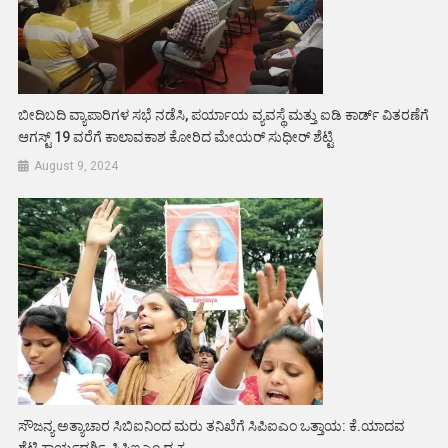
ಬೀದಿಬದಿ ವ್ಯಾಪಾರಿಗಳ ಸಭೆ ನಡೆಸಿ, ಪರ್ಯಾಯ ವ್ಯವಸ್ಥೆ ಮತ್ತು ಐಡಿ ಕಾರ್ಡ್ ವಿತರಣೆಗೆ
ಆಗಸ್ಟ್ 19 ವರೆಗೆ ಕಾಲಾವಕಾಶ ಕೋರಿದ ಮೇಯರ್ ಸುಧೀರ್ ಶೆಟ್ಟಿ
August 9, 2024
ಸೌಜನ್ಯ ಅತ್ಯಾಚಾರ ಸಿಬಿಐನಿಂದ ಮರು ತನಿಖೆಗೆ ಸಿಪಿಐಎಂ ಒತ್ತಾಯ: ಕೆ.ಯಾದವ