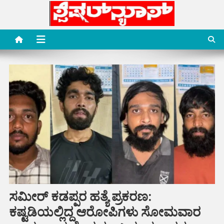
Skip
to
content
Special News Media
Special News Media
ಸಮೀರ್ ಕಡಪ್ಪರ ಹತ್ಯೆ ಪ್ರಕರಣ:
ಕಷ್ಟಡಿಯಲ್ಲಿದ್ದ ಆರೋಪಿಗಳು ಸೋಮವಾರ