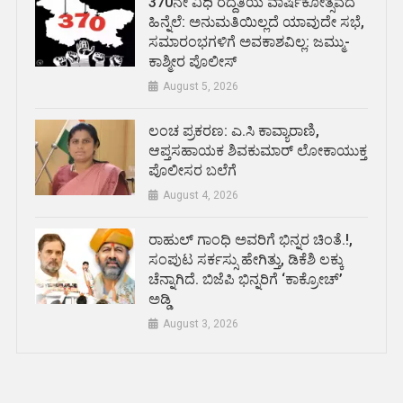
370ನೇ ವಿಧಿ ರದ್ದತಿಯ ವಾರ್ಷಿಕೋತ್ಸವದ
ಹಿನ್ನೆಲೆ: ಅನುಮತಿಯಿಲ್ಲದೆ ಯಾವುದೇ ಸಭೆ,
ಸಮಾರಂಭಗಳಿಗೆ ಅವಕಾಶವಿಲ್ಲ: ಜಮ್ಮು-
ಕಾಶ್ಮೀರ ಪೊಲೀಸ್
August 5, 2026
ಲಂಚ ಪ್ರಕರಣ: ಎ.ಸಿ ಕಾವ್ಯಾರಾಣಿ,
ಆಪ್ತಸಹಾಯಕ ಶಿವಕುಮಾರ್‌ ಲೋಕಾಯುಕ್ತ
ಪೊಲೀಸರ ಬಲೆಗೆ
August 4, 2026
ರಾಹುಲ್ ಗಾಂಧಿ ಅವರಿಗೆ ಭಿನ್ನರ ಚಿಂತೆ.!,
ಸಂಪುಟ ಸರ್ಕಸ್ಸು ಹೇಗಿತ್ತು, ಡಿಕೆಶಿ ಲಕ್ಕು
ಚೆನ್ನಾಗಿದೆ. ಬಿಜೆಪಿ ಭಿನ್ನರಿಗೆ ‘ಕಾಕ್ರೋಚ್’
ಅಡ್ಡಿ
August 3, 2026