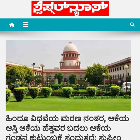
Skip
to
content
Special News Media
Special News Media
ಹಿಂದೂ ವಿಧವೆಯ ಮರಣ ನಂತರ, ಆಕೆಯ
ಆಸ್ತಿ ಆಕೆಯ ಹೆತ್ತವರ ಬದಲು ಆಕೆಯ
ಗಂಡನ ಕುಟುಂಬಕ್ಕೆ ಸಂದುತ್ತದೆ: ಸುಪ್ರೀಂ