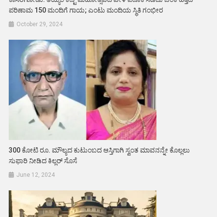
ಪರಿಣಾಮ 150 ಮಂದಿಗೆ ಗಾಯ; ಎಂಟು ಮಂದಿಯ ಸ್ಥಿತಿ ಗಂಭೀರ
October 29, 2024
300 ಕೋಟಿ ರೂ. ಮೌಲ್ಯದ ಕುಟುಂಬದ ಆಸ್ತಿಗಾಗಿ ಸ್ವಂತ ಮಾವನನ್ನೇ ಕೊಲ್ಲಲು
ಸುಫಾರಿ ನೀಡಿದ ಕಿಲ್ಲರ್ ಸೊಸೆ
June 12, 2024