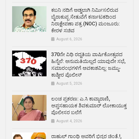
ಕಬನಿ ನದಿಗೆ ಅಡ್ಡಲಾಗಿ ನಿರ್ಮಿಸಲಿರುವ
ಬೈರಾಕುಪ್ಪ ಸೇತುವೆಗೆ ಕರ್ನಾಟಕದಿಂದ
ನಿರಾಕ್ಷೇಪಣಾ ಪತ್ರ (NOC) ಮಂಜೂರು:
ಕೇರಳ ಸಚಿವ
August 6, 2026
370ನೇ ವಿಧಿ ರದ್ದತಿಯ ವಾರ್ಷಿಕೋತ್ಸವದ
ಹಿನ್ನೆಲೆ: ಅನುಮತಿಯಿಲ್ಲದೆ ಯಾವುದೇ ಸಭೆ,
ಸಮಾರಂಭಗಳಿಗೆ ಅವಕಾಶವಿಲ್ಲ: ಜಮ್ಮು-
ಕಾಶ್ಮೀರ ಪೊಲೀಸ್
August 5, 2026
ಲಂಚ ಪ್ರಕರಣ: ಎ.ಸಿ ಕಾವ್ಯಾರಾಣಿ,
ಆಪ್ತಸಹಾಯಕ ಶಿವಕುಮಾರ್‌ ಲೋಕಾಯುಕ್ತ
ಪೊಲೀಸರ ಬಲೆಗೆ
August 4, 2026
ರಾಹುಲ್ ಗಾಂಧಿ ಅವರಿಗೆ ಭಿನ್ನರ ಚಿಂತೆ.!,