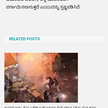
ವರ್ಗಾಯಿಸಲಾಗುತ್ತದೆ ಎಂಬುದನ್ನು ಸ್ಪಷ್ಟಪಡಿಸಿದೆ.
Post
navigation
RELATED POSTS
ಕಾಸರಗೋಡು: ತೆಯ್ಯಂ ಕೆಟ್ಟ್ ಮಹೋತ್ಸವದ ವೇಳೆ ಪಟಾಕಿ ಸಿಡಿದು ಬೆಂಕಿ ಹತ್ತಿದ